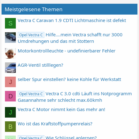
Meistgelesene Themen
Vectra C Caravan 1.9 CDTI Lichtmaschine ist defekt
S
Hilfe....mein Vectra schafft nur 3000
Opel Vectra C
Umdrehungen und das mit Stottern
Motorkontrollleuchte - undefinierbarer Fehler
AGR-Ventil stilllegen?
selber Spur einstellen? keine Kohle für Werkstatt
J
Vectra C 3.0 cdti Läuft ins Notprogramm
Opel Vectra C
D
Gasannahme sehr schlecht max.60kmh
Vectra C Motor nimmt kein Gas mehr an!
J
Wo ist das Kraftstoffpumpenrelais?
B
Wie Schlüssel anlernen?
Opel Vectra C