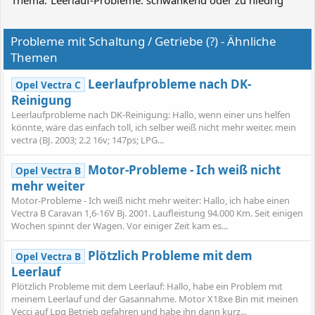
e
n
:
Probleme mit Schaltung / Getriebe (?) - Ähnliche
Themen
Leerlaufprobleme nach DK-
Opel Vectra C
Reinigung
Leerlaufprobleme nach DK-Reinigung: Hallo, wenn einer uns helfen
könnte, wäre das einfach toll, ich selber weiß nicht mehr weiter. mein
vectra (BJ. 2003; 2.2 16v; 147ps; LPG...
Motor-Probleme - Ich weiß nicht
Opel Vectra B
mehr weiter
Motor-Probleme - Ich weiß nicht mehr weiter: Hallo, ich habe einen
Vectra B Caravan 1,6-16V Bj. 2001. Laufleistung 94.000 Km. Seit einigen
Wochen spinnt der Wagen. Vor einiger Zeit kam es...
Plötzlich Probleme mit dem
Opel Vectra B
Leerlauf
Plötzlich Probleme mit dem Leerlauf: Hallo, habe ein Problem mit
meinem Leerlauf und der Gasannahme. Motor X18xe Bin mit meinen
Vecci auf Lpg Betrieb gefahren und habe ihn dann kurz...