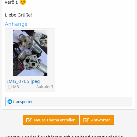
verölt.
Liebe Grüße!
Anhänge
IMG_0765.jpeg
1,1 MB
Aufrufe: 3
R
transporter
e
a
k
Neues Thema erstellen
Antworten
t
i
o
n
Thema:
Leerlauf-Probleme: schwankend oder zu niedrig