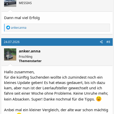
MESSIAS
Dann mal viel Erfolg
R
anker.anna
e
a
k
24.07.2026
#8
t
i
anker.anna
o
n
Frischling
e
Themenstarter
n
:
Hallo zusammen,
für die künftig Suchenden wollte ich zumindest noch ein
kleines Update geben! Es hat etwas gedauert, bis ich dazu
kam, aber nun ist der Leerlaufsteller gewechselt und ich
fahre seit einer Woche ohne Probleme. Keine Unruhe mehr,
kein Absacken. Super! Danke nochmal für die Tipps.
Anbei mal ein kleiner Vergleich, der alte war schon mächtig