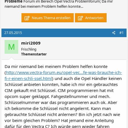
Probleme
Forum im Bereich Opel Vectra Problemforum; Da mir
niemand bei meinem Problem helfen konnte...
Neues Thema erstellen
Antworten
27.05.2015
#1
miri2009
M
Frischling
Themenstarter
Da mir niemand bei meinem Problem helfen konnte
(
http://www.vectra-forum.eu/opel-vec...fe-was-brauche-ich-
fi-r-einen-schli-ssel.html
) und auch die Opel Händler keinen
Schlüssel anbieten konnten, habe ich mir ein gebrauchtes
CIM gekauft mit Schlüssel. CIM programmieren hat mit
opcom super geklappt. Fahgestellnummer und mech.
Schlüsselnummer war das programmieren auch ok. Aber
ich bekomme die Schlüssel nicht angelernt. Kann man
gebrauchte Schlüssel nicht anlernen? Bin ich jetzt nach wie
vor beim gleichen Problem? Hat jemand eine Anleitung
dafür für den Vectra C? Ich würde gern wieder fahren