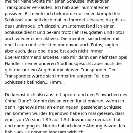
meiner Nähe wollte mir einen Schlüssel mit aktiven
Transponder verkaufen. Ich hab aber nunmal einen
passiven. Er meinte, ich bekomme nur einen kompletten
Schlüssel und soll doch mal im Internet schauen, da gibt es
das Funkmodul oft einzeln. Im Internet fand ich einen
Schlüsseldienst und bekam trotz Fahrzeugdaten und Fotos
auch wieder einen aktiven. Die meinten, sie arbeiten mit
opel Listen und schickten mir davon auch Fotos, sagten
aber auch, dass opel da selbst auch nicht immer
übereinstimmend arbeitet. Hab mir dann den nächsten opel
Händler in einer anderen Stadt ausgesucht, aber auch der
gibt mir nur ein Angebot mit aktiven Transponder. Der
Transponder würde sich immer im unteren Teil des
Schlüssels befinden... Hmm...
Du kennst dich also aus mit opcom und den Schwächen des
China Clone? Könnte das anlernen funktionieren, wenn ich
denn irgendwie mal an einen neuen, passenden Schlüssel
ran kommen würde? Irgendwo habe ich mal gelesen, dass
einer von Version 1.39 auf 1.34 downgrade gemacht hat
und dann ging es. Nur da hab ich keine Ahnung davon. Ich
hab 1.45. Es nervt so langsam wirklich.