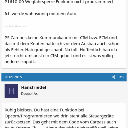
P1610-00 Wegfahrsperre Funktion nicht programmiert
Ich werde wahnsinnig mit dem Auto.
- - - Aktualisiert - - -
PS Can-bus keine Kommunikation mit CIM bzw. ECM und
das mit dem Knoten hatte ich vor dem Ausbau auch schon
als Fehler. Hab grad geschaut. Na toll. Hoffentlich hab ich
jetzt nicht umsonst ein CIM geholt und es ist was völlig
anderes kaputt...
28.05.2015
#6
Hansfriedel
H
Doppel-As
Ruhig bleiben. Du hast eine Funktion bei
Opcom/Programmieren wo drin steht alle Steuergeräte
zurücksetzen. Das geht mit dem Code vom Carpass auch
beim Opcom Ch....... Wenn das nicht weiterhilft weil keine