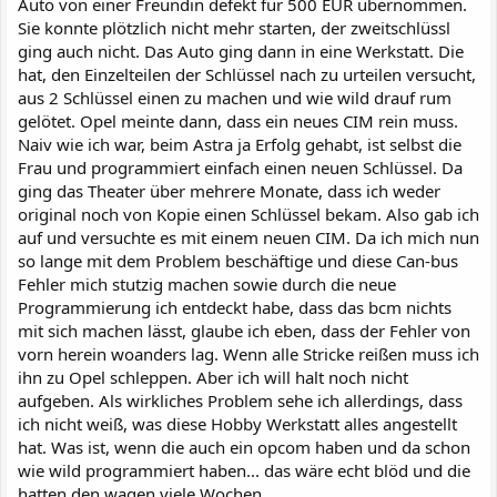
Auto von einer Freundin defekt für 500 EUR übernommen.
Sie konnte plötzlich nicht mehr starten, der zweitschlüssl
ging auch nicht. Das Auto ging dann in eine Werkstatt. Die
hat, den Einzelteilen der Schlüssel nach zu urteilen versucht,
aus 2 Schlüssel einen zu machen und wie wild drauf rum
gelötet. Opel meinte dann, dass ein neues CIM rein muss.
Naiv wie ich war, beim Astra ja Erfolg gehabt, ist selbst die
Frau und programmiert einfach einen neuen Schlüssel. Da
ging das Theater über mehrere Monate, dass ich weder
original noch von Kopie einen Schlüssel bekam. Also gab ich
auf und versuchte es mit einem neuen CIM. Da ich mich nun
so lange mit dem Problem beschäftige und diese Can-bus
Fehler mich stutzig machen sowie durch die neue
Programmierung ich entdeckt habe, dass das bcm nichts
mit sich machen lässt, glaube ich eben, dass der Fehler von
vorn herein woanders lag. Wenn alle Stricke reißen muss ich
ihn zu Opel schleppen. Aber ich will halt noch nicht
aufgeben. Als wirkliches Problem sehe ich allerdings, dass
ich nicht weiß, was diese Hobby Werkstatt alles angestellt
hat. Was ist, wenn die auch ein opcom haben und da schon
wie wild programmiert haben... das wäre echt blöd und die
hatten den wagen viele Wochen.