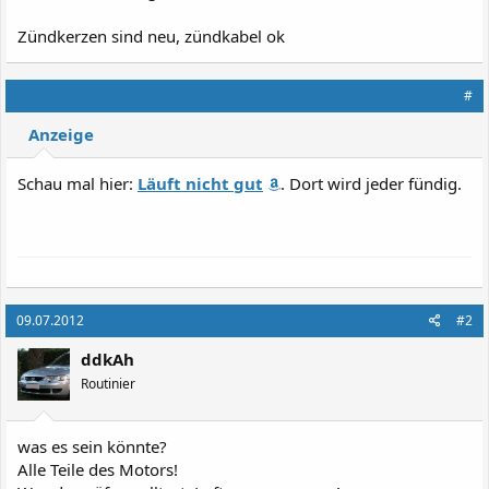
Zündkerzen sind neu, zündkabel ok
#
Anzeige
Schau mal hier:
Läuft nicht gut
. Dort wird jeder fündig.
09.07.2012
#2
ddkAh
Routinier
was es sein könnte?
Alle Teile des Motors!