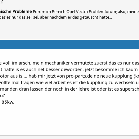
t?
nische Probleme
Forum im Bereich Opel Vectra Problemforum; also, mein
as es nur das seil sei, aber nachdem er das getauscht hatte...
 voll im arsch. mein mechaniker vermutete zuerst das es nur das s
t hatte is es auch net besser geworden. jetzt bekomme ich kaum
or aus is.... hab mir jetzt von pro-parts.de ne neue kupplung (k
wollte mal fragen wie viel arbeit es ist die kupplung zu wechseln 
emanden dran lassen der noch in der lehre ist oder ist es supersc
au?
r 85kw.