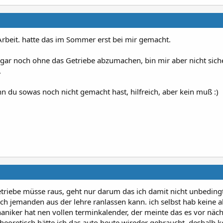
Arbeit. hatte das im Sommer erst bei mir gemacht.
ogar noch ohne das Getriebe abzumachen, bin mir aber nicht sich
.
du sowas noch nicht gemacht hast, hilfreich, aber kein muß :)
etriebe müsse raus, geht nur darum das ich damit nicht unbeding
auch jemanden aus der lehre ranlassen kann. ich selbst hab keine
iker hat nen vollen terminkalender, der meinte das es vor näch
 theoretisch hätte ich das auto heute wireder gebraucht, deshalb