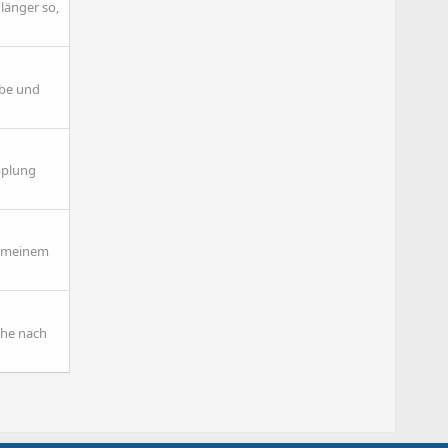
 länger so,
ibe und
pplung
m meinem
che nach