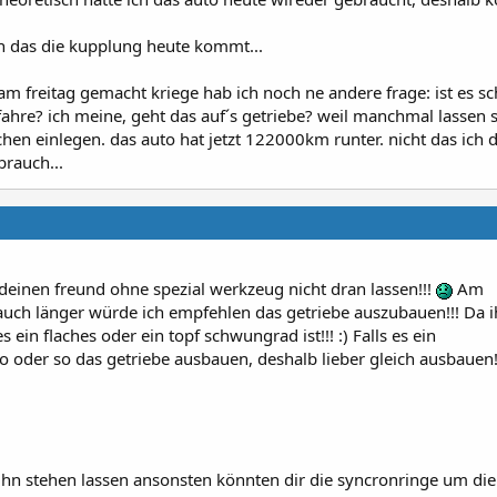
n das die kupplung heute kommt...
 am freitag gemacht kriege hab ich noch ne andere frage: ist es s
fahre? ich meine, geht das auf´s getriebe? weil manchmal lassen s
chen einlegen. das auto hat jetzt 122000km runter. nicht das ich 
brauch...
 deinen freund ohne spezial werkzeug nicht dran lassen!!!
Am
 auch länger würde ich empfehlen das getriebe auszubauen!!! Da i
ein flaches oder ein topf schwungrad ist!!! :) Falls es ein
o oder so das getriebe ausbauen, deshalb lieber gleich ausbauen!
h ihn stehen lassen ansonsten könnten dir die syncronringe um di