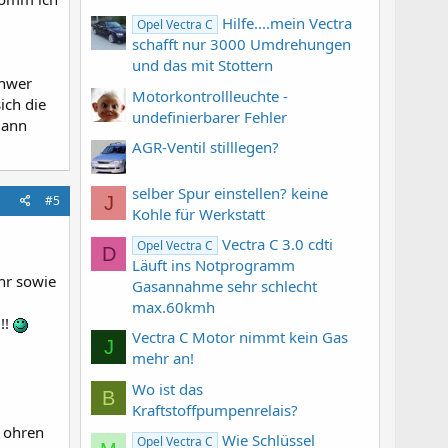
Hilfe....mein Vectra
Opel Vectra C
schafft nur 3000 Umdrehungen
und das mit Stottern
chwer
Motorkontrollleuchte -
ich die
undefinierbarer Fehler
dann
AGR-Ventil stilllegen?
selber Spur einstellen? keine
J
#5
Kohle für Werkstatt
Vectra C 3.0 cdti
Opel Vectra C
D
Läuft ins Notprogramm
hr sowie
Gasannahme sehr schlecht
max.60kmh
!!
Vectra C Motor nimmt kein Gas
J
mehr an!
Wo ist das
B
Kraftstoffpumpenrelais?
e ohren
Wie Schlüssel
Opel Vectra C