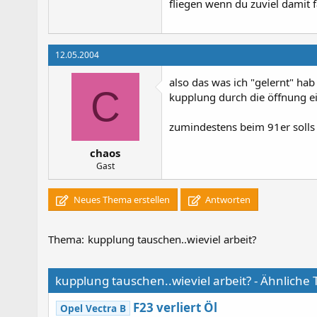
fliegen wenn du zuviel damit fä
12.05.2004
also das was ich "gelernt" ha
C
kupplung durch die öffnung ei
zumindestens beim 91er solls s
chaos
Gast
Neues Thema erstellen
Antworten
Thema:
kupplung tauschen..wieviel arbeit?
kupplung tauschen..wieviel arbeit? - Ähnlich
F23 verliert Öl
Opel Vectra B