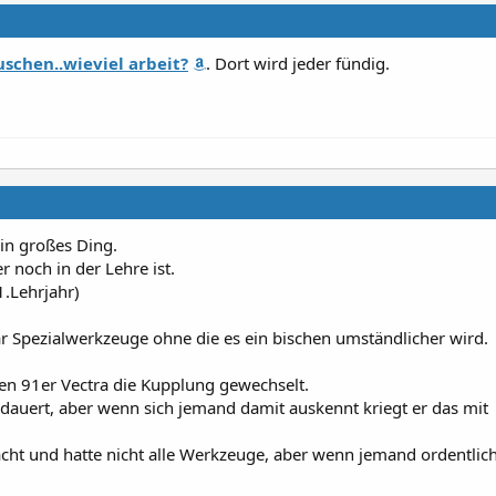
schen..wieviel arbeit?
. Dort wird jeder fündig.
ein großes Ding.
 noch in der Lehre ist.
1.Lehrjahr)
ar Spezialwerkzeuge ohne die es ein bischen umständlicher wird.
n 91er Vectra die Kupplung gewechselt.
edauert, aber wenn sich jemand damit auskennt kriegt er das mit
ht und hatte nicht alle Werkzeuge, aber wenn jemand ordentlic