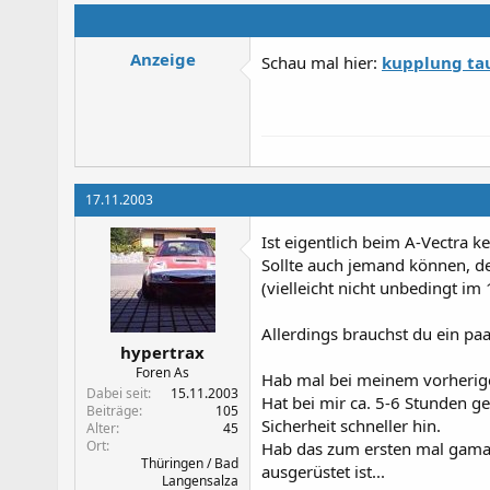
Anzeige
Schau mal hier:
kupplung tau
17.11.2003
Ist eigentlich beim A-Vectra k
Sollte auch jemand können, der
(vielleicht nicht unbedingt im 
Allerdings brauchst du ein pa
hypertrax
Foren As
Hab mal bei meinem vorherige
Dabei seit
15.11.2003
Hat bei mir ca. 5-6 Stunden g
Beiträge
105
Sicherheit schneller hin.
Alter
45
Ort
Hab das zum ersten mal gamac
Thüringen / Bad
ausgerüstet ist...
Langensalza