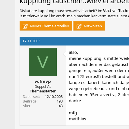
kupplung tauschen..wieviel arbei
Diskutiere
kupplung tauschen..wieviel arbeit?
im
Vectra - Tech
is mittlerweile voll im arsch. mein mechaniker vermutete zuerst d
Neues Thema erstellen
Antworten
17.11.2003
also,
V
meine kupplung is mittlerweile
aber nachdem er das getausch
gänge rein, außer wenn der mot
nur 125 euros!!) bestellt und 
vcfmvp
lange es dauert. kann ich da j
Doppel-As
wegen getriebeaus- und einb
Themenstarter
hab einen 95er a vectra, 2 lite
Dabei seit
12.10.2003
danke
Beiträge
193
Alter
43
mfg
matthias