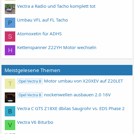
Vectra a Radio und Tacho komplett tot
Umbau VFL auf FL Tacho
P
Atomoxetin für ADHS
S
Kettenspanner Z22YH Motor wechseln
H
Meistgelesene Themen
Motor umbau von X20XEV auf Z20LET
Opel Vectra B
T
nockenwellen ausbauen 2.0 16V
Opel Vectra B
Vectra C GTS Z18XE dbilas Saugrohr vs. EDS Phase 2
B
Vectra V6 Biturbo
V