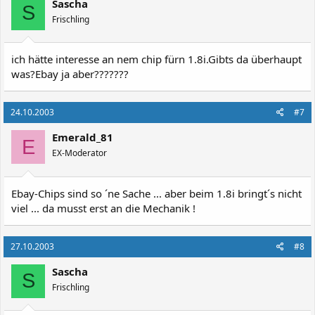
Sascha
S
Frischling
ich hätte interesse an nem chip fürn 1.8i.Gibts da überhaupt
was?Ebay ja aber???????
24.10.2003
#7
Emerald_81
E
EX-Moderator
Ebay-Chips sind so ´ne Sache ... aber beim 1.8i bringt´s nicht
viel ... da musst erst an die Mechanik !
27.10.2003
#8
Sascha
S
Frischling