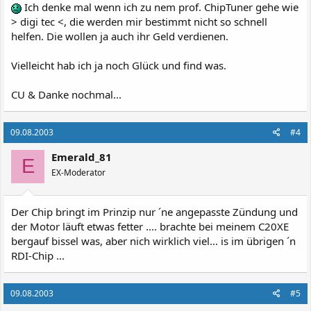
Ich denke mal wenn ich zu nem prof. ChipTuner gehe wie
> digi tec <, die werden mir bestimmt nicht so schnell
helfen. Die wollen ja auch ihr Geld verdienen.
Vielleicht hab ich ja noch Glück und find was.
CU & Danke nochmal...
09.08.2003
#4
Emerald_81
E
EX-Moderator
Der Chip bringt im Prinzip nur ´ne angepasste Zündung und
der Motor läuft etwas fetter .... brachte bei meinem C20XE
bergauf bissel was, aber nich wirklich viel... is im übrigen ´n
RDI-Chip ...
09.08.2003
#5