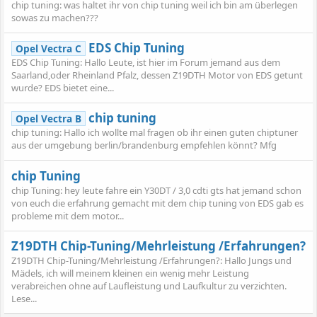
chip tuning: was haltet ihr von chip tuning weil ich bin am überlegen
sowas zu machen???
EDS Chip Tuning
Opel Vectra C
EDS Chip Tuning: Hallo Leute, ist hier im Forum jemand aus dem
Saarland,oder Rheinland Pfalz, dessen Z19DTH Motor von EDS getunt
wurde? EDS bietet eine...
chip tuning
Opel Vectra B
chip tuning: Hallo ich wollte mal fragen ob ihr einen guten chiptuner
aus der umgebung berlin/brandenburg empfehlen könnt? Mfg
chip Tuning
chip Tuning: hey leute fahre ein Y30DT / 3,0 cdti gts hat jemand schon
von euch die erfahrung gemacht mit dem chip tuning von EDS gab es
probleme mit dem motor...
Z19DTH Chip-Tuning/Mehrleistung /Erfahrungen?
Z19DTH Chip-Tuning/Mehrleistung /Erfahrungen?: Hallo Jungs und
Mädels, ich will meinem kleinen ein wenig mehr Leistung
verabreichen ohne auf Laufleistung und Laufkultur zu verzichten.
Lese...