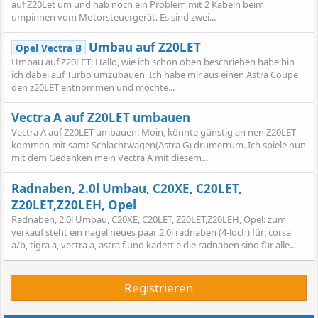
auf Z20Let um und hab noch ein Problem mit 2 Kabeln beim
umpinnen vom Motorsteuergerät. Es sind zwei...
Umbau auf Z20LET
Opel Vectra B
Umbau auf Z20LET: Hallo, wie ich schon oben beschrieben habe bin
ich dabei auf Turbo umzubauen. Ich habe mir aus einen Astra Coupe
den z20LET entnommen und möchte...
Vectra A auf Z20LET umbauen
Vectra A auf Z20LET umbauen: Moin, könnte günstig an nen Z20LET
kommen mit samt Schlachtwagen(Astra G) drumerrum. Ich spiele nun
mit dem Gedanken mein Vectra A mit diesem...
Radnaben, 2.0l Umbau, C20XE, C20LET,
Z20LET,Z20LEH, Opel
Radnaben, 2.0l Umbau, C20XE, C20LET, Z20LET,Z20LEH, Opel: zum
verkauf steht ein nagel neues paar 2,0l radnaben (4-loch) für: corsa
a/b, tigra a, vectra a, astra f und kadett e die radnaben sind für alle...
Registrieren