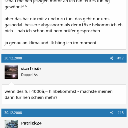
schau meinen jetzigen motor an ich bin teures tuning
gewöhnt^^
aber das hat nix mit z und x zu tun. das geht nur ums
gaspedal. bessere abgasnorm als der x18xe bekomm ich eh
nich... hab ich schon mit nem prüfer gesprochen.
ja genau an klima und llk häng ich im moment.
30.12.2008
#17
starfrisör
Doppel-As
wenn des für 4000â‚¬ hinbekommst - machste meinen
dann für nen schein mehr?
30.12.2008
#18
Patrick24