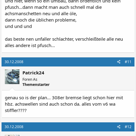
und hier, wenn so ein umbau, dann ordentlich und kein
pfusch...dann macht man auch schnell mal die
achsmanschetten neu und alle öle,
dann noch die üblichen probleme,
und und und
das beste nen unfaller schlachter, verschleißteile alle neu
alles andere ist pfusch...
30.12.2008
#11
Patrick24
Foren As
Themenstarter
genau so is der plan... 308er bremse liegt schon hier mit
hbz. achswellen sind auch schon da. alles vom v6 wa
stiffler????
30.12.2008
#12