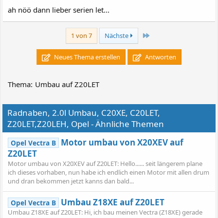
ah nöö dann lieber serien let...
Letzte
1 von 7
Nächste
Neues Thema erstellen
Antworten
Thema:
Umbau auf Z20LET
Radnaben, 2.0l Umbau, C20XE, C20LET,
Z20LET,Z20LEH, Opel - Ähnliche Themen
Motor umbau von X20XEV auf
Opel Vectra B
Z20LET
Motor umbau von X20XEV auf Z20LET: Hello...... seit längerem plane
ich dieses vorhaben, nun habe ich endlich einen Motor mit allen drum
und dran bekommen jetzt kanns dan bald...
Umbau Z18XE auf Z20LET
Opel Vectra B
Umbau Z18XE auf Z20LET: Hi, ich bau meinen Vectra (Z18XE) gerade