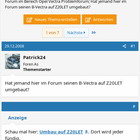
Forum im Bereich Opel Vectra Problemforum; Hat jemand hier im
Forum seinen B-Vectra auf Z20LET umgebaut?
Neues Thema erstellen
Antworten
Letzte
1 von 7
Nächste
29.12.2008
#1
Patrick24
Foren As
Themenstarter
Hat jemand hier im Forum seinen B-Vectra auf Z20LET
umgebaut?
#
Anzeige
Schau mal hier:
Umbau auf Z20LET
. Dort wird jeder
fündig.