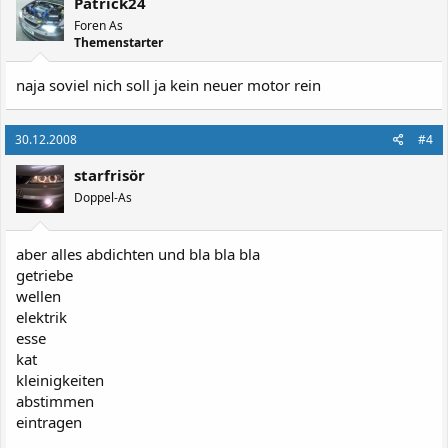
Patrick24
Foren As
Themenstarter
naja soviel nich soll ja kein neuer motor rein
30.12.2008
#4
starfrisör
Doppel-As
aber alles abdichten und bla bla bla
getriebe
wellen
elektrik
esse
kat
kleinigkeiten
abstimmen
eintragen