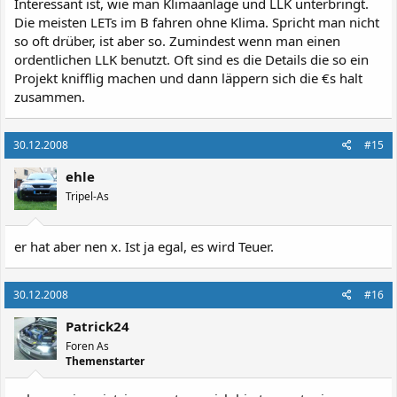
Interessant ist, wie man Klimaanlage und LLK unterbringt.
Die meisten LETs im B fahren ohne Klima. Spricht man nicht
so oft drüber, ist aber so. Zumindest wenn man einen
ordentlichen LLK benutzt. Oft sind es die Details die so ein
Projekt knifflig machen und dann läppern sich die €s halt
zusammen.
30.12.2008
#15
ehle
Tripel-As
er hat aber nen x. Ist ja egal, es wird Teuer.
30.12.2008
#16
Patrick24
Foren As
Themenstarter