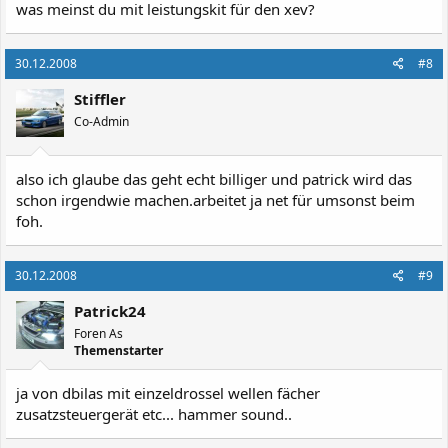
was meinst du mit leistungskit für den xev?
30.12.2008
#8
Stiffler
Co-Admin
also ich glaube das geht echt billiger und patrick wird das
schon irgendwie machen.arbeitet ja net für umsonst beim
foh.
30.12.2008
#9
Patrick24
Foren As
Themenstarter
ja von dbilas mit einzeldrossel wellen fächer
zusatzsteuergerät etc... hammer sound..