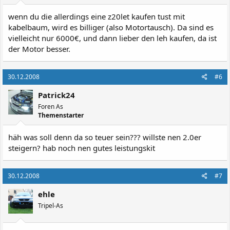
wenn du die allerdings eine z20let kaufen tust mit
kabelbaum, wird es billiger (also Motortausch). Da sind es
vielleicht nur 6000€, und dann lieber den leh kaufen, da ist
der Motor besser.
30.12.2008
#6
Patrick24
Foren As
Themenstarter
häh was soll denn da so teuer sein??? willste nen 2.0er
steigern? hab noch nen gutes leistungskit
30.12.2008
#7
ehle
Tripel-As