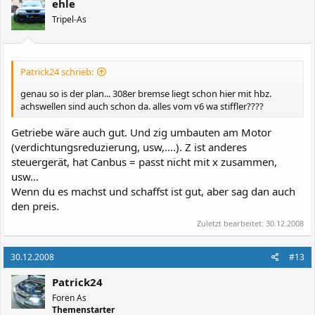
ehle
Tripel-As
Patrick24 schrieb:
genau so is der plan... 308er bremse liegt schon hier mit hbz.
achswellen sind auch schon da. alles vom v6 wa stiffler????
Getriebe wäre auch gut. Und zig umbauten am Motor
(verdichtungsreduzierung, usw,....). Z ist anderes
steuergerät, hat Canbus = passt nicht mit x zusammen,
usw...
Wenn du es machst und schaffst ist gut, aber sag dan auch
den preis.
Zuletzt bearbeitet:
30.12.2008
30.12.2008
#13
Patrick24
Foren As
Themenstarter