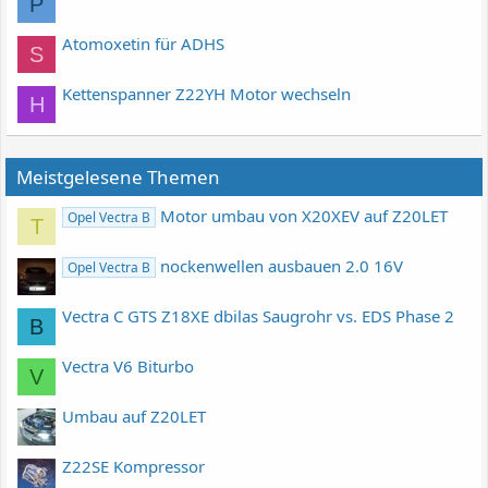
P
Atomoxetin für ADHS
S
Kettenspanner Z22YH Motor wechseln
H
Meistgelesene Themen
Motor umbau von X20XEV auf Z20LET
Opel Vectra B
T
nockenwellen ausbauen 2.0 16V
Opel Vectra B
Vectra C GTS Z18XE dbilas Saugrohr vs. EDS Phase 2
B
Vectra V6 Biturbo
V
Umbau auf Z20LET
Z22SE Kompressor