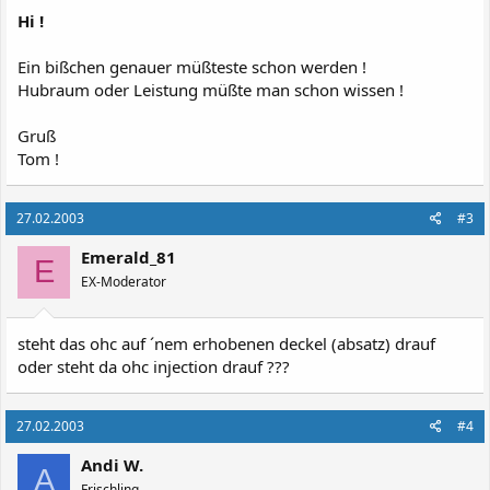
Hi !
Ein bißchen genauer müßteste schon werden !
Hubraum oder Leistung müßte man schon wissen !
Gruß
Tom !
27.02.2003
#3
Emerald_81
E
EX-Moderator
steht das ohc auf ´nem erhobenen deckel (absatz) drauf
oder steht da ohc injection drauf ???
27.02.2003
#4
Andi W.
A
Frischling