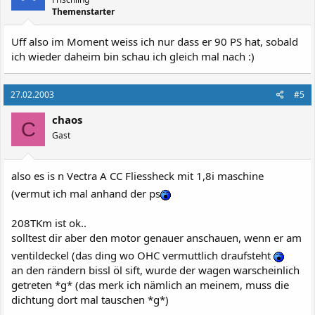
Themenstarter
Uff also im Moment weiss ich nur dass er 90 PS hat, sobald
ich wieder daheim bin schau ich gleich mal nach :)
27.02.2003
#5
chaos
C
Gast
also es is n Vectra A CC Fliessheck mit 1,8i maschine
(vermut ich mal anhand der ps
208TKm ist ok..
solltest dir aber den motor genauer anschauen, wenn er am
ventildeckel (das ding wo OHC vermuttlich draufsteht
an den rändern bissl öl sift, wurde der wagen warscheinlich
getreten *g* (das merk ich nämlich an meinem, muss die
dichtung dort mal tauschen *g*)