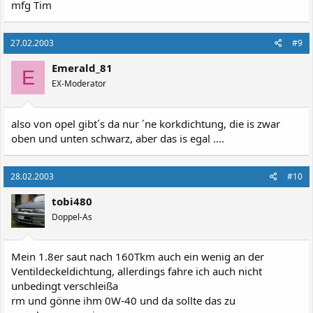
mfg Tim
27.02.2003
#9
Emerald_81
E
EX-Moderator
also von opel gibt´s da nur ´ne korkdichtung, die is zwar
oben und unten schwarz, aber das is egal ....
28.02.2003
#10
tobi480
Doppel-As
Mein 1.8er saut nach 160Tkm auch ein wenig an der
Ventildeckeldichtung, allerdings fahre ich auch nicht
unbedingt verschleißa
rm und gönne ihm 0W-40 und da sollte das zu