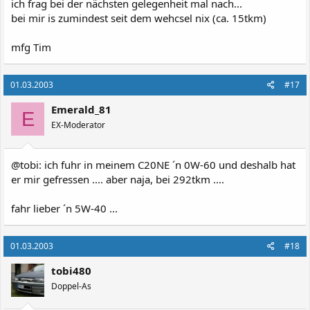
ich frag bei der nächsten gelegenheit mal nach...
bei mir is zumindest seit dem wehcsel nix (ca. 15tkm)
mfg Tim
01.03.2003
#17
Emerald_81
E
EX-Moderator
@tobi: ich fuhr in meinem C20NE ´n 0W-60 und deshalb hat
er mir gefressen .... aber naja, bei 292tkm ....
fahr lieber ´n 5W-40 ...
01.03.2003
#18
tobi480
Doppel-As