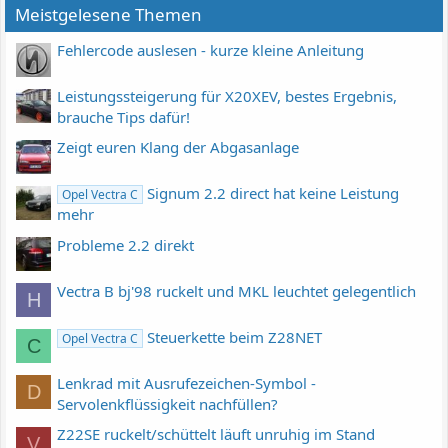
Meistgelesene Themen
Fehlercode auslesen - kurze kleine Anleitung
Leistungssteigerung für X20XEV, bestes Ergebnis,
brauche Tips dafür!
Zeigt euren Klang der Abgasanlage
Signum 2.2 direct hat keine Leistung
Opel Vectra C
mehr
Probleme 2.2 direkt
Vectra B bj'98 ruckelt und MKL leuchtet gelegentlich
H
Steuerkette beim Z28NET
Opel Vectra C
C
Lenkrad mit Ausrufezeichen-Symbol -
D
Servolenkflüssigkeit nachfüllen?
Z22SE ruckelt/schüttelt läuft unruhig im Stand
V