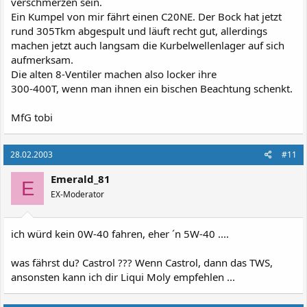
verschmerzen sein.
Ein Kumpel von mir fährt einen C20NE. Der Bock hat jetzt
rund 305Tkm abgespult und läuft recht gut, allerdings
machen jetzt auch langsam die Kurbelwellenlager auf sich
aufmerksam.
Die alten 8-Ventiler machen also locker ihre
300-400T, wenn man ihnen ein bischen Beachtung schenkt.
MfG tobi
28.02.2003
#11
Emerald_81
E
EX-Moderator
ich würd kein 0W-40 fahren, eher ´n 5W-40 ....
was fährst du? Castrol ??? Wenn Castrol, dann das TWS,
ansonsten kann ich dir Liqui Moly empfehlen ...