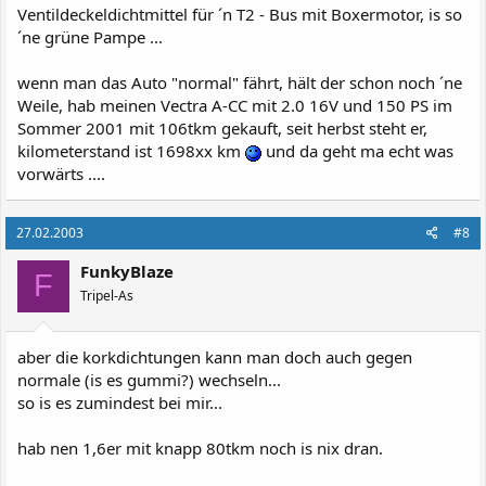
Ventildeckeldichtmittel für ´n T2 - Bus mit Boxermotor, is so
´ne grüne Pampe ...
wenn man das Auto "normal" fährt, hält der schon noch ´ne
Weile, hab meinen Vectra A-CC mit 2.0 16V und 150 PS im
Sommer 2001 mit 106tkm gekauft, seit herbst steht er,
kilometerstand ist 1698xx km
und da geht ma echt was
vorwärts ....
27.02.2003
#8
FunkyBlaze
F
Tripel-As
aber die korkdichtungen kann man doch auch gegen
normale (is es gummi?) wechseln...
so is es zumindest bei mir...
hab nen 1,6er mit knapp 80tkm noch is nix dran.