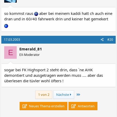
so kommst raus
aber bei meinem kaddi hatt ch auch eine
dran und in 60/40 fahrwerk drin und keiner hat gemekert
17.03.2003
#20
Emerald_81
E
EX-Moderator
sogar bei FK Highsport 2 steht drin, dass ´ne AHK
demontiert und ausgetragen werden muss .... aber das
überlesen die tüvler wohl öfters !
Letzte
1 von 2
Nächste
Neues Thema erstellen
Antworten