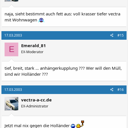
naja, sieht bestimmt auch fett aus: voll krasser tiefer vectra
mit Wohnwagen
17.03.2003
#15
Emerald_81
E
EX-Moderator
tief, breit, stark ... anhängerkupplung ??? Wer will den Müll,
sind wir Holländer ???
17.03.2003
#16
vectra-a-cc.de
EX-Administrator
Jetzt mal nix gegen die Holländer