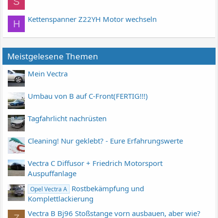
S
Kettenspanner Z22YH Motor wechseln
H
Meistgelesene Themen
Mein Vectra
Umbau von B auf C-Front(FERTIG!!!)
Tagfahrlicht nachrüsten
Cleaning! Nur geklebt? - Eure Erfahrungswerte
Vectra C Diffusor + Friedrich Motorsport
Auspuffanlage
Rostbekämpfung und
Opel Vectra A
Komplettlackierung
Vectra B Bj96 Stoßstange vorn ausbauen, aber wie?
Z