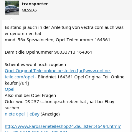
transporter
MESSIAS
Es stand ja auch in der Anleitung von vectra.com auch was
er genommen hat
mind. 56x Spezialnieten, Opel Teilenummer 164361
Damit die Opelnummer 90033713 164361
Scheint es wohl noch zugeben
Opel Original Teile online bestellen [url]www.online-
teile.com/opel
- Blindniet 164361 Opel Original Teil Online
kaufen[/url]
Opel
Also mal bei Opel Fragen
Oder wie DS 237 schon geschrieben hat ,halt bei Ebay
suchen
niete opel | eBay
(Anzeige)
http://www.karosserieteileshop24.de...lster::46494.html?