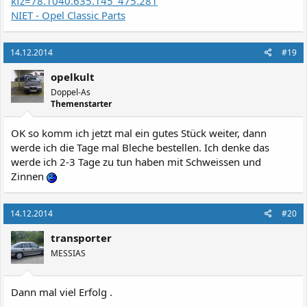
kfz=78.1040.635.145_475.281
NIET - Opel Classic Parts
14.12.2014
#19
opelkult
Doppel-As
Themenstarter
OK so komm ich jetzt mal ein gutes Stück weiter, dann
werde ich die Tage mal Bleche bestellen. Ich denke das
werde ich 2-3 Tage zu tun haben mit Schweissen und
Zinnen
14.12.2014
#20
transporter
MESSIAS
Dann mal viel Erfolg .