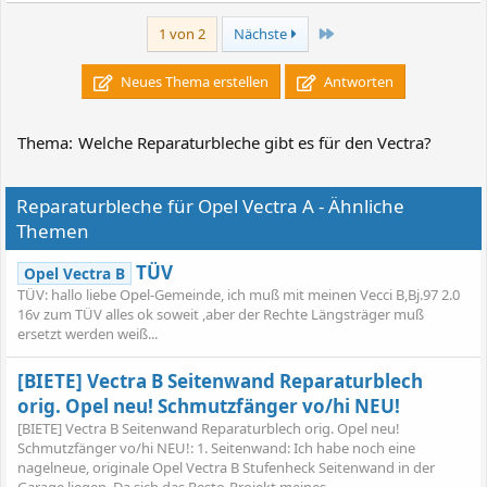
Letzte
1 von 2
Nächste
Neues Thema erstellen
Antworten
Thema:
Welche Reparaturbleche gibt es für den Vectra?
Reparaturbleche für Opel Vectra A - Ähnliche
Themen
TÜV
Opel Vectra B
TÜV: hallo liebe Opel-Gemeinde, ich muß mit meinen Vecci B,Bj.97 2.0
16v zum TÜV alles ok soweit ,aber der Rechte Längsträger muß
ersetzt werden weiß...
[BIETE] Vectra B Seitenwand Reparaturblech
orig. Opel neu! Schmutzfänger vo/hi NEU!
[BIETE] Vectra B Seitenwand Reparaturblech orig. Opel neu!
Schmutzfänger vo/hi NEU!: 1. Seitenwand: Ich habe noch eine
nagelneue, originale Opel Vectra B Stufenheck Seitenwand in der
Garage liegen. Da sich das Resto-Projekt meines...