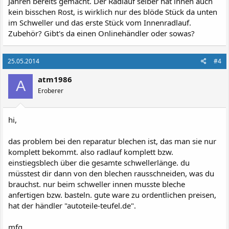
Jahren bereits gemacht. Der Radlauf selber hat innen auch
kein bisschen Rost, is wirklich nur des blöde Stück da unten
im Schweller und das erste Stück vom Innenradlauf.
Zubehör? Gibt's da einen Onlinehändler oder sowas?
25.05.2014
#4
atm1986
A
Eroberer
hi,
das problem bei den reparatur blechen ist, das man sie nur
komplett bekommt. also radlauf komplett bzw.
einstiegsblech über die gesamte schwellerlänge. du
müsstest dir dann von den blechen rausschneiden, was du
brauchst. nur beim schweller innen musste bleche
anfertigen bzw. basteln. gute ware zu ordentlichen preisen,
hat der händler "autoteile-teufel.de".
mfg