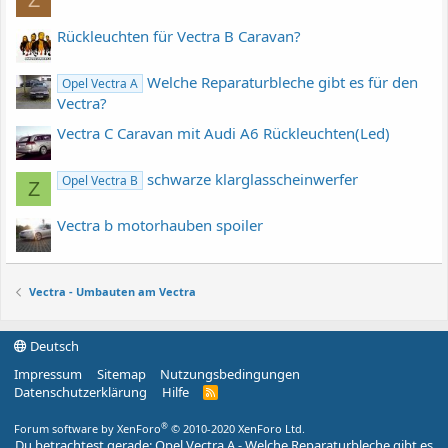
Rückleuchten für Vectra B Caravan?
Welche Reparaturbleche gibt es für den
Opel Vectra A
Vectra?
Vectra C Caravan mit Audi A6 Rückleuchten(Led)
schwarze klarglasscheinwerfer
Opel Vectra B
Z
Vectra b motorhauben spoiler
Vectra - Umbauten am Vectra
Deutsch
Impressum
Sitemap
Nutzungsbedingungen
Datenschutzerklärung
Hilfe
R
S
S
®
Forum software by XenForo
© 2010-2020 XenForo Ltd.
Du betrachtest gerade: Opel Vectra A - Welche Reparaturbleche gibt es