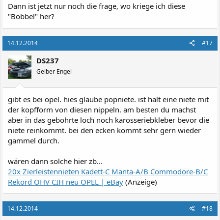
Dann ist jetzt nur noch die frage, wo kriege ich diese
"Bobbel" her?
14.12.2014
#17
DS237
Gelber Engel
gibt es bei opel. hies glaube popniete. ist halt eine niete mit
der kopfform von diesen nippeln. am besten du machst
aber in das gebohrte loch noch karosseriebkleber bevor die
niete reinkommt. bei den ecken kommt sehr gern wieder
gammel durch.
wären dann solche hier zb...
20x Zierleistennieten Kadett-C Manta-A/B Commodore-B/C
Rekord OHV CIH neu OPEL | eBay
(Anzeige)
14.12.2014
#18