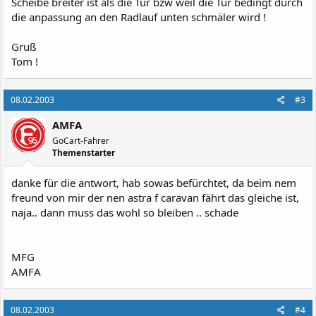
Scheibe breiter ist als die Tür bzw weil die Tür bedingt durch
die anpassung an den Radlauf unten schmäler wird !
Gruß
Tom !
08.02.2003
#3
AMFA
GoCart-Fahrer
Themenstarter
danke für die antwort, hab sowas befürchtet, da beim nem
freund von mir der nen astra f caravan fährt das gleiche ist,
naja.. dann muss das wohl so bleiben .. schade
MFG
AMFA
08.02.2003
#4