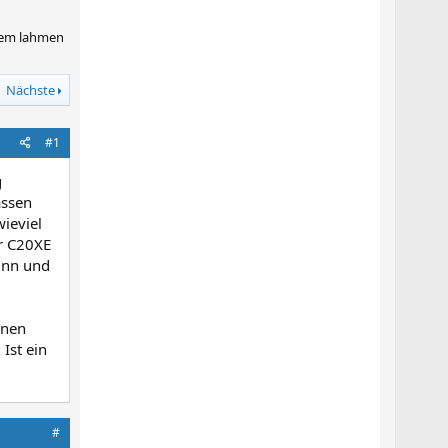
inem lahmen
Nächste
#1
g
assen
ieviel
r C20XE
inn und
inen
Ist ein
#