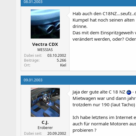
08.01.2003
Hab auch den C18NZ...seufz..de
Kumpel hat noch seinen alten 
drinne.
Das mit dem Einspritzgeweih v
verändert werden, oder? Ode
Vectra CDX
MESSIAS
Dabei seit
03.10.2002
Beiträge
5.266
Ort
Kiel
09.01.2003
Jaja der gute alte C 18 NZ
- 
Mietwagen war und dann jahre
trotzdem nur 190 (laut Tacho)
Ich habe letztens im Internet
C.J.
auch für normale Motoren ausr
Eroberer
probieren ?
Dabei seit
20.09.2002