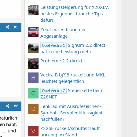
Leistungssteigerung für X20XEV,
bestes Ergebnis, brauche Tips
dafür!
#5
Zeigt euren Klang der
Abgasanlage
Signum 2.2 direct
Opel Vectra C
hat keine Leistung mehr
Probleme 2.2 direkt
Vectra B bj'98 ruckelt und MKL
H
leuchtet gelegentlich
Steuerkette beim
Opel Vectra C
C
Z28NET
Lenkrad mit Ausrufezeichen-
#6
D
Symbol - Servolenkflüssigkeit
atürlich
nachfüllen?
ten habt,
Z22SE ruckelt/schüttelt läuft
.... und
V
unruhig im Stand
n