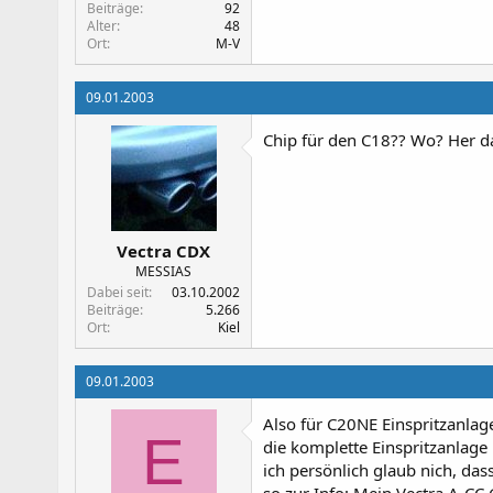
Beiträge
92
Alter
48
Ort
M-V
09.01.2003
Chip für den C18?? Wo? Her da
Vectra CDX
MESSIAS
Dabei seit
03.10.2002
Beiträge
5.266
Ort
Kiel
09.01.2003
Also für C20NE Einspritzanla
E
die komplette Einspritzanlage 
ich persönlich glaub nich, das
so zur Info: Mein Vectra A-CC 