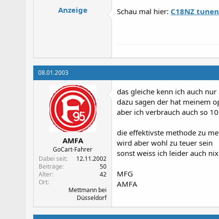
Anzeige
Schau mal hier:
C18NZ tunen
08.01.2003
das gleiche kenn ich auch nu
dazu sagen der hat meinem opa
aber ich verbrauch auch so 10
die effektivste methode zu m
AMFA
wird aber wohl zu teuer sein
GoCart-Fahrer
sonst weiss ich leider auch nix
Dabei seit
12.11.2002
Beiträge
50
MFG
Alter
42
Ort
AMFA
Mettmann bei
Düsseldorf