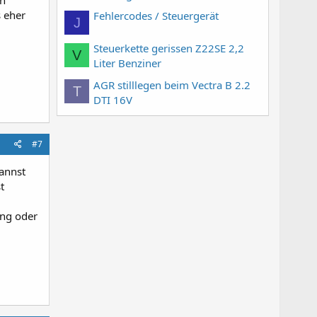
s eher
Fehlercodes / Steuergerät
J
Steuerkette gerissen Z22SE 2,2
V
Liter Benziner
AGR stilllegen beim Vectra B 2.2
T
DTI 16V
#7
kannst
t
ung oder