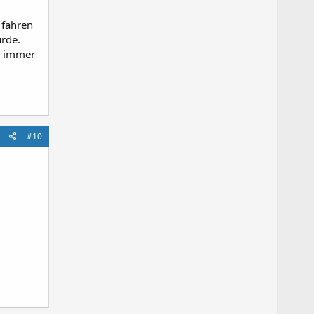
 fahren
urde.
n immer
#10