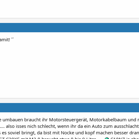
mit! ´´
ge umbauen braucht ihr Motorsteuergerät, Motorkabelbaum und n
.... also isses nich schlecht, wenn ihr da ein Auto zum ausschlach
s es soviel bringt, da bist mit Nocke und kopf machen besser dran 
GT C20XE mit M2.8 braucht etwa 8 bis 9 Liter .....
C18NZ is ebe