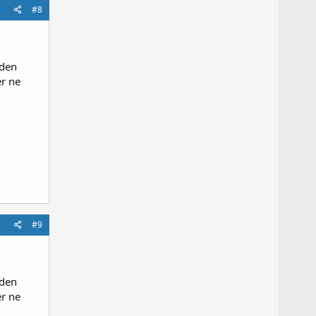
#8
 den
er ne
#9
 den
er ne