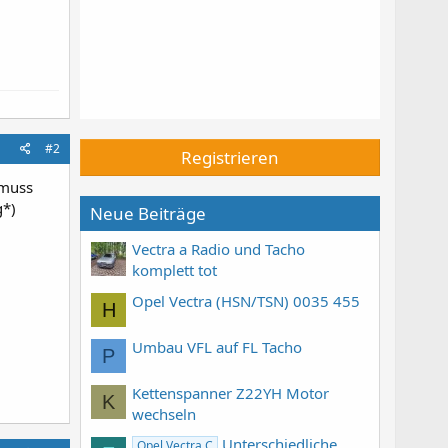
#2
Registrieren
 muss
g*)
Neue Beiträge
Vectra a Radio und Tacho
komplett tot
Opel Vectra (HSN/TSN) 0035 455
H
Umbau VFL auf FL Tacho
P
Kettenspanner Z22YH Motor
K
wechseln
Unterschiedliche
Opel Vectra C