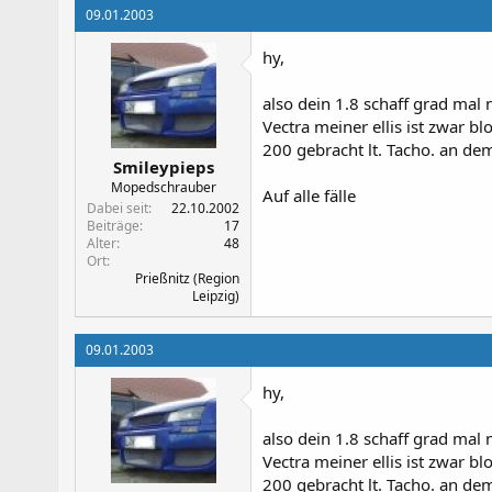
09.01.2003
hy,
also dein 1.8 schaff grad mal 
Vectra meiner ellis ist zwar b
200 gebracht lt. Tacho. an dem
Smileypieps
Mopedschrauber
Auf alle fälle
Dabei seit
22.10.2002
Beiträge
17
Alter
48
Ort
Prießnitz (Region
Leipzig)
09.01.2003
hy,
also dein 1.8 schaff grad mal 
Vectra meiner ellis ist zwar b
200 gebracht lt. Tacho. an dem