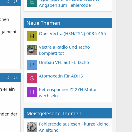
E
#3
Angaben zum Fehlercode
tchen
Neue Themen
ja nicht
Opel Vectra (HSN/TSN) 0035 455
H
Vectra a Radio und Tacho
komplett tot
Umbau VFL auf FL Tacho
P
Atomoxetin für ADHS
#4
S
 er ein
Kettenspanner Z22YH Motor
H
wechseln
Meistgelesene Themen
unden der
Fehlercode auslesen - kurze kleine
Anleitung