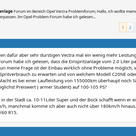
anlage
Forum im Bereich Opel Vectra Problemforum; Hallo, ich wollte me
verpassen. Im Opel-Problem-Forum habe ich gelesen...
1
2
en dafür aber sehr durstigen Vectra mal ein wenig mehr Leistun
rum habe ich gelesen, dass die Einspritzanlage vom 2.0 Liter p
un meine Frage ist der Einbau wirklich ohne Probleme möglich, w
 Spritverbrauch zu erwarten und von welchem Modell C20NE ode
. Macht es bei einer Laufleistung von 155000km überhaupt noch S
ichst Preiswert ( armer Student) auf 100-105 PS?
in der Stadt ca. 10-11Liter Super und der Bock schafft wenn er e
/h, manchmal komme ich aber auch nicht über 180km/h hinaus. 
5/60 R15.