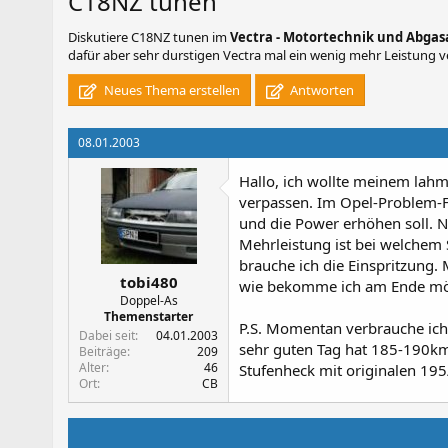
C18NZ tunen
Diskutiere
C18NZ tunen
im
Vectra - Motortechnik und Abgas
dafür aber sehr durstigen Vectra mal ein wenig mehr Leistung 
Neues Thema erstellen
Antworten
08.01.2003
Hallo, ich wollte meinem lahm
verpassen. Im Opel-Problem-Fo
und die Power erhöhen soll. N
Mehrleistung ist bei welchem
brauche ich die Einspritzung
tobi480
wie bekomme ich am Ende mögl
Doppel-As
Themenstarter
P.S. Momentan verbrauche ich 
Dabei seit
04.01.2003
sehr guten Tag hat 185-190km
Beiträge
209
Alter
46
Stufenheck mit originalen 19
Ort
CB