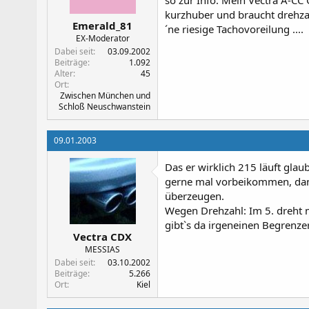
kurzhuber und braucht drehzahl
Emerald_81
´ne riesige Tachovoreilung ....
EX-Moderator
Dabei seit
03.09.2002
Beiträge
1.092
Alter
45
Ort
Zwischen München und
Schloß Neuschwanstein
09.01.2003
Das er wirklich 215 läuft glau
gerne mal vorbeikommen, dann 
überzeugen.
Wegen Drehzahl: Im 5. dreht me
gibt`s da irgeneinen Begrenze
Vectra CDX
MESSIAS
Dabei seit
03.10.2002
Beiträge
5.266
Ort
Kiel