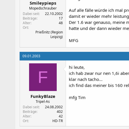
Smileypieps
Mopedschrauber
Auf alle fälle würde ich mal 
Dabei seit
22.10.2002
damit er wieder mehr leistun
Beiträge
17
Der 1.6 war genauso, meine m
Alter
48
Ort
hatte und der dann wieder meh
Prießnitz (Region
Leipzig)
MFG
09.01.2003
hi leute,
F
ich hab zwar nur nen 1,6i abe
klar nach tacho...
ich find das meiner bis 160 rel
FunkyBlaze
mfg Tim
Tripel-As
Dabei seit
24.08.2002
Beiträge
402
Alter
42
Ort
HD-TR