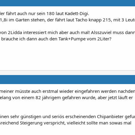
r fährt auch nur sein 180 laut Kadett-Digi.
1,8i im Garten stehen, der fährt laut Tacho knapp 215, mit 3 Leu
on 2Lidda interessiert mich aber auch mal! Alsszuviel muss dann 
r brauche ich dann auch den Tank+Pumpe vom 2Liter?
meiner müsste auch erstmal wieder eingefahren werden nachdem
lang von einem 82 jährigem gefahren wurde, aber jetzt läuft er
 einen sehr günstigen und seriös erscheinenden Chipanbieter gef
eichend Steigerung verspricht, vielleicht sollte man sowas mal