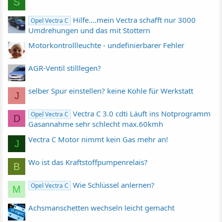
S
Hilfe....mein Vectra schafft nur 3000
Opel Vectra C
Umdrehungen und das mit Stottern
Motorkontrollleuchte - undefinierbarer Fehler
AGR-Ventil stilllegen?
selber Spur einstellen? keine Kohle für Werkstatt
J
Vectra C 3.0 cdti Läuft ins Notprogramm
Opel Vectra C
D
Gasannahme sehr schlecht max.60kmh
Vectra C Motor nimmt kein Gas mehr an!
J
Wo ist das Kraftstoffpumpenrelais?
B
Wie Schlüssel anlernen?
Opel Vectra C
M
Achsmanschetten wechseln leicht gemacht