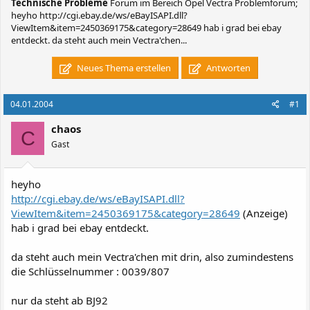
Technische Probleme
Forum im Bereich Opel Vectra Problemforum;
heyho http://cgi.ebay.de/ws/eBayISAPI.dll?
ViewItem&item=2450369175&category=28649 hab i grad bei ebay
entdeckt. da steht auch mein Vectra'chen...
Neues Thema erstellen
Antworten
04.01.2004
#1
chaos
C
Gast
heyho
http://cgi.ebay.de/ws/eBayISAPI.dll?
ViewItem&item=2450369175&category=28649
(Anzeige)
hab i grad bei ebay entdeckt.
da steht auch mein Vectra'chen mit drin, also zumindestens
die Schlüsselnummer : 0039/807
nur da steht ab BJ92