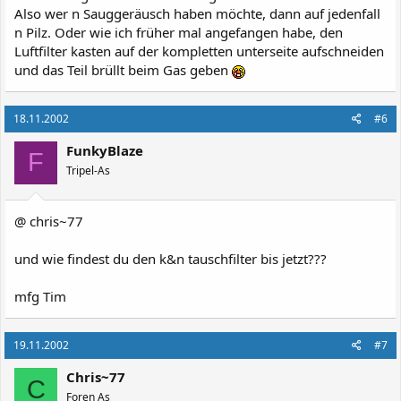
Also wer n Sauggeräusch haben möchte, dann auf jedenfall
n Pilz. Oder wie ich früher mal angefangen habe, den
Luftfilter kasten auf der kompletten unterseite aufschneiden
und das Teil brüllt beim Gas geben
18.11.2002
#6
FunkyBlaze
F
Tripel-As
@ chris~77
und wie findest du den k&n tauschfilter bis jetzt???
mfg Tim
19.11.2002
#7
Chris~77
C
Foren As