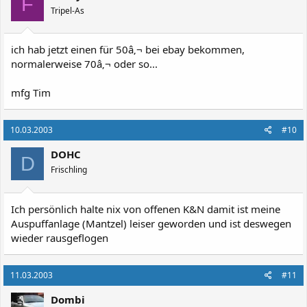
F
Tripel-As
ich hab jetzt einen für 50â‚¬ bei ebay bekommen,
normalerweise 70â‚¬ oder so...
mfg Tim
10.03.2003
#10
DOHC
D
Frischling
Ich persönlich halte nix von offenen K&N damit ist meine
Auspuffanlage (Mantzel) leiser geworden und ist deswegen
wieder rausgeflogen
11.03.2003
#11
Dombi