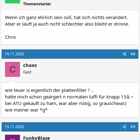
Themenstarter
Wenn ich ganz ehrlich sein soll, hat sich nichts verändert.
Aber er läuft ja auch nicht schlechter also bleibt er drinne.
Chris
19.11.2002
#8
chaos
C
Gast
wie teuer is eigentlich der plattenfilter ? ..
hatte mich schon geärgert n normalen luffi für knapp 15â‚¬
bei ATU gekauft zu ham, war aber nötig, so grauschwarz
wie meiner war *g*
19.11.2002
#9
FunkyBlaze