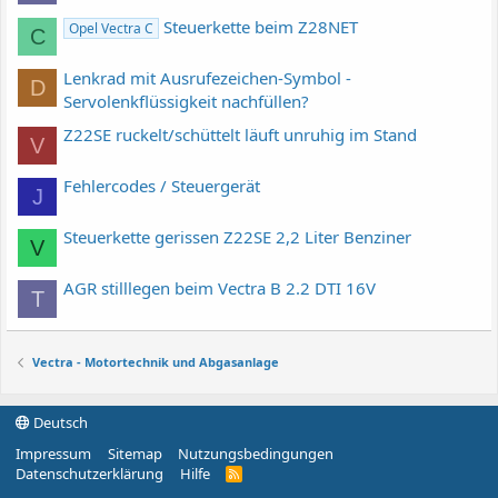
Steuerkette beim Z28NET
Opel Vectra C
C
Lenkrad mit Ausrufezeichen-Symbol -
D
Servolenkflüssigkeit nachfüllen?
Z22SE ruckelt/schüttelt läuft unruhig im Stand
V
Fehlercodes / Steuergerät
J
Steuerkette gerissen Z22SE 2,2 Liter Benziner
V
AGR stilllegen beim Vectra B 2.2 DTI 16V
T
Vectra - Motortechnik und Abgasanlage
Deutsch
Impressum
Sitemap
Nutzungsbedingungen
Datenschutzerklärung
Hilfe
R
S