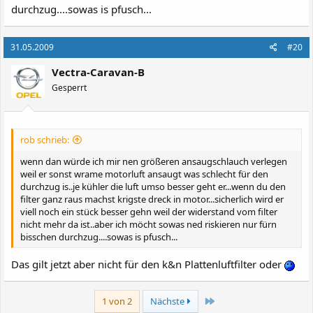
durchzug....sowas is pfusch...
31.05.2009
#20
Vectra-Caravan-B
Gesperrt
rob schrieb:
wenn dan würde ich mir nen größeren ansaugschlauch verlegen
weil er sonst wrame motorluft ansaugt was schlecht für den
durchzug is..je kühler die luft umso besser geht er...wenn du den
filter ganz raus machst krigste dreck in motor...sicherlich wird er
viell noch ein stück besser gehn weil der widerstand vom filter
nicht mehr da ist..aber ich möcht sowas ned riskieren nur fürn
bisschen durchzug....sowas is pfusch...
Das gilt jetzt aber nicht für den k&n Plattenluftfilter oder
Letzte
1 von 2
Nächste