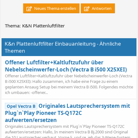
Neues Thema erstellen
Antworten
Thema:
K&N Plattenluftfilter
K&n Plattenluftfilter Einbauanleitung - Ähnliche
Themen
Offener Luftfilter+Kaltluftzufuhr über
Nebelscheinwerfer-Loch (Vectra B i500 X25XEI)
Offener Luftfilter+Kaltluftzufuhr über Nebelscheinwerfer-Loch (Vectra
B i500 X25XEI): Hallo zusammen, ich habe eine Frage zu einem
geplanten Ansaug Setup bei meinem Vectra B i500. Folgendes möchte
ich umbauen: -offener...
Originales Lautsprechersystem mit
Opel Vectra B
Plug`n`Play Pioneer TS-Q172C
aufwerten/ersetzen
Originales Lautsprechersystem mit Plug`n`Play Pioneer TS-Q172C
aufwerten/ersetzen: Hallo, In meinem Vectra B Bj.2000 sind Original
die 10 Laustprecher verbaut. Vorne li. und re. jeh das 3-Wege-System