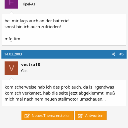
F
Tripel-As
bei mir lags auch an der batterie!
sonst bin ich auch zufrieden!
mfg tim
14.03.2003
#6
vectra18
V
Gast
komischerweise hab ich das prob auch. da is irgendwas
komisch verkantet. hab die seite jetzt abgeklemmt. muß
mich mal nach nem neuen stellmotor umschauen...
Neues Thema erstellen
Antworten