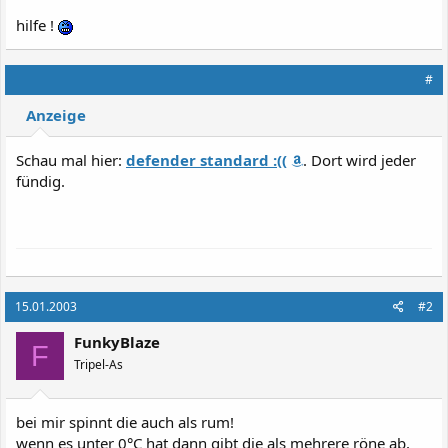
hilfe !
#
Anzeige
Schau mal hier:
defender standard :((
. Dort wird jeder
fündig.
15.01.2003
#2
FunkyBlaze
F
Tripel-As
bei mir spinnt die auch als rum!
wenn es unter 0°C hat dann gibt die als mehrere röne ab,