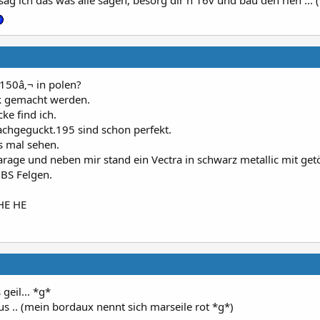
ag ich das was alle sagen, besorg dir n 16v und bau den rien ... 
150â‚¬ in polen?
k gemacht werden.
ke find ich.
nachgeguckt.195 sind schon perfekt.
s mal sehen.
garage und neben mir stand ein Vectra in schwarz metallic mit ge
BS Felgen.
.HE HE
geil... *g*
s .. (mein bordaux nennt sich marseile rot *g*)