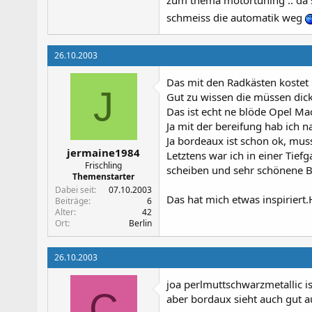
zum thema motortuning .. da s
schmeiss die automatik weg
26.10.2003
Das mit den Radkästen kostet 
J
Gut zu wissen die müssen dic
Das ist echt ne blöde Opel Mac
Ja mit der bereifung hab ich 
Ja bordeaux ist schon ok, mus
jermaine1984
Letztens war ich in einer Tief
Frischling
scheiben und sehr schönene B
Themenstarter
Dabei seit
07.10.2003
Das hat mich etwas inspiriert
Beiträge
6
Alter
42
Ort
Berlin
26.10.2003
joa perlmuttschwarzmetallic is 
C
aber bordaux sieht auch gut au