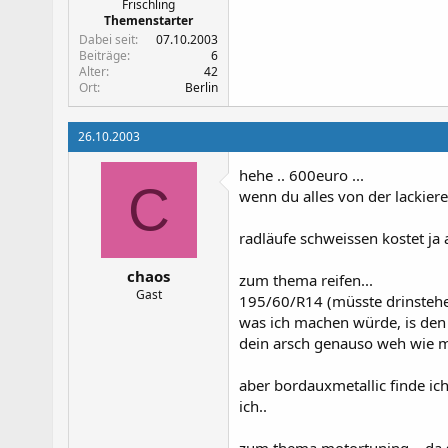
Frischling
Themenstarter
Dabei seit
07.10.2003
Beiträge
6
Alter
42
Ort
Berlin
26.10.2003
hehe .. 600euro ...
C
wenn du alles von der lackiere
radläufe schweissen kostet ja
chaos
zum thema reifen...
Gast
195/60/R14 (müsste drinstehen
was ich machen würde, is den 
dein arsch genauso weh wie m
aber bordauxmetallic finde ich
ich..