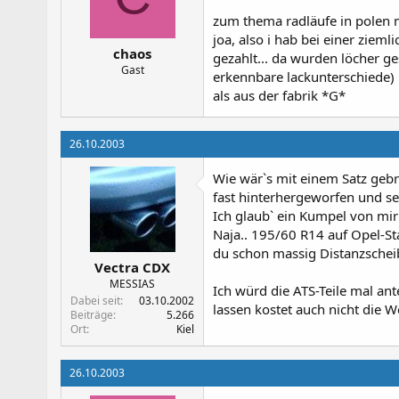
zum thema radläufe in polen 
joa, also i hab bei einer ziem
chaos
gezahlt... da wurden löcher ge
Gast
erkennbare lackunterschiede) u
als aus der fabrik *G*
26.10.2003
Wie wär`s mit einem Satz ge
fast hinterhergeworfen und sel
Ich glaub` ein Kumpel von mir
Naja.. 195/60 R14 auf Opel-Sta
du schon massig Distanzscheib
Vectra CDX
MESSIAS
Ich würd die ATS-Teile mal ant
Dabei seit
03.10.2002
lassen kostet auch nicht die We
Beiträge
5.266
Ort
Kiel
26.10.2003