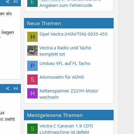
E
#3
Angaben zum Fehlercode
er als
Neue Themen
 liegen
Opel Vectra (HSN/TSN) 0035 455
H
r
Vectra a Radio und Tacho
komplett tot
Umbau VFL auf FL Tacho
P
Atomoxetin für ADHS
S
#4
Kettenspanner Z22YH Motor
H
wechseln
aux
Meistgelesene Themen
c sieht
Vectra C Caravan 1.9 CDTI
S
Lichtmaschine ist defekt