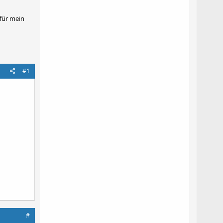
für mein
#1
#