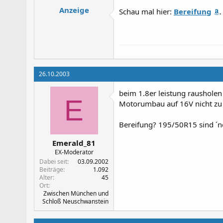
Anzeige
Schau mal hier:
Bereifung
.
26.10.2003
beim 1.8er leistung raushole
E
Motorumbau auf 16V nicht zu 
Bereifung? 195/50R15 sind ´ne 
Emerald_81
EX-Moderator
Dabei seit
03.09.2002
Beiträge
1.092
Alter
45
Ort
Zwischen München und
Schloß Neuschwanstein