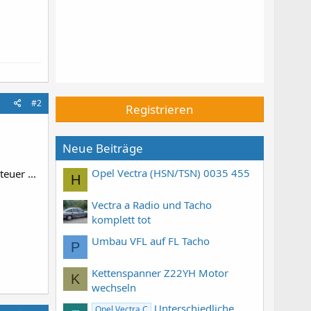
#2
Registrieren
Neue Beiträge
Opel Vectra (HSN/TSN) 0035 455
euer ...
H
Vectra a Radio und Tacho
komplett tot
Umbau VFL auf FL Tacho
P
Kettenspanner Z22YH Motor
K
wechseln
Unterschiedliche
Opel Vectra C