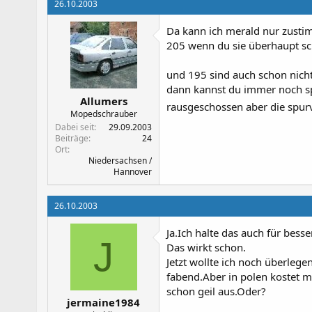
26.10.2003
Da kann ich merald nur zustimm
205 wenn du sie überhaupt sch
und 195 sind auch schon nicht
dann kannst du immer noch sp
Allumers
rausgeschossen aber die spurve
Mopedschrauber
Dabei seit
29.09.2003
Beiträge
24
Ort
Niedersachsen /
Hannover
26.10.2003
Ja.Ich halte das auch für besser
J
Das wirkt schon.
Jetzt wollte ich noch überlege
fabend.Aber in polen kostet m
schon geil aus.Oder?
jermaine1984