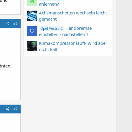
(und
M
anlernen?
Achsmanschetten wechseln leicht
gemacht
#6
Handbremse
Opel Vectra C
G
einstellen - nachstellen ?
Klimakompressor läuft- wird aber
nicht kalt
tönten
#7