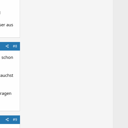
l
ser aus
#8
u schon
rauchst
tragen
#9