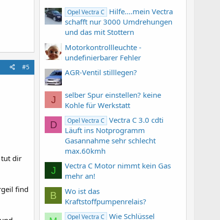
Hilfe....mein Vectra
Opel Vectra C
schafft nur 3000 Umdrehungen
und das mit Stottern
Motorkontrollleuchte -
undefinierbarer Fehler
#5
AGR-Ventil stilllegen?
selber Spur einstellen? keine
J
Kohle für Werkstatt
Vectra C 3.0 cdti
Opel Vectra C
D
Läuft ins Notprogramm
Gasannahme sehr schlecht
max.60kmh
tut dir
Vectra C Motor nimmt kein Gas
J
mehr an!
geil find
Wo ist das
B
Kraftstoffpumpenrelais?
Wie Schlüssel
Opel Vectra C