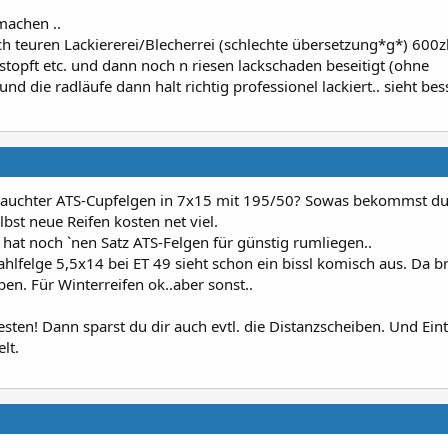
machen ..
lich teuren Lackiererei/Blecherrei (schlechte übersetzung*g*) 600z
stopft etc. und dann noch n riesen lackschaden beseitigt (ohne
nd die radläufe dann halt richtig professionel lackiert.. sieht bes
brauchter ATS-Cupfelgen in 7x15 mit 195/50? Sowas bekommst d
bst neue Reifen kosten net viel.
 hat noch `nen Satz ATS-Felgen für günstig rumliegen..
hlfelge 5,5x14 bei ET 49 sieht schon ein bissl komisch aus. Da b
en. Für Winterreifen ok..aber sonst..
esten! Dann sparst du dir auch evtl. die Distanzscheiben. Und Ein
lt.