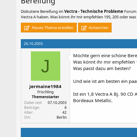
Bereifung
Diskutiere
Bereifung
im
Vectra - Technische Probleme
Forum i
Vectra A haben. Was könnt ihr mir empfehlen 195, 205 oder was
Neues Thema erstellen
Antworten
26.10.2003
Möchte gern eine schöne Bere
J
Was könnt ihr mir empfehlen 
Was passt dazu am besten?
Und wie ist am besten ein paa
jermaine1984
Frischling
Ist ein 1,8 Vectra A Bj. 90 CD
Themenstarter
Bordeaux Metallic.
Dabei seit
07.10.2003
Beiträge
6
Alter
42
Ort
Berlin