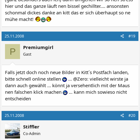
hier und das ganze läuft nen bissel gechillter.... ansonsten
schonmal dickes danke an kitt das er sich überhaupt so ne
mühe macht!
25.11.2008
#19
Premiumgirl
P
Gast
Falls jetzt doch noch neue Bilder in Kitt´s Postfach landen,
bitte schnell online stellen
... @Zero: vielleicht wirste ja
dann auch gewählt ... könnt ja versehentlich mit der Maus
nen falschen klick machen
... kann mich sowieso nicht
entscheiden
25.11.2008
#20
Stiffler
Co-Admin