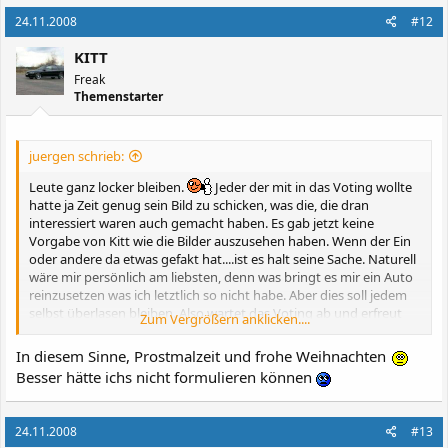
24.11.2008
#12
KITT
Freak
Themenstarter
juergen schrieb:
Leute ganz locker bleiben.
Jeder der mit in das Voting wollte
hatte ja Zeit genug sein Bild zu schicken, was die, die dran
interessiert waren auch gemacht haben. Es gab jetzt keine
Vorgabe von Kitt wie die Bilder auszusehen haben. Wenn der Ein
oder andere da etwas gefakt hat....ist es halt seine Sache. Naturell
wäre mir persönlich am liebsten, denn was bringt es mir ein Auto
reinzusetzen was ich letztlich so nicht habe. Aber dies soll jedem
selbst überlasen bleiben. Also wartet das Voting ab und erfreut
Zum Vergrößern anklicken....
euch später am Endprodukt
In diesem Sinne, Prostmalzeit und frohe Weihnachten
Besser hätte ichs nicht formulieren können
24.11.2008
#13