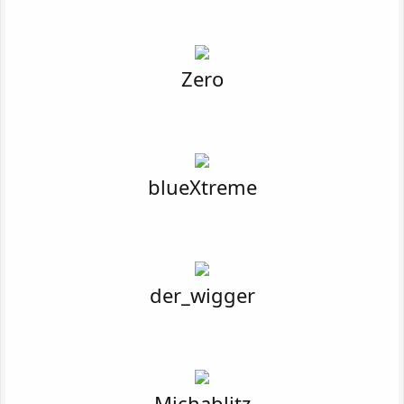
Zero
blueXtreme
der_wigger
Michablitz