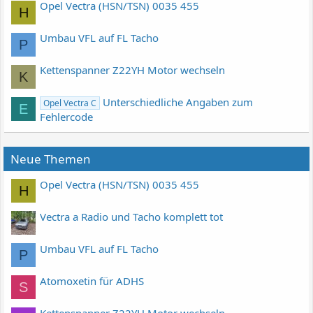
Opel Vectra (HSN/TSN) 0035 455
H
Umbau VFL auf FL Tacho
P
Kettenspanner Z22YH Motor wechseln
K
Unterschiedliche Angaben zum
Opel Vectra C
E
Fehlercode
Neue Themen
Opel Vectra (HSN/TSN) 0035 455
H
Vectra a Radio und Tacho komplett tot
Umbau VFL auf FL Tacho
P
Atomoxetin für ADHS
S
Kettenspanner Z22YH Motor wechseln