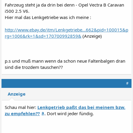
Fahrzeug steht ja da drin bei denn - Opel Vectra B Caravan
i500 2.5 V6.
Hier mal das Lenkgetriebe was ich meine :
http://www.ebay.de/itm/Lenkgetriebe...662&pid=100015&p
rg=1006&rk=1&sd=170700992859&
(Anzeige)
p.s und muß mann wenn da schon neue Faltenbalgen dran
sind die trozdem tauschen??
#
Anzeige
Schau mal hier:
Lenkgetrieb paßt das bei meinem bzw.
zu empfehlen??
. Dort wird jeder fündig.