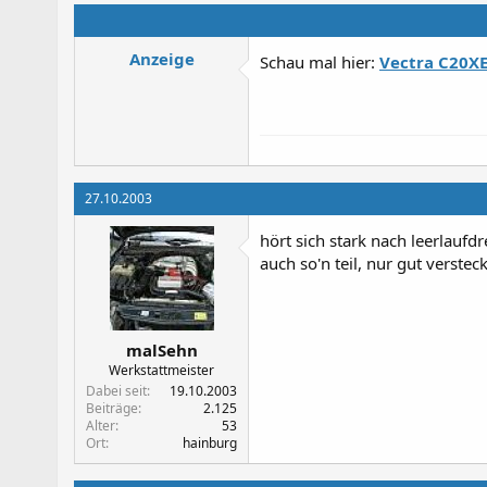
Anzeige
Schau mal hier:
Vectra C20X
27.10.2003
hört sich stark nach leerlaufdr
auch so'n teil, nur gut verste
malSehn
Werkstattmeister
Dabei seit
19.10.2003
Beiträge
2.125
Alter
53
Ort
hainburg