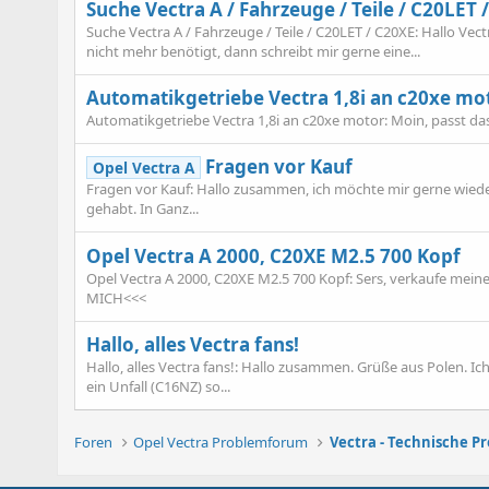
Suche Vectra A / Fahrzeuge / Teile / C20LET 
Suche Vectra A / Fahrzeuge / Teile / C20LET / C20XE: Hallo Vect
nicht mehr benötigt, dann schreibt mir gerne eine...
Automatikgetriebe Vectra 1,8i an c20xe mo
Automatikgetriebe Vectra 1,8i an c20xe motor: Moin, passt das
Fragen vor Kauf
Opel Vectra A
Fragen vor Kauf: Hallo zusammen, ich möchte mir gerne wieder
gehabt. In Ganz...
Opel Vectra A 2000, C20XE M2.5 700 Kopf
Opel Vectra A 2000, C20XE M2.5 700 Kopf: Sers, verkaufe meinen
MICH<<<
Hallo, alles Vectra fans!
Hallo, alles Vectra fans!: Hallo zusammen. Grüße aus Polen. Ich
ein Unfall (C16NZ) so...
Foren
Opel Vectra Problemforum
Vectra - Technische P