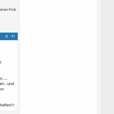
al ein Prob
#1
0
 ....
gen.. und
tor
 helfen??