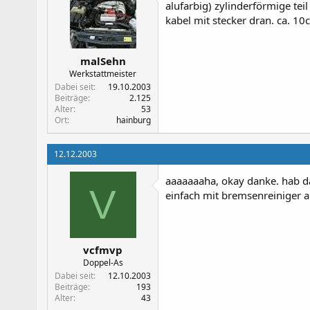
alufarbig) zylinderförmige te
kabel mit stecker dran. ca. 10
malSehn
Werkstattmeister
Dabei seit
19.10.2003
Beiträge
2.125
Alter
53
Ort
hainburg
12.12.2003
aaaaaaaha, okay danke. hab d
V
einfach mit bremsenreiniger 
vcfmvp
Doppel-As
Dabei seit
12.10.2003
Beiträge
193
Alter
43