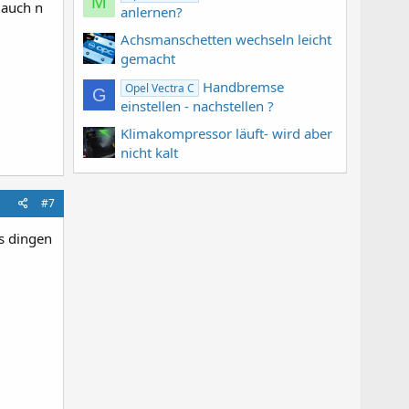
M
 auch n
anlernen?
Achsmanschetten wechseln leicht
gemacht
Handbremse
Opel Vectra C
G
einstellen - nachstellen ?
Klimakompressor läuft- wird aber
nicht kalt
#7
s dingen