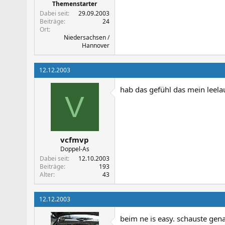
Themenstarter
Dabei seit
29.09.2003
Beiträge
24
Ort
Niedersachsen /
Hannover
12.12.2003
hab das gefühl das mein leelau
V
vcfmvp
Doppel-As
Dabei seit
12.10.2003
Beiträge
193
Alter
43
12.12.2003
beim ne is easy. schauste gen