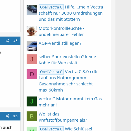
Hilfe....mein Vectra
Opel Vectra C
schafft nur 3000 Umdrehungen
und das mit Stottern
Motorkontrollleuchte -
undefinierbarer Fehler
#5
AGR-Ventil stilllegen?
?
selber Spur einstellen? keine
J
Kohle für Werkstatt
Vectra C 3.0 cdti
Opel Vectra C
D
Läuft ins Notprogramm
Gasannahme sehr schlecht
max.60kmh
Vectra C Motor nimmt kein Gas
J
mehr an!
Wo ist das
B
#6
Kraftstoffpumpenrelais?
en auch
Wie Schlüssel
Opel Vectra C