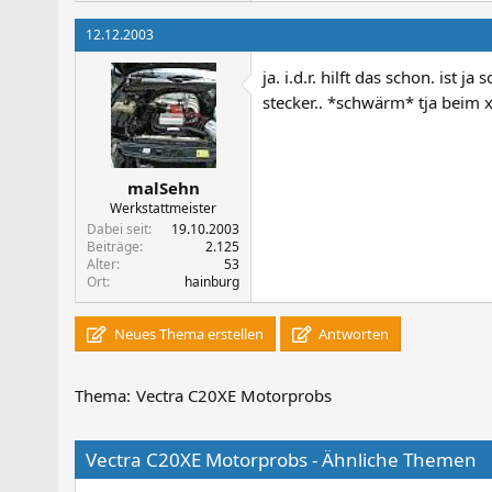
12.12.2003
ja. i.d.r. hilft das schon. ist
stecker.. *schwärm* tja beim x
malSehn
Werkstattmeister
Dabei seit
19.10.2003
Beiträge
2.125
Alter
53
Ort
hainburg
Neues Thema erstellen
Antworten
Thema:
Vectra C20XE Motorprobs
Vectra C20XE Motorprobs - Ähnliche Themen