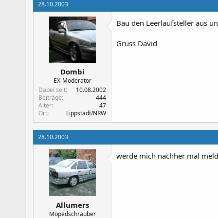
28.10.2003
Bau den Leerlaufsteller aus u
Gruss David
Dombi
EX-Moderator
Dabei seit
10.08.2002
Beiträge
444
Alter
47
Ort
Lippstadt/NRW
28.10.2003
werde mich nachher mal meld
Allumers
Mopedschrauber