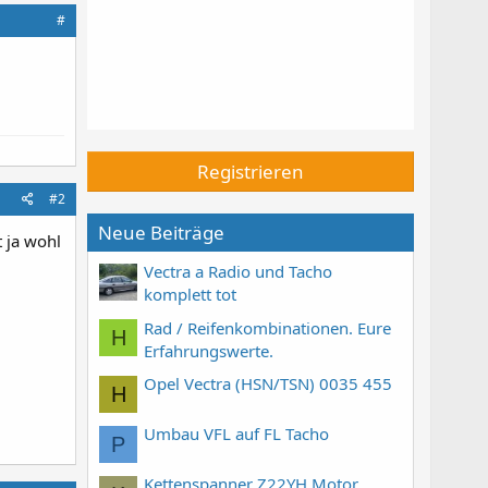
#
Registrieren
#2
Neue Beiträge
t ja wohl
Vectra a Radio und Tacho
komplett tot
Rad / Reifenkombinationen. Eure
H
Erfahrungswerte.
Opel Vectra (HSN/TSN) 0035 455
H
Umbau VFL auf FL Tacho
P
Kettenspanner Z22YH Motor