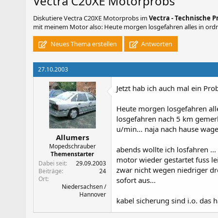
Vectra C20XE Motorprobs
Diskutiere
Vectra C20XE Motorprobs
im
Vectra - Technische 
mit meinem Motor also: Heute morgen losgefahren alles in ordnu
Neues Thema erstellen
Antworten
27.10.2003
Jetzt hab ich auch mal ein Pr
Heute morgen losgefahren alle
losgefahren nach 5 km gemer
u/min... naja nach hause wagen
Allumers
Mopedschrauber
abends wollte ich losfahren ...
Themenstarter
motor wieder gestartet fuss lei
Dabei seit
29.09.2003
zwar nicht wegen niedriger d
Beiträge
24
Ort
sofort aus...
Niedersachsen /
Hannover
kabel sicherung sind i.o. das 