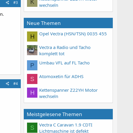
K
#3
wechseln
n.
Neue Themen
Opel Vectra (HSN/TSN) 0035 455
H
Vectra a Radio und Tacho
komplett tot
Umbau VFL auf FL Tacho
P
Atomoxetin für ADHS
S
#4
Kettenspanner Z22YH Motor
H
wechseln
Meistgelesene Themen
Vectra C Caravan 1.9 CDTI
S
Lichtmaschine ist defekt