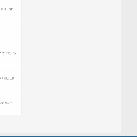
 die Ihr
mit 115PS
>>>KLICK
ste war