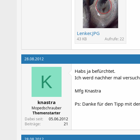
Lenker.JPG
43 KB
Aufrufe: 22
28.08.2012
Habs ja befürchtet.
K
Ich werd nachher mal versuch
Mfg Knastra
knastra
Ps: Danke für den Tipp mit d
Mopedschrauber
Themenstarter
Dabei seit
05.06.2012
Beiträge
21
28.08.2012