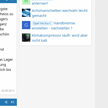
M
anlernen?
igste
Achsmanschetten wechseln leicht
heiss zu
gemacht
agers
Handbremse
Opel Vectra C
 ganz
G
einstellen - nachstellen ?
die
 schön
Klimakompressor läuft- wird aber
nicht kalt
und
as Lager
nung
ich bis
:
28.08.2012
#5