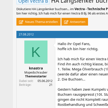
HA Längslenker buch
Opel Vectra B
Diskutiere
HA Längslenker buchsen...
im
Vectra - Technische 
bin hier richtig. Ich hab mich für einen Vectra B Bj. 96 als erstes 
Neues Thema erstellen
Antworten
27.08.2012
Hallo ihr Opel Fans,
K
hoffe ich bin hier richtig.
Ich hab mich für einen Vectra 
Find ihn auch richtig klasse, b
knastra
1. Teilw. Mega Ölverbrauch (1
Mopedschrauber
(werde dafür aber einen neue
Themenstarter
2. Die Buchsen...
Dabei seit
05.06.2012
Beiträge
21
Gestern haben zwei Kumpels v
Buchsen rausgepresst (10t. St
gingen die nicht Komplett raus
Rostbehandlung und Schweiß