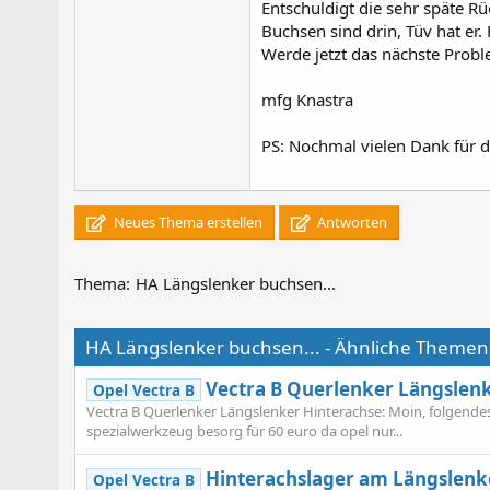
Entschuldigt die sehr späte R
Buchsen sind drin, Tüv hat er.
Werde jetzt das nächste Probl
mfg Knastra
PS: Nochmal vielen Dank für d
Neues Thema erstellen
Antworten
Thema:
HA Längslenker buchsen...
HA Längslenker buchsen... - Ähnliche Themen
Vectra B Querlenker Längslenk
Opel Vectra B
Vectra B Querlenker Längslenker Hinterachse: Moin, folgendes, 
spezialwerkzeug besorg für 60 euro da opel nur...
Hinterachslager am Längslenk
Opel Vectra B