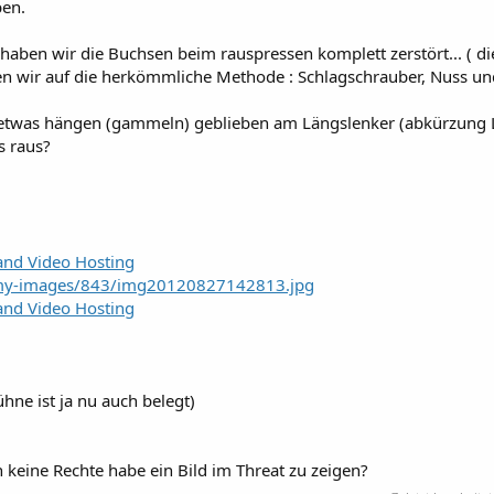
en.
 haben wir die Buchsen beim rauspressen komplett zerstört... ( di
 wir auf die herkömmliche Methode : Schlagschrauber, Nuss un
ch etwas hängen (gammeln) geblieben am Längslenker (abkürzung 
s raus?
and Video Hosting
/my-images/843/img20120827142813.jpg
and Video Hosting
hne ist ja nu auch belegt)
h keine Rechte habe ein Bild im Threat zu zeigen?