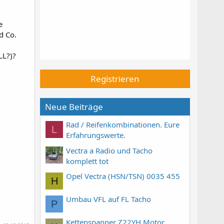
e
d Co.
LL?)?
Registrieren
Neue Beiträge
Rad / Reifenkombinationen. Eure
L
Erfahrungswerte.
Vectra a Radio und Tacho
komplett tot
Opel Vectra (HSN/TSN) 0035 455
H
Umbau VFL auf FL Tacho
P
Kettenspanner Z22YH Motor