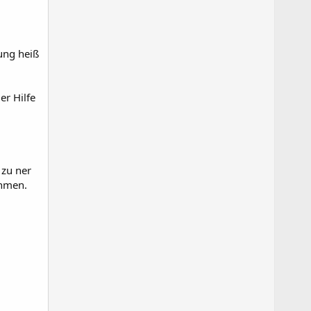
ung heiß
er Hilfe
 zu ner
ehmen.