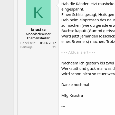
Hab die Ränder jetzt rausbeko
K
eingespannt.
Einen Schlitz gesägt, Heiß ge
Hab beim einpressen des neuen
zu machen (wie du gerade erw
knastra
Buchse kaputt (Gummi gerisse
Mopedschrauber
Werd jetzt jemanden losschick
Themenstarter
eines Brenners) machen. Trot
Dabei seit
05.06.2012
Beiträge
21
- - - Aktualisiert - - -
Nachdem ich gestern bis zwei 
Werkstatt und guck mal was d
Wird schon nicht so teuer wer
Danke nochmal
Mfg Knastra
---