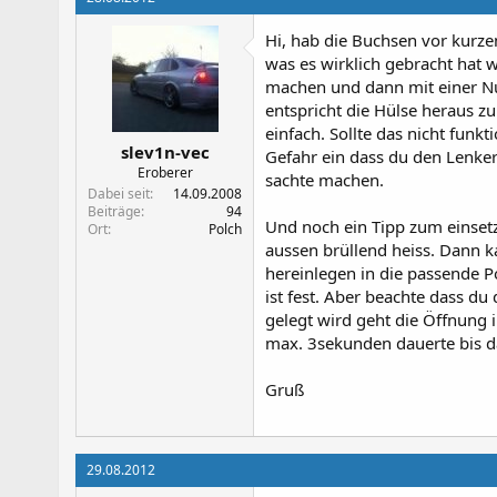
Hi, hab die Buchsen vor kurze
was es wirklich gebracht hat w
machen und dann mit einer Nu
entspricht die Hülse heraus zu
einfach. Sollte das nicht funk
slev1n-vec
Gefahr ein dass du den Lenke
Eroberer
sachte machen.
Dabei seit
14.09.2008
Beiträge
94
Und noch ein Tipp zum einset
Ort
Polch
aussen brüllend heiss. Dann 
hereinlegen in die passende P
ist fest. Aber beachte dass du 
gelegt wird geht die Öffnung i
max. 3sekunden dauerte bis d
Gruß
29.08.2012