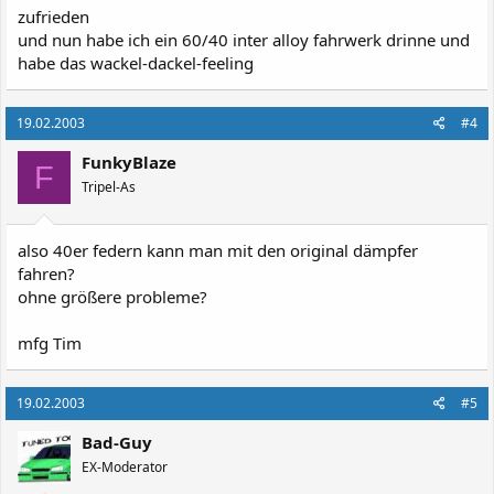
zufrieden
und nun habe ich ein 60/40 inter alloy fahrwerk drinne und
habe das wackel-dackel-feeling
19.02.2003
#4
FunkyBlaze
F
Tripel-As
also 40er federn kann man mit den original dämpfer
fahren?
ohne größere probleme?
mfg Tim
19.02.2003
#5
Bad-Guy
EX-Moderator