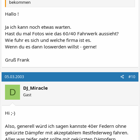
bekommen
Hallo !
Ja ich kann noch etwas warten.
Hast du mal Fotos wie das 60/40 Fahrwerk aussieht?
Wie fuhr es sich und welche firma ist es.
Wenn du es dann loswerden willst - gerne!
Gruß Frank
05.03.2003
#10
DJ_Miracle
D
Gast
Hi ;-)
Also, generell würd ich sagen kannste 40er Federn ohne
gekürzte Dämpfer mit akzeptablem Restfederweg fahren.
Alles was teifer geht sollte mit gekürzten Dämpfern