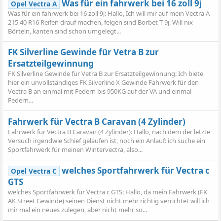
Was für ein fahrwerk bei 16 zoll 9j
Opel Vectra A
Was für ein fahrwerk bei 16 zoll 9j: Hallo, Ich will mir auf mein Vectra A
215 40 R16 Reifen drauf machen, felgen sind Borbet T 9j. Will nix
Börteln, kanten sind schon umgelegt...
FK Silverline Gewinde für Vetra B zur
Ersatzteilgewinnung
FK Silverline Gewinde für Vetra B zur Ersatzteilgewinnung: Ich biete
hier ein unvollständiges FK Silverline X Gewinde Fahrwerk für den
Vectra B an einmal mit Federn bis 950KG auf der VA und einmal
Federn...
Fahrwerk für Vectra B Caravan (4 Zylinder)
Fahrwerk für Vectra B Caravan (4 Zylinder): Hallo, nach dem der letzte
Versuch irgendwie Schief gelaufen ist, noch ein Anlauf: ich suche ein
Sportfahrwerk für meinen Wintervectra, also...
welches Sportfahrwerk für Vectra c
Opel Vectra C
GTS
welches Sportfahrwerk für Vectra c GTS: Hallo, da mein Fahrwerk (FK
AK Street Gewinde) seinen Dienst nicht mehr richtig verrichtet will ich
mir mal ein neues zulegen, aber nicht mehr so...