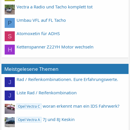
Vectra a Radio und Tacho komplett tot
Umbau VFL auf FL Tacho
P
Atomoxetin für ADHS
S
Kettenspanner Z22YH Motor wechseln
H
Meistgelesene Themen
Rad / Reifenkombinationen. Eure Erfahrungswerte.
J
Liste Rad / Reifenkombination
J
woran erkennt man ein IDS Fahrwerk?
Opel Vectra C
7J und 8J Keskin
Opel Vectra A