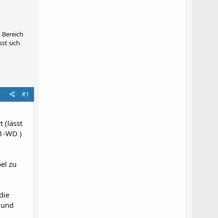
 Bereich
st sich
#1
 (lässt
11-WD )
el zu
die
 und