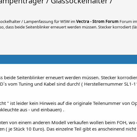
ampenträger / Glassockelhalter /
ssockelhalter / Lampenfassung für W5W
im
Vectra - Strom Forum
Forum im
 so, dass beide Seitenblinker erneuert werden müssen. Stecker korrodiert (läs
dass beide Seitenblinker erneuert werden müssen. Stecker korrodiert
ED´s vom Tuning und Kabel sind durch! ( Herstellernummer SL1-
t " ist leider kein Hinweis auf die originale Teilenummer von Op
linkleuchte aus - und einbauen) .
hten von einem anderen Modell verkaufen wollen beim FOH, wo 
( je Stück 10 Euro). Das einzelne Teil gibt es anscheinend nicht