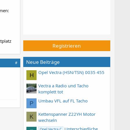
mmen:
tplatz
Registrieren
Neue Beiträge
#
Opel Vectra (HSN/TSN) 0035 455
H
Vectra a Radio und Tacho
komplett tot
Umbau VFL auf FL Tacho
P
Kettenspanner Z22YH Motor
K
wechseln
Unterschiedliche
Opel Vectra C