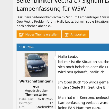
Seitenblinker Vectra C / Signum L
Lampenfassung für W5W
Diskutiere
Seitenblinker Vectra C / Signum Lampenträger / Gla
Opel Vectra Problemforum; Hallo Leutz, bei mir ist die Situation
noch beheben aber die...
Neues Thema erstellen
Antworten
16.05.2026
Hallo Leutz,
bei mir ist die Situation so, 
sich noch beheben aber die L
wird neu gekauft , natürlich.
Wirtschaftsingeni
Im Opel Buch "So wirds gemach
eur
finden ( Seite 91 , Seitliche B
Mopedschrauber
Themenstarter
Man hat mir Kennzeichenleuc
Dabei seit
07.05.2025
Lampenfassung verbaut wurden 
Beiträge
17
Ort
Saarbrücken
keine EAN Nummer dazu.