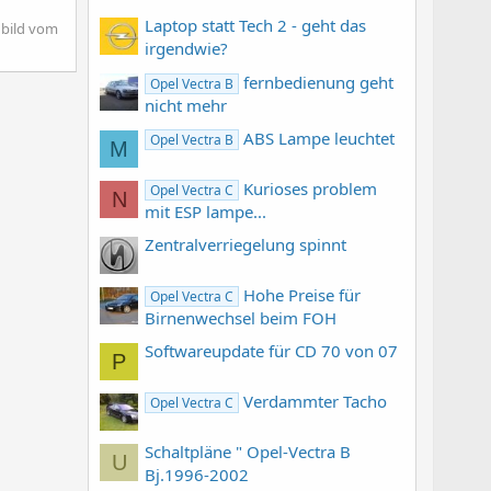
Laptop statt Tech 2 - geht das
 bild vom
irgendwie?
fernbedienung geht
Opel Vectra B
nicht mehr
ABS Lampe leuchtet
Opel Vectra B
M
Kurioses problem
Opel Vectra C
N
mit ESP lampe...
Zentralverriegelung spinnt
Hohe Preise für
Opel Vectra C
Birnenwechsel beim FOH
Softwareupdate für CD 70 von 07
P
Verdammter Tacho
Opel Vectra C
Schaltpläne " Opel-Vectra B
U
Bj.1996-2002