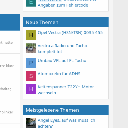
E
Angaben zum Fehlercode
Neue Themen
Opel Vectra (HSN/TSN) 0035 455
H
rt hatte
Vectra a Radio und Tacho
komplett tot
Umbau VFL auf FL Tacho
P
ze klare
Atomoxetin für ADHS
S
Kettenspanner Z22YH Motor
H
halter,
wechseln
Meistgelesene Themen
nblinker
Angel Eyes..auf was muss ich
achten?