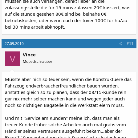
müssen sie auch verlangen. denkt lieber an die
zulassungsstelle die für 15 mins zulassen 20€ kassiert, was
auf die stunde gesehen 80€ sind bei beinahe 0€
betriebskosten, oder wenn euch der tüver 100€ für hu/au
bei 30 mins arbeit abknöpft.
27.09.2010
#11
Vince
V
Mopedschrauber
Müsste aber nich so teuer sein, wenn die Konstruktuere das
Fahrzeug endverbraucherfreundlicher bauen würden,
anstatt es gleich so zu planen, dass der 08/15-Kunde rein
gar nix mehr selber machen kann und wegen jeder auch
noch so nichtigen Bagatelle in die Werkstatt eiern muss.
Und mit "Service am Kunden" meine ich, dass man als
treuer Kunde früher solche Arbeiten auch mal gratis vom
Händler seines Vertrauens ausgeführt bekam...aber der
Begriff "Kundenbindung durch Service" ist ja leider kaum