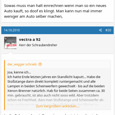
Sowas muss man halt einrechnen wenn man so ein neues
Auto kauft, so doof es klingt. Man kann nun mal immer
weniger am Auto selber machen,
14.10.2010
#20
vectra a 92
Herr der Schraubendreher
der_wigger schrieb:
Joa, kenne ich...
Ich hatte Ende letzten Jahres ein Standlicht kaputt... Habe die
Stoßstange dann direkt komplett runtergemacht und alle
Lampen in beiden Scheinwerfern gewechselt - bis auf die beiden
Xenon-Brenner natürlich. Hab für beide Seiten zusammen ca. 30
min. gebraucht, ist also auch nicht sooo wild. Aber trotzdem
schon ne Frechheit, dass man Stoßstange und Scheinwerfer ab-
bzw. ausbauen muss, um ans Standlicht oder den Blinker zu
Zum Vergrößern anklicken....
kommen.
Das ist beim Insignia glücklicherweise besser gelöst...