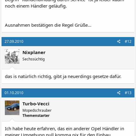
noch einem Händler geläufig.
Ausnahmen bestätigen die Regel Grüße...
27.09.2010
#12
Nixplaner
Sechssüchtig
das is natürlich richtig, gibt ja neuerdings gesetze dafür.
01.10.2010
#13
Turbo-Vecci
Mopedschrauber
Themenstarter
Ich habe heute erfahren, das ein anderer Opel Händler in
meiner Umgebung null komma nix für den Einbau