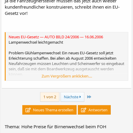
Ja die Fahrzeughersteller müssen das jetzt auch wieder
kundenfreundlicher konstruieren, schreibt ihnen ein EU-
Gesetz vor!
Neues EU-Gesetz — AUTO BILD 24/2006 — 16.06.2006
Lampenwechsel leichtgemacht
Problem Glühlampenwechsel: Ein neues EU-Gesetz soll jetzt
Erleichterung schaffen. Bei allen ab August 2006 entwickelten
Neufahrzeugen müssen Leuchten und Scheinwerfer so eingebaut
sein, daß sie mit dem Boardwerkzeug ausgetauscht werden
können.
Zum Vergrößern anklicken....
Der Glühlampenwechsel wurde schon vielen Autofahrern zum
Verhängnis. Ein EU-Gesetz soll jetzt Erleichterung bringen.
ANZEIGE
Ein neues EU-Gesetz soll den Austusch von Glühlampen in
Letzte
1 von 2
Nächste
Scheinwerfern erleichtern. Die Rechtsvorschrift R-48 (Ergänzung
07) sieht vor, daß bei allen ab August 2006 entwickelten
Neues Thema erstellen
Antworten
Neufahrzeugen, also Modellen mit neuer Typengenehmigung,
"Leuchten und Scheinwerfer so eingebaut sein müssen, daß die
Lichtquelle anhand der Beschreibung in der Bedienungsanleitung
Thema:
Hohe Preise für Birnenwechsel beim FOH
mit Boardwerkzeug ausgetauscht werden kann."