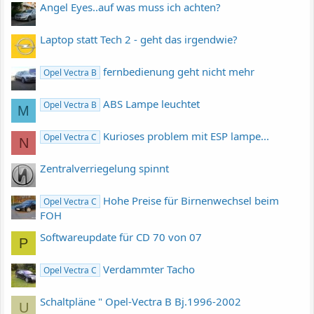
Angel Eyes..auf was muss ich achten?
Laptop statt Tech 2 - geht das irgendwie?
fernbedienung geht nicht mehr
Opel Vectra B
ABS Lampe leuchtet
Opel Vectra B
M
Kurioses problem mit ESP lampe...
Opel Vectra C
N
Zentralverriegelung spinnt
Hohe Preise für Birnenwechsel beim
Opel Vectra C
FOH
Softwareupdate für CD 70 von 07
P
Verdammter Tacho
Opel Vectra C
Schaltpläne " Opel-Vectra B Bj.1996-2002
U