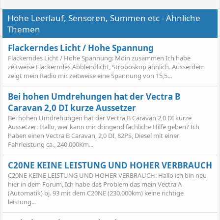
Aus Sicherheitsgründen sind Xenon-Anlagen und LED-
Hohe Leerlauf, Sensoren, Summen etc - Ähnliche
Beleuchtung von der Regelung ausgenommen. Hier können
Hochspannungen von bis zu 25.000 Volt lebensgefährlich sein.
Themen
Daher muß die Werkstatt aufgesucht werden. Fahrer von
Modellen wie Audi A4, VW New Beetle oder Smart fortwo kennen
Flackerndes Licht / Hohe Spannung
das nur zu gut. Der Lampenwechsel wird für Techniklaien immer
Flackerndes Licht / Hohe Spannung: Moin zusammen Ich habe
häufiger unmöglich. Oft muß die gesamte Fahrzeug-Front für
zeitweise Flackerndes Abblendlicht, Stroboskop ähnlich. Ausserdem
einen Glühlämpchentausch ausgebaut werden. In vielen
zeigt mein Radio mir zeitweise eine Spannung von 15,5...
Betriebsanleitungen wird ein Tausch zum Selbermachen gar nicht
mehr erklärt.
Bei hohen Umdrehungen hat der Vectra B
Auch für Fachbetriebe ist die Arbeit längst kein Kinderspiel mehr:
Caravan 2,0 DI kurze Aussetzer
Ein Lampentausch beim Chrysler 300M dauert sogar 72 Minuten.
Bei hohen Umdrehungen hat der Vectra B Caravan 2,0 DI kurze
Daß einige Autohersteller auch ohne EU-Vorschriften reagieren,
Aussetzer: Hallo, wer kann mir dringend fachliche Hilfe geben? Ich
zeigt das Beispiel Volkswagen: Mußte der Golf IV zum
haben einen Vectra B Caravan, 2,0 DI, 82PS, Diesel mit einer
Lampenwechsel noch in die Werkstatt, ist der Austausch beim
Fahrleistung ca., 240.000Km...
Nachfolgemodell Golf V nun wieder schnell, einfach und ohne
Werkzeug selbst zu erledigen.
C20NE KEINE LEISTUNG UND HOHER VERBRAUCH
C20NE KEINE LEISTUNG UND HOHER VERBRAUCH: Hallo ich bin neu
hier in dem Forum, Ich habe das Problem das mein Vectra A
(Automatik) bj. 93 mit dem C20NE (230.000km) keine richtige
leistung...