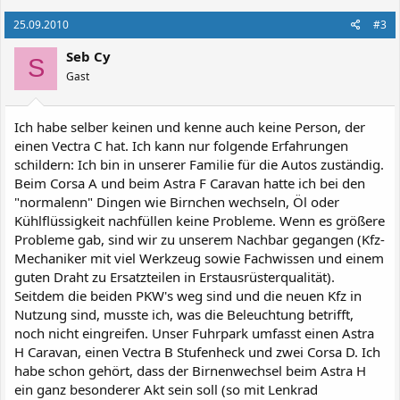
25.09.2010
#3
Seb Cy
S
Gast
Ich habe selber keinen und kenne auch keine Person, der
einen Vectra C hat. Ich kann nur folgende Erfahrungen
schildern: Ich bin in unserer Familie für die Autos zuständig.
Beim Corsa A und beim Astra F Caravan hatte ich bei den
"normalenn" Dingen wie Birnchen wechseln, Öl oder
Kühlflüssigkeit nachfüllen keine Probleme. Wenn es größere
Probleme gab, sind wir zu unserem Nachbar gegangen (Kfz-
Mechaniker mit viel Werkzeug sowie Fachwissen und einem
guten Draht zu Ersatzteilen in Erstausrüsterqualität).
Seitdem die beiden PKW's weg sind und die neuen Kfz in
Nutzung sind, musste ich, was die Beleuchtung betrifft,
noch nicht eingreifen. Unser Fuhrpark umfasst einen Astra
H Caravan, einen Vectra B Stufenheck und zwei Corsa D. Ich
habe schon gehört, dass der Birnenwechsel beim Astra H
ein ganz besonderer Akt sein soll (so mit Lenkrad