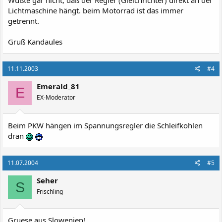
Lichtmaschine hängt. beim Motorrad ist das immer
getrennt.
Gruß Kandaules
11.11.2003
#4
Emerald_81
E
EX-Moderator
Beim PKW hängen im Spannungsregler die Schleifkohlen
dran
11.07.2004
#5
Seher
S
Frischling
Gruese aus Slowenien!