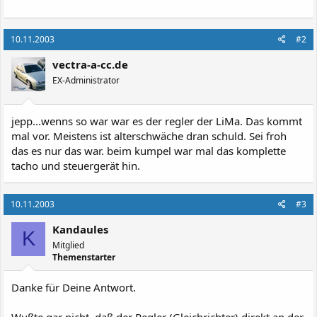
10.11.2003
#2
vectra-a-cc.de
EX-Administrator
jepp...wenns so war war es der regler der LiMa. Das kommt
mal vor. Meistens ist alterschwäche dran schuld. Sei froh
das es nur das war. beim kumpel war mal das komplette
tacho und steuergerät hin.
10.11.2003
#3
Kandaules
K
Mitglied
Themenstarter
Danke für Deine Antwort.
Wußte gar nicht, daß der Regler (Gleichrichter) direkt an der