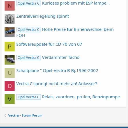
Kurioses problem mit ESP lampe...
Opel Vectra C
N
Zentralverriegelung spinnt
Hohe Preise für Birnenwechsel beim
Opel Vectra C
FOH
Softwareupdate für CD 70 von 07
P
Verdammter Tacho
Opel Vectra C
Schaltpläne " Opel-Vectra B Bj.1996-2002
U
Vectra C springt nicht mehr an! Anlasser?
D
Relais, zuordnen, prüfen, Benzinpumpe.
Opel Vectra C
V
Vectra - Strom Forum