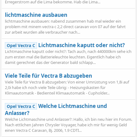
Erregerstrom auf die Lima bekomme. Hab die Lima...
lichtmaschine ausbauen
lichtmaschine ausbauen: nabend zusammen hab mal wieder ein
problem mit minem vectra c 2,2 direct caravan von 07 auf der fahrt
zur arbeit wurden alle verbraucher nach...
Lichtmaschine kaputt oder nicht?
Opel Vectra C
Lichtmaschine kaputt oder nicht?: Tach auch, nach 440000km sehe ich
zum ersten mal die Batterieleuchte leuchten. Eigentlich habe ich
damit gerechnet das der Generator bald schlapp...
Viele Teile für Vectra B abzugeben
Viele Teile für Vectra B abzugeben: Von einer Umrüstung von 1,8i auf
2,0i habe ich noch viele Teile übrig: - Heizungskasten für
Klimaautomatik - Bedienteil Klimaautomatik - Cupholder...
Welche Lichtmaschine und
Opel Vectra C
Anlasser?
Welche Lichtmaschine und Anlasser?: Hallo, ich bin neu hier im Forum.
Nach ettlichen Jahren Chrysler Voyager, habe ich mir für wenig Geld
einen Vectra C Caravan, Bj. 2006, 1.9 CDTI...