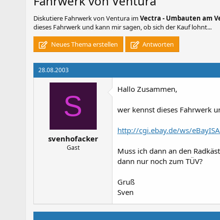
Fahrwerk von Ventura
Diskutiere
Fahrwerk von Ventura
im
Vectra - Umbauten am V
dieses Fahrwerk und kann mir sagen, ob sich der Kauf lohnt...
Neues Thema erstellen
Antworten
28.08.2003
Hallo Zusammen,
S
wer kennst dieses Fahrwerk un
http://cgi.ebay.de/ws/eBay
svenhofacker
Gast
Muss ich dann an den Radkäst
dann nur noch zum TÜV?
Gruß
Sven