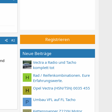
Registrieren
#2
Neue Beiträge
und
Vectra a Radio und Tacho
komplett tot
Rad / Reifenkombinationen. Eure
H
Erfahrungswerte.
Opel Vectra (HSN/TSN) 0035 455
H
Umbau VFL auf FL Tacho
P
Kettenspanner Z22YH Motor