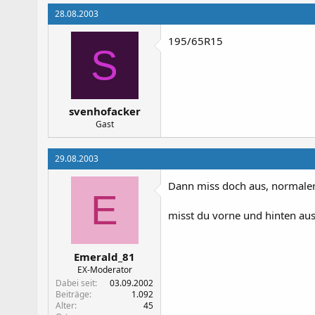
28.08.2003
195/65R15
S
svenhofacker
Gast
29.08.2003
Dann miss doch aus, normaler
E
misst du vorne und hinten aus,
Emerald_81
EX-Moderator
Dabei seit
03.09.2002
Beiträge
1.092
Alter
45