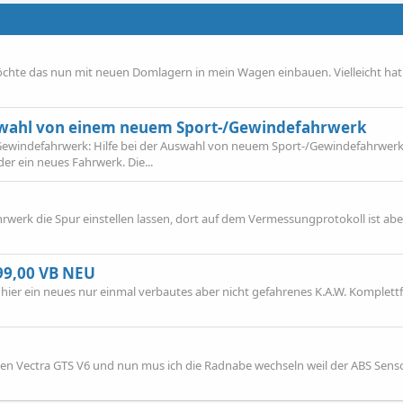
chte das nun mit neuen Domlagern in mein Wagen einbauen. Vielleicht ha
uswahl von einem neuem Sport-/Gewindefahrwerk
Gewindefahrwerk: Hilfe bei der Auswahl von neuem Sport-/Gewindefahrwer
r ein neues Fahrwerk. Die...
rwerk die Spur einstellen lassen, dort auf dem Vermessungprotokoll ist abe
499,00 VB NEU
e hier ein neues nur einmal verbautes aber nicht gefahrenes K.A.W. Komplet
einen Vectra GTS V6 und nun mus ich die Radnabe wechseln weil der ABS Sens