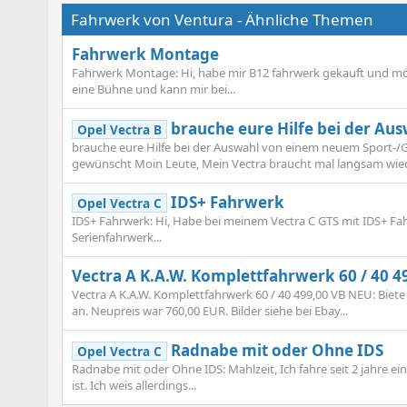
Fahrwerk von Ventura - Ähnliche Themen
Fahrwerk Montage
Fahrwerk Montage: Hi, habe mir B12 fahrwerk gekauft und mö
eine Bühne und kann mir bei...
brauche eure Hilfe bei der A
Opel Vectra B
brauche eure Hilfe bei der Auswahl von einem neuem Sport-/
gewünscht Moin Leute, Mein Vectra braucht mal langsam wiede
IDS+ Fahrwerk
Opel Vectra C
IDS+ Fahrwerk: Hi, Habe bei meinem Vectra C GTS mit IDS+ Fah
Serienfahrwerk...
Vectra A K.A.W. Komplettfahrwerk 60 / 40 
Vectra A K.A.W. Komplettfahrwerk 60 / 40 499,00 VB NEU: Biet
an. Neupreis war 760,00 EUR. Bilder siehe bei Ebay...
Radnabe mit oder Ohne IDS
Opel Vectra C
Radnabe mit oder Ohne IDS: Mahlzeit, Ich fahre seit 2 jahre 
ist. Ich weis allerdings...