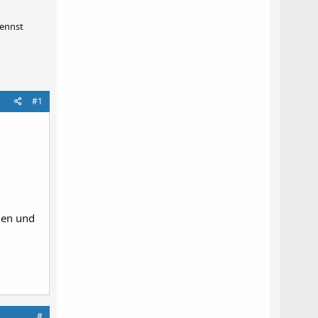
kennst
#1
uen und
#