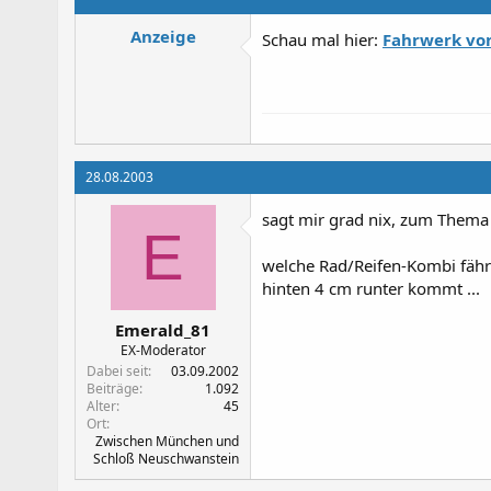
Anzeige
Schau mal hier:
Fahrwerk vo
28.08.2003
sagt mir grad nix, zum Thema
E
welche Rad/Reifen-Kombi fährs
hinten 4 cm runter kommt ...
Emerald_81
EX-Moderator
Dabei seit
03.09.2002
Beiträge
1.092
Alter
45
Ort
Zwischen München und
Schloß Neuschwanstein