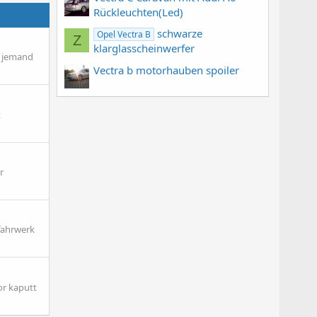
Rückleuchten(Led)
schwarze
Opel Vectra B
Z
klarglasscheinwerfer
t jemand
Vectra b motorhauben spoiler
k
r
tfahrwerk
or kaputt