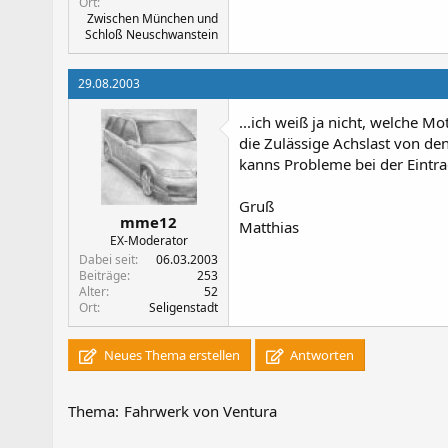
Ort
Zwischen München und
Schloß Neuschwanstein
29.08.2003
...ich weiß ja nicht, welche M
die Zulässige Achslast von den
kanns Probleme bei der Eintr
Gruß
mme12
Matthias
EX-Moderator
Dabei seit
06.03.2003
Beiträge
253
Alter
52
Ort
Seligenstadt
Neues Thema erstellen
Antworten
Thema:
Fahrwerk von Ventura