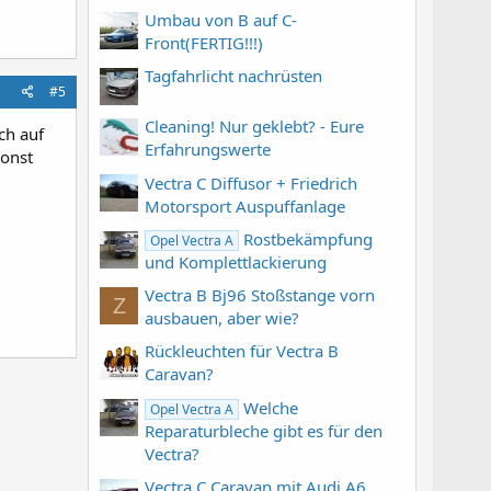
Umbau von B auf C-
Front(FERTIG!!!)
Tagfahrlicht nachrüsten
#5
Cleaning! Nur geklebt? - Eure
ch auf
Erfahrungswerte
sonst
Vectra C Diffusor + Friedrich
Motorsport Auspuffanlage
Rostbekämpfung
Opel Vectra A
und Komplettlackierung
Vectra B Bj96 Stoßstange vorn
Z
ausbauen, aber wie?
Rückleuchten für Vectra B
Caravan?
Welche
Opel Vectra A
Reparaturbleche gibt es für den
Vectra?
Vectra C Caravan mit Audi A6