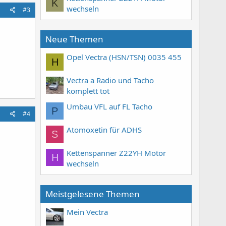
K
wechseln
#3
Neue Themen
Opel Vectra (HSN/TSN) 0035 455
H
Vectra a Radio und Tacho
komplett tot
Umbau VFL auf FL Tacho
P
#4
Atomoxetin für ADHS
S
Kettenspanner Z22YH Motor
H
wechseln
Meistgelesene Themen
Mein Vectra