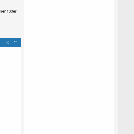
iner 100er
#1