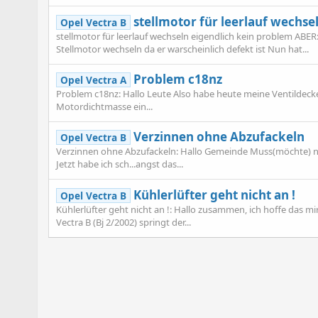
stellmotor für leerlauf wechse
Opel Vectra B
stellmotor für leerlauf wechseln eigendlich kein problem ABER
Stellmotor wechseln da er warscheinlich defekt ist Nun hat...
Problem c18nz
Opel Vectra A
Problem c18nz: Hallo Leute Also habe heute meine Ventildecke
Motordichtmasse ein...
Verzinnen ohne Abzufackeln
Opel Vectra B
Verzinnen ohne Abzufackeln: Hallo Gemeinde Muss(möchte) nac
Jetzt habe ich sch...angst das...
Kühlerlüfter geht nicht an !
Opel Vectra B
Kühlerlüfter geht nicht an !: Hallo zusammen, ich hoffe das m
Vectra B (Bj 2/2002) springt der...