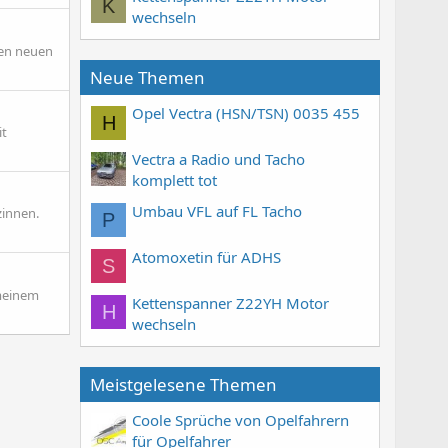
K
wechseln
nen neuen
Neue Themen
Opel Vectra (HSN/TSN) 0035 455
H
it
Vectra a Radio und Tacho
komplett tot
Umbau VFL auf FL Tacho
zinnen.
P
Atomoxetin für ADHS
S
 meinem
Kettenspanner Z22YH Motor
H
wechseln
Meistgelesene Themen
Coole Sprüche von Opelfahrern
für Opelfahrer