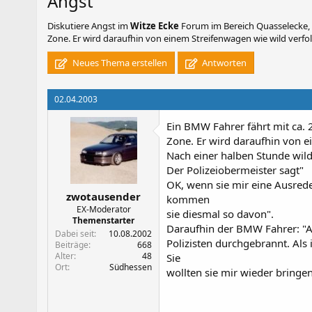
Angst
Diskutiere
Angst
im
Witze Ecke
Forum im Bereich Quasselecke, S
Zone. Er wird daraufhin von einem Streifenwagen wie wild verfolg
Neues Thema erstellen
Antworten
02.04.2003
Ein BMW Fahrer fährt mit ca. 
Zone. Er wird daraufhin von e
Nach einer halben Stunde wild
Der Polizeiobermeister sagt"
OK, wenn sie mir eine Ausrede 
zwotausender
kommen
EX-Moderator
sie diesmal so davon".
Themenstarter
Daraufhin der BMW Fahrer: "Al
Dabei seit
10.08.2002
Polizisten durchgebrannt. Als 
Beiträge
668
Alter
48
Sie
Ort
Südhessen
wollten sie mir wieder bringen.