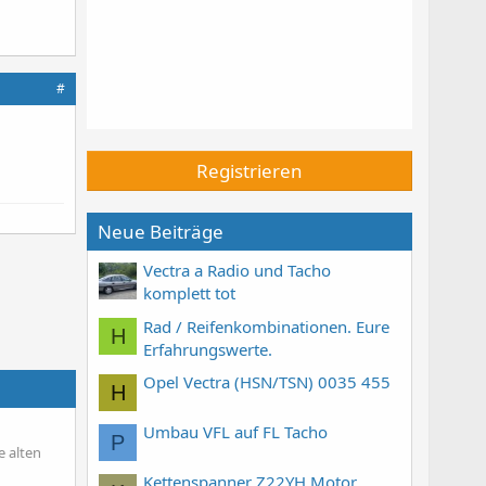
#
Registrieren
Neue Beiträge
Vectra a Radio und Tacho
komplett tot
Rad / Reifenkombinationen. Eure
H
Erfahrungswerte.
Opel Vectra (HSN/TSN) 0035 455
H
Umbau VFL auf FL Tacho
P
e alten
Kettenspanner Z22YH Motor