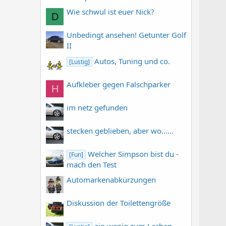
Wie schwul ist euer Nick?
D
Unbedingt ansehen! Getunter Golf
II
Autos, Tuning und co.
[Lustig]
Aufkleber gegen Falschparker
H
im netz gefunden
stecken geblieben, aber wo......
Welcher Simpson bist du -
[Fun]
mach den Test
Automarkenabkürzungen
Diskussion der Toilettengröße
ein wenig zum Lachen