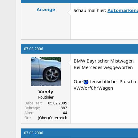
Anzeige
Schau mal hier:
Automarken
07.03.2006
BMW:Bayrischer Mistwagen
Bei Mercedes weggeworfen
Opel
ffensichtlicher Pfusch 
VW:VorführWagen
Vandy
Routinier
Dabei seit
05.02.2005
Beiträge
887
Alter
44
Ort
(Ober)Österreich
07.03.2006