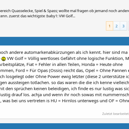
reich Quasselecke, Spiel & Spass; wollte mal fragen ob jemand noch ander
nn. zuerst das wichtigste :baby1: VW Golf...
1
2
3
noch andere automarkenabkürzungen als ich kennt. hier sind ma 
e
VW Golf = Völlig wertloses Gefährt ohne logische Funktion,
beitsplätze, Fiat = Fehler in allen Teilen, Honda = Heute ohne
men, Ford = Für Opas (Ossis) reicht das, Opel = Ohne Pannen 
ch losgelegt oder Ohne Power ewig letzter (diese 2 unterstütze i
igen aussteigen totlachen. so das waren die die ich kenne vielleic
it den sprüchen keinen beleidigen, ich finde es nur lustig was sic
lustig drauf los. achja und wenn ihr noch sowas mit nummernsch
, was bei uns vertreten is HU = Hirnlos unterwegs und OF = Ohn
Zuletzt bearbeitet