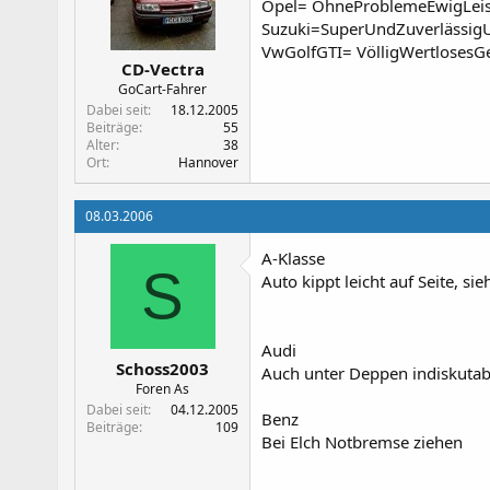
Opel= OhneProblemeEwigLei
Suzuki=SuperUndZuverlässig
VwGolfGTI= VölligWertlosesG
CD-Vectra
GoCart-Fahrer
Dabei seit
18.12.2005
Beiträge
55
Alter
38
Ort
Hannover
08.03.2006
A-Klasse
S
Auto kippt leicht auf Seite, sie
Audi
Schoss2003
Auch unter Deppen indiskutab
Foren As
Dabei seit
04.12.2005
Benz
Beiträge
109
Bei Elch Notbremse ziehen