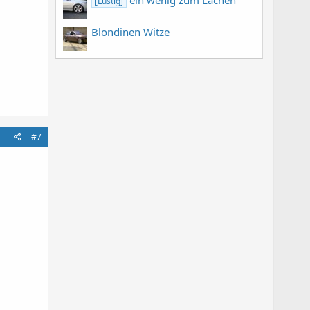
[Lustig]
Blondinen Witze
#7