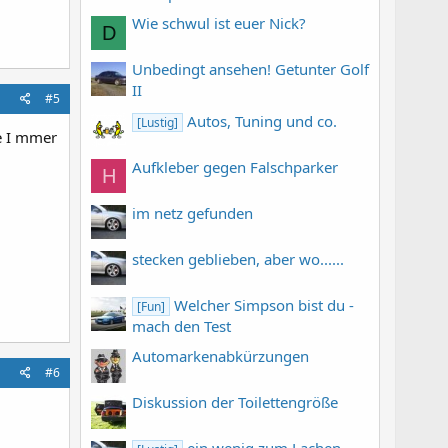
Wie schwul ist euer Nick?
D
Unbedingt ansehen! Getunter Golf
II
#5
Autos, Tuning und co.
[Lustig]
re I mmer
Aufkleber gegen Falschparker
H
im netz gefunden
stecken geblieben, aber wo......
Welcher Simpson bist du -
[Fun]
mach den Test
Automarkenabkürzungen
#6
Diskussion der Toilettengröße
ein wenig zum Lachen