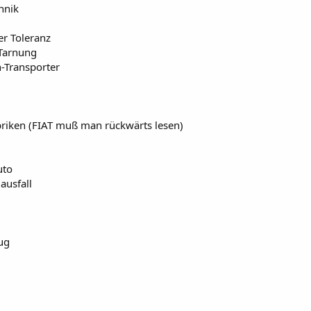
hnik
er Toleranz
 Tarnung
n-Transporter
briken (FIAT muß man rückwärts lesen)
uto
ausfall
ug