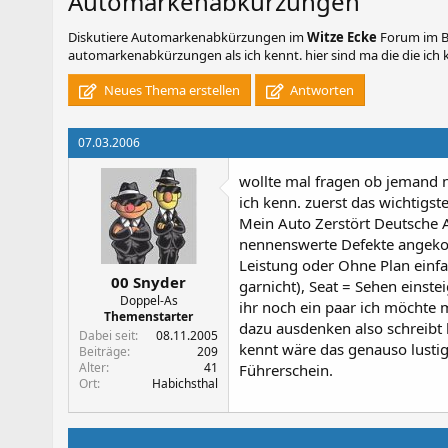
Automarkenabkürzungen
Diskutiere
Automarkenabkürzungen
im
Witze Ecke
Forum im Be
automarkenabkürzungen als ich kennt. hier sind ma die die ich ke
Neues Thema erstellen
Antworten
07.03.2006
wollte mal fragen ob jemand 
ich kenn. zuerst das wichtigst
Mein Auto Zerstört Deutsche Ar
nennenswerte Defekte angekom
Leistung oder Ohne Plan einfa
00 Snyder
garnicht), Seat = Sehen einste
Doppel-As
ihr noch ein paar ich möchte m
Themenstarter
dazu ausdenken also schreibt 
Dabei seit
08.11.2005
kennt wäre das genauso lustig
Beiträge
209
Alter
41
Führerschein.
Ort
Habichsthal