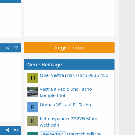
Registrieren
#2
Neue Beiträge
Opel Vectra (HSN/TSN) 0035 455
H
Vectra a Radio und Tacho
komplett tot
Umbau VFL auf FL Tacho
P
Kettenspanner Z22YH Motor
K
wechseln
#3
Unterschiedliche
Opel Vectra C