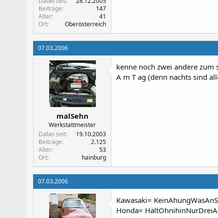
Dabei seit
28.12.2005
Beiträge
147
Alter
41
Ort
Oberösterreich
07.03.2006
kenne noch zwei andere zum st
A m T ag (denn nachts sind all
malSehn
Werkstattmeister
Dabei seit
19.10.2003
Beiträge
2.125
Alter
53
Ort
hainburg
07.03.2006
Kawasaki= KeinAhungWasAnSch
Honda= HältOhnihinNurDrei