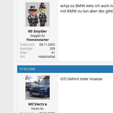
achja zu BMW weis ich auch n
mit BMW zu tun aber des gibts
00 Snyder
Doppel-As
Themenstarter
Dabei seit
08.11.2005
Beiträge
209
Alter
41
Ort
Habichsthal
07.03.2006
GTI Gehirn toter insasse
MCVectra
Foren As