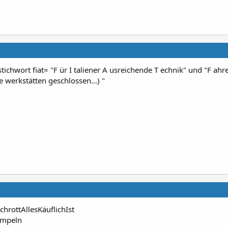
ichwort fiat= "F ür I taliener A usreichende T echnik" und "F ah
e werkstätten geschlossen...) "
rottAllesKäuflichIst
Ampeln