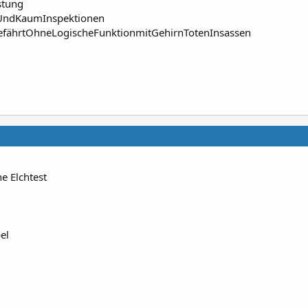
stung
UndKaumInspektionen
efährtOhneLogischeFunktionmitGehirnTotenInsassen
he Elchtest
el