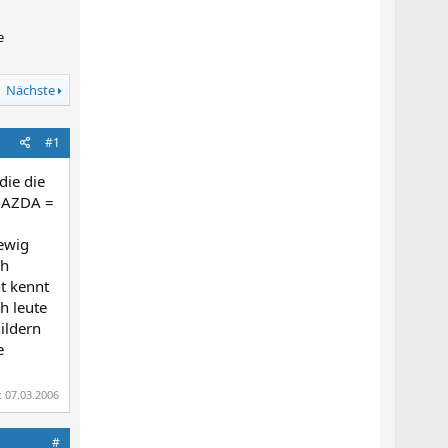
e
Nächste
#1
die die
 MAZDA =
ewig
ch
ht kennt
h leute
ildern
e
:
07.03.2006
#