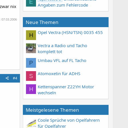
E
Angaben zum Fehlercode
zwar nix
:
07.03.2006
Neue Themen
Opel Vectra (HSN/TSN) 0035 455
H
Vectra a Radio und Tacho
komplett tot
Umbau VFL auf FL Tacho
P
Atomoxetin für ADHS
S
#4
Kettenspanner Z22YH Motor
H
wechseln
Meistgelesene Themen
Coole Sprüche von Opelfahrern
für Opelfahrer