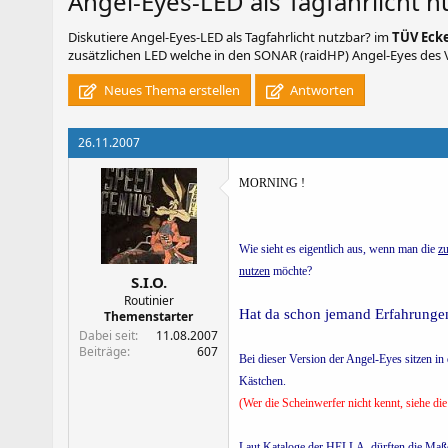
Angel-Eyes-LED als Tagfahrlicht n
Diskutiere
Angel-Eyes-LED als Tagfahrlicht nutzbar?
im
TÜV Eck
zusätzlichen LED welche in den SONAR (raidHP) Angel-Eyes des Ve
Neues Thema erstellen
Antworten
26.11.2007
MORNING !
Wie sieht es eigentlich aus, wenn man die
z
nutzen
möchte?
S.I.O.
Routinier
Hat da schon jemand Erfahrungen,
Themenstarter
Dabei seit
11.08.2007
Beiträge
607
Bei dieser Version der Angel-Eyes sitzen in
Kästchen.
(Wer die Scheinwerfer nicht kennt, siehe di
Laut Kataloge der HELLA, dürften die Maße 