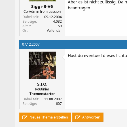
Aber es ist nicht zulässig. Da
Siggi-B-V6
beantragen.
Co-Admin from passion
Dabei seit
09.12.2004
Beiträge
4.032
Alter
59
Ort
Vallendar
07.12.2007
Hast du eventuell dieses licht
S.I.O.
Routinier
Themenstarter
Dabei seit
11.08.2007
Beiträge
607
Neues Thema erstellen
Antworten