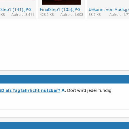
lStep1 (141).JPG
FinalStep1 (105).JPG
bekannt von Audi.j
 KB
Aufrufe: 3.411
428,5 KB
Aufrufe: 1.608
33,7 KB
Aufrufe: 1.7
ED als Tagfahrlicht nutzbar?
. Dort wird jeder fündig.