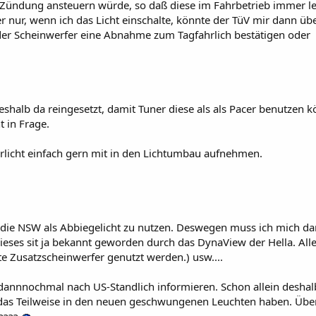
r Zündung ansteuern würde, so daß diese im Fahrbetrieb immer l
er nur, wenn ich das Licht einschalte, könnte der TüV mir dann übe
Scheinwerfer eine Abnahme zum Tagfahrlich bestätigen oder
eshalb da reingesetzt, damit Tuner diese als als Pacer benutzen 
 in Frage.
rlicht einfach gern mit in den Lichtumbau aufnehmen.
die NSW als Abbiegelicht zu nutzen. Deswegen muss ich mich d
eses sit ja bekannt geworden durch das DynaView der Hella. All
e Zusatzscheinwerfer genutzt werden.) usw....
 dannnochmal nach US-Standlich informieren. Schon allein deshalb
s Teilweise in den neuen geschwungenen Leuchten haben. Überal