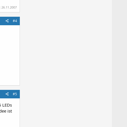
:
26.11.2007
#4
#5
 6 LEDs
ee ist