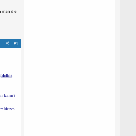
n man die
#1
fahrlicht
en kann?
em kleinen