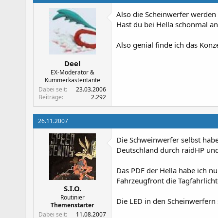
Also die Scheinwerfer werden 
Hast du bei Hella schonmal an
Also genial finde ich das Konze
Deel
EX-Moderator &
Kummerkastentante
Dabei seit
23.03.2006
Beiträge
2.292
26.11.2007
Die Schweinwerfer selbst haben
Deutschland durch raidHP und 
Das PDF der Hella habe ich n
Fahrzeugfront die Tagfahrlich
S.I.O.
Routinier
Die LED in den Scheinwerfern
Themenstarter
Dabei seit
11.08.2007