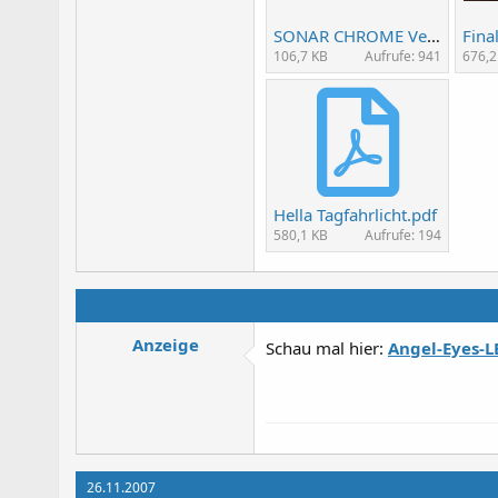
SONAR CHROME VecB.JPG
Fina
106,7 KB
Aufrufe: 941
676,2
Hella Tagfahrlicht.pdf
580,1 KB
Aufrufe: 194
Anzeige
Schau mal hier:
Angel-Eyes-L
26.11.2007