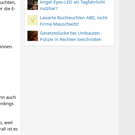
Angel-Eyes-LED als Tagfahrlicht
euchten,
nutzbar?
r die E-
Lasierte Rückleuchten ABE, nicht
V
Firma Mauschwitz!
Gesetzeslücke bei Umbauten -
Polizei in Rechten beschnitten
können.
ann auch
erdings
, weil
l ist es