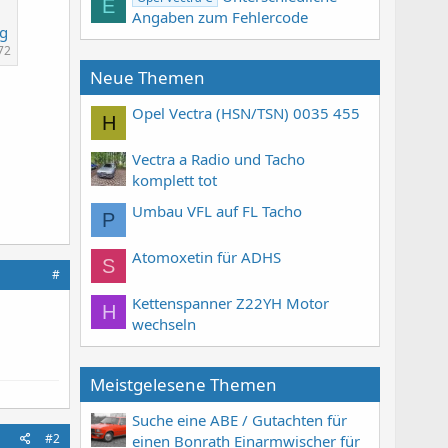
E
Angaben zum Fehlercode
pg
72
Neue Themen
Opel Vectra (HSN/TSN) 0035 455
H
Vectra a Radio und Tacho
komplett tot
Umbau VFL auf FL Tacho
P
Atomoxetin für ADHS
S
#
Kettenspanner Z22YH Motor
H
wechseln
Meistgelesene Themen
Suche eine ABE / Gutachten für
#2
einen Bonrath Einarmwischer für