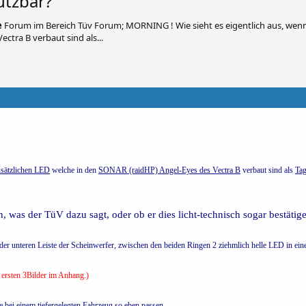
utzbar?
e
Forum im Bereich Tüv Forum; MORNING ! Wie sieht es eigentlich aus, wen
ctra B verbaut sind als...
usätzlichen LED
welche in den
SONAR (raidHP) Angel-Eyes des Vectra B
verbaut sind als
Tag
 was der TüV dazu sagt, oder ob er dies licht-technisch sogar bestätig
 der unteren Leiste der Scheinwerfer, zwischen den beiden Ringen 2 ziehmlich helle LED in ein
e ersten 3Bilder im Anhang.)
bei einem tiefergelegten Fahrzeug so eben passen.