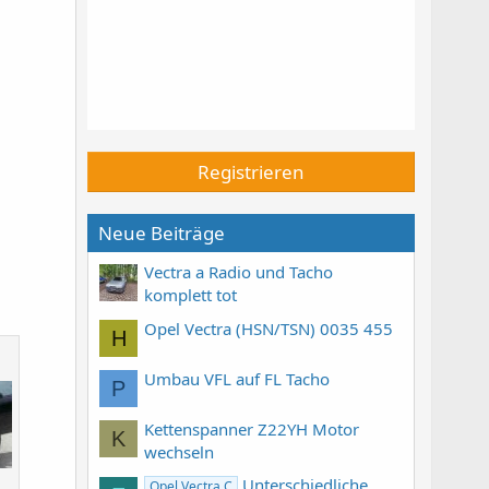
Registrieren
Neue Beiträge
Vectra a Radio und Tacho
komplett tot
Opel Vectra (HSN/TSN) 0035 455
H
Umbau VFL auf FL Tacho
P
Kettenspanner Z22YH Motor
K
wechseln
Unterschiedliche
Opel Vectra C