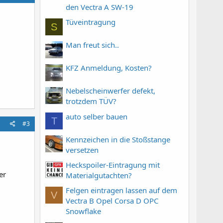
den Vectra A SW-19
Tüveintragung
S
Man freut sich..
KFZ Anmeldung, Kosten?
Nebelscheinwerfer defekt,
trotzdem TÜV?
auto selber bauen
T
#3
Kennzeichen in die Stoßstange
versetzen
Heckspoiler-Eintragung mit
er
Materialgutachten?
Felgen eintragen lassen auf dem
V
Vectra B Opel Corsa D OPC
Snowflake