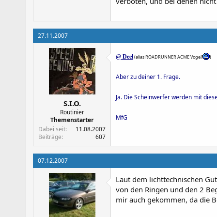
verboten, und bei denen nich
27.11.2007
@ Deel
(alias ROADRUNNER ACME Vogel!
)
Aber zu deiner 1. Frage.
Ja. Die Scheinwerfer werden mit diesen
S.I.O.
Routinier
MfG
Themenstarter
Dabei seit
11.08.2007
Beiträge
607
07.12.2007
Laut dem lichttechnischen Guta
von den Ringen und den 2 Beg
mir auch gekommen, da die Be