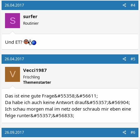
26.04.2017
#4
surfer
S
Routinier
Und ET?
26.04.2017
#5
Vecci1987
V
Frischling
Themenstarter
Das ist eine gute Frage&#55358;&#56611;
Da habe ich auch keine Antwort drauf&#55357;&#56904;
Ich schau morgen mal im netz oder schraub mir eben eine
felge runter&#55357;&#56833;
26.09.2017
#6