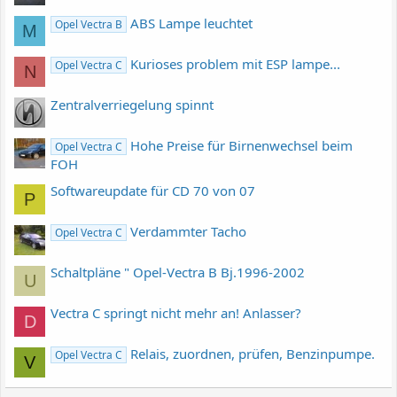
ABS Lampe leuchtet
Opel Vectra B
M
Kurioses problem mit ESP lampe...
Opel Vectra C
N
Zentralverriegelung spinnt
Hohe Preise für Birnenwechsel beim
Opel Vectra C
FOH
Softwareupdate für CD 70 von 07
P
Verdammter Tacho
Opel Vectra C
Schaltpläne " Opel-Vectra B Bj.1996-2002
U
Vectra C springt nicht mehr an! Anlasser?
D
Relais, zuordnen, prüfen, Benzinpumpe.
Opel Vectra C
V