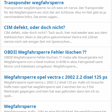
Transponder wegfahrsperre
Transponder wegfahrsperre: So ich weis ich nerve. Der Transponder
für die Wegfahrsperre wo sitzt der am Schlüsse. Also im Net gibt es ja
verschiedene Infos. Die einen sagen...
CIM defekt, oder doch nicht?
CIM defekt, oder doch nicht?: Tach auch, hier mal wieder was aus dem
Nähkästchen. Mein in die Jahre gekommener Vectra mit z20net
nervte mich seit einiger Zeit mit Spirenzchen...
OBDII Wegfahrsperre Fehler löschen ??
OBDII Wegfahrsperre Fehler löschen ??: Habe alle Steuergeräte incl
Wegfahrsperre von x16xel multtec in 8/98 in altes Fahrgestell samt
Motor und Kabelsatz umgebaut. Wegfahrsperre...
Wegfahrsperre opel vectra c 2002 2.2 disel 125 ps
Wegfahrsperre opel vectra c 2002 2.2 disel 125 ps: Hallo ich brauche
helfe mein opel hat wegfahrsperre seit 2 wochen bin zu 5 frei
Werkstatt gegangen und kein hat was gefunden dann bin ich zu
opel...
Wegfahrsperre
Wegfahrsperre: Hallo . Gibt es eine Möglichkeit die wegfahrsperre bei