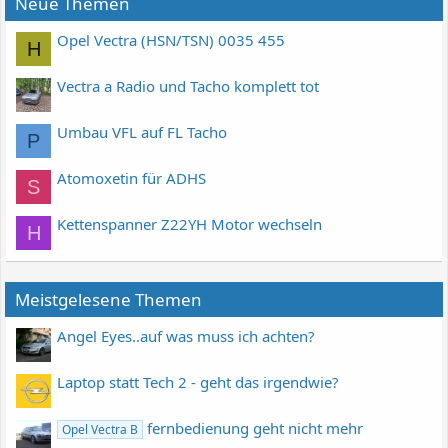
Neue Themen
Opel Vectra (HSN/TSN) 0035 455
H
Vectra a Radio und Tacho komplett tot
Umbau VFL auf FL Tacho
P
Atomoxetin für ADHS
S
Kettenspanner Z22YH Motor wechseln
H
Meistgelesene Themen
Angel Eyes..auf was muss ich achten?
Laptop statt Tech 2 - geht das irgendwie?
fernbedienung geht nicht mehr
Opel Vectra B