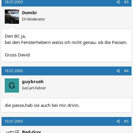
18.07.2003
#3
Dombi
EX-Moderator
Den BC ja,
bei den Fensterhebern weiss ich nicht genau. ob die Passen.
Gruss David
18.07.2003
#4
guybrush
G
GoCart-Fahrer
die passe,hab sie auch bei mir drinn.
19.07.2003
#5
Bad-Guy