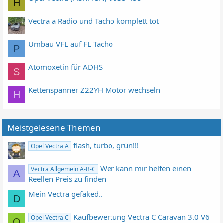
H
Vectra a Radio und Tacho komplett tot
Umbau VFL auf FL Tacho
P
Atomoxetin für ADHS
S
Kettenspanner Z22YH Motor wechseln
H
Meistgelesene Themen
flash, turbo, grün!!!
Opel Vectra A
Wer kann mir helfen einen
Vectra Allgemein A-B-C
A
Reellen Preis zu finden
Mein Vectra gefaked..
D
Kaufbewertung Vectra C Caravan 3.0 V6
Opel Vectra C
O