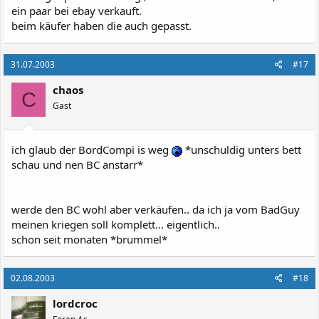
ein paar bei ebay verkauft.
beim käufer haben die auch gepasst.
31.07.2003
#17
chaos
C
Gast
ich glaub der BordCompi is weg
*unschuldig unters bett
schau und nen BC anstarr*
werde den BC wohl aber verkäufen.. da ich ja vom BadGuy
meinen kriegen soll komplett... eigentlich..
schon seit monaten *brummel*
02.08.2003
#18
lordcroc