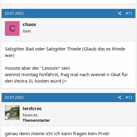
20.07.2003
#11
chaos
C
Gast
Salzgitter Bad oder Salzgitter Thiede (Glaub das es thiede
war)
müsste aber der "Lessum" sein
wennst montag hinfährst, frag mal nach wieviel n Gkat für
den Vectra 2L kosten würd (=
20.07.2003
#12
lordcroc
Foren As
Themenstarter
genau denn meine ich! ich kann fragen kein Prob!