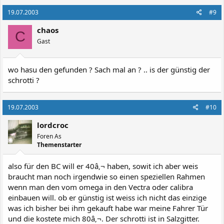
19.07.2003
#9
chaos
C
Gast
wo hasu den gefunden ? Sach mal an ? .. is der günstig der
schrotti ?
19.07.2003
#10
lordcroc
Foren As
Themenstarter
also für den BC will er 40â‚¬ haben, sowit ich aber weis
braucht man noch irgendwie so einen speziellen Rahmen
wenn man den vom omega in den Vectra oder calibra
einbauen will. ob er günstig ist weiss ich nicht das einzige
was ich bisher bei ihm gekauft habe war meine Fahrer Tür
und die kostete mich 80â‚¬. Der schrotti ist in Salzgitter.