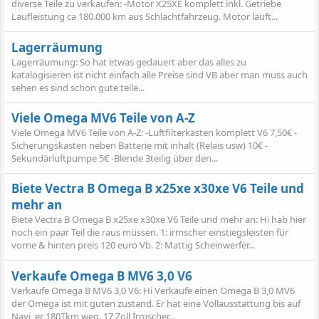
diverse Teile zu verkaufen: -Motor X25XE komplett inkl. Getriebe
Laufleistung ca 180.000 km aus Schlachtfahrzeug. Motor läuft...
Lagerräumung
Lagerräumung: So hat etwas gedauert aber das alles zu
katalogisieren ist nicht einfach alle Preise sind VB aber man muss auch
sehen es sind schon gute teile...
Viele Omega MV6 Teile von A-Z
Viele Omega MV6 Teile von A-Z: -Luftfilterkasten komplett V6 7,50€ -
Sicherungskasten neben Batterie mit inhalt (Relais usw) 10€ -
Sekundärluftpumpe 5€ -Blende 3teilig über den...
Biete Vectra B Omega B x25xe x30xe V6 Teile und
mehr an
Biete Vectra B Omega B x25xe x30xe V6 Teile und mehr an: Hi hab hier
noch ein paar Teil die raus müssen. 1: irmscher einstiegsleisten für
vorne & hinten preis 120 euro Vb. 2: Mattig Scheinwerfer...
Verkaufe Omega B MV6 3,0 V6
Verkaufe Omega B MV6 3,0 V6: Hi Verkaufe einen Omega B 3,0 MV6
der Omega ist mit guten zustand. Er hat eine Vollausstattung bis auf
Navi, er 180Tkm weg. 17 Zoll Irmscher...