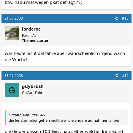
btw. hadu mal wegen gkat gefragt ? (:
21.07.2003
#15
lordcroc
Foren As
Themenstarter
war heute nicht da! fahre aber wahrscheinlich irgend wann
die Woche!
31.07.2003
#16
guybrush
G
GoCart-Fahrer
Original von Bad-Guy
die fensterheber gehen nicht weil die andere aufnahmen ahben
die dinger passen 100 %ig , hab selber welche drinne,und