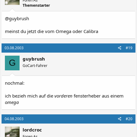
Foren As
Themenstarter
@guybrush
meinst du jetzt die vom Omega oder Calibra
03.08.2003
#19
guybrush
G
GoCart-Fahrer
nochmal:
ich bezieh mich auf die
vorderen
fensterheber aus einem
omega
04.08.2003
#20
lordcroc
Foren As