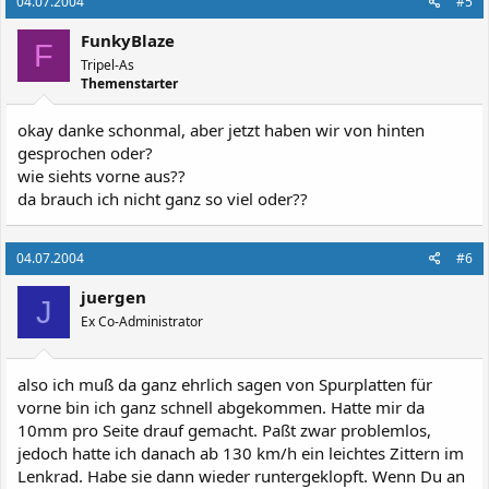
04.07.2004
#5
FunkyBlaze
F
Tripel-As
Themenstarter
okay danke schonmal, aber jetzt haben wir von hinten
gesprochen oder?
wie siehts vorne aus??
da brauch ich nicht ganz so viel oder??
04.07.2004
#6
juergen
J
Ex Co-Administrator
also ich muß da ganz ehrlich sagen von Spurplatten für
vorne bin ich ganz schnell abgekommen. Hatte mir da
10mm pro Seite drauf gemacht. Paßt zwar problemlos,
jedoch hatte ich danach ab 130 km/h ein leichtes Zittern im
Lenkrad. Habe sie dann wieder runtergeklopft. Wenn Du an