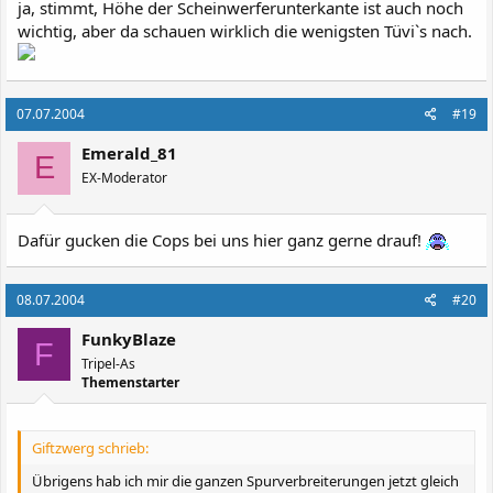
ja, stimmt, Höhe der Scheinwerferunterkante ist auch noch
wichtig, aber da schauen wirklich die wenigsten Tüvi`s nach.
07.07.2004
#19
Emerald_81
E
EX-Moderator
Dafür gucken die Cops bei uns hier ganz gerne drauf!
08.07.2004
#20
FunkyBlaze
F
Tripel-As
Themenstarter
Giftzwerg schrieb:
Übrigens hab ich mir die ganzen Spurverbreiterungen jetzt gleich