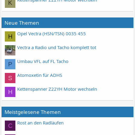
K
Neue Themen
Opel Vectra (HSN/TSN) 0035 455
H
Vectra a Radio und Tacho komplett tot
Umbau VFL auf FL Tacho
P
Atomoxetin für ADHS
S
Kettenspanner Z22YH Motor wechseln
H
Meistgelesene Themen
Rost an den Radläufen
C