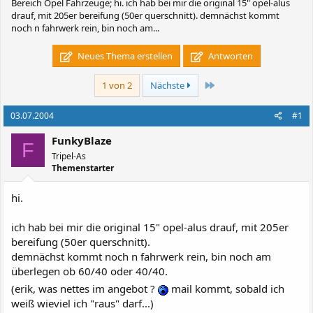
Bereich Opel Fahrzeuge; hi. ich hab bei mir die original 15" opel-alus
drauf, mit 205er bereifung (50er querschnitt). demnächst kommt
noch n fahrwerk rein, bin noch am...
Neues Thema erstellen
Antworten
Letzte
1 von 2
Nächste
03.07.2004
#1
FunkyBlaze
F
Tripel-As
Themenstarter
hi.
ich hab bei mir die original 15" opel-alus drauf, mit 205er
bereifung (50er querschnitt).
demnächst kommt noch n fahrwerk rein, bin noch am
überlegen ob 60/40 oder 40/40.
(erik, was nettes im angebot ?
mail kommt, sobald ich
weiß wieviel ich "raus" darf...)