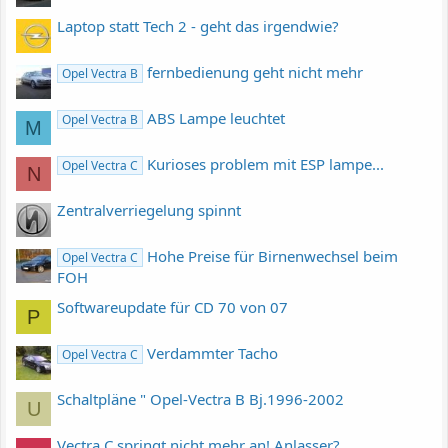
Laptop statt Tech 2 - geht das irgendwie?
fernbedienung geht nicht mehr
Opel Vectra B
ABS Lampe leuchtet
Opel Vectra B
M
Kurioses problem mit ESP lampe...
Opel Vectra C
N
Zentralverriegelung spinnt
Hohe Preise für Birnenwechsel beim
Opel Vectra C
FOH
Softwareupdate für CD 70 von 07
P
Verdammter Tacho
Opel Vectra C
Schaltpläne " Opel-Vectra B Bj.1996-2002
U
Vectra C springt nicht mehr an! Anlasser?