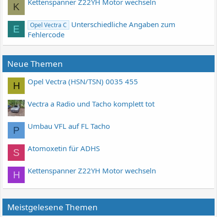
Kettenspanner Z22YH Motor wechseln
K
Unterschiedliche Angaben zum
Opel Vectra C
E
Fehlercode
Neue Themen
Opel Vectra (HSN/TSN) 0035 455
H
Vectra a Radio und Tacho komplett tot
Umbau VFL auf FL Tacho
P
Atomoxetin für ADHS
S
Kettenspanner Z22YH Motor wechseln
H
Meistgelesene Themen