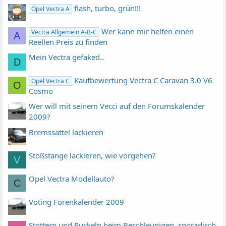
flash, turbo, grün!!!
Opel Vectra A
Wer kann mir helfen einen
Vectra Allgemein A-B-C
A
Reellen Preis zu finden
Mein Vectra gefaked..
D
Kaufbewertung Vectra C Caravan 3.0 V6
Opel Vectra C
O
Cosmo
Wer will mit seinem Vecci auf den Forumskalender
2009?
Bremssattel lackieren
Stoßstange lackieren, wie vorgehen?
V
Opel Vectra Modellauto?
C
Voting Forenkalender 2009
Stottern und Ruckeln beim Beschleunigen, sporadisch