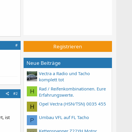
#
Registrieren
Neue Beiträge
Vectra a Radio und Tacho
komplett tot
Rad / Reifenkombinationen. Eure
H
#2
Erfahrungswerte.
Opel Vectra (HSN/TSN) 0035 455
H
Umbau VFL auf FL Tacho
, ist
P
Kettenspanner Z22YH Motor