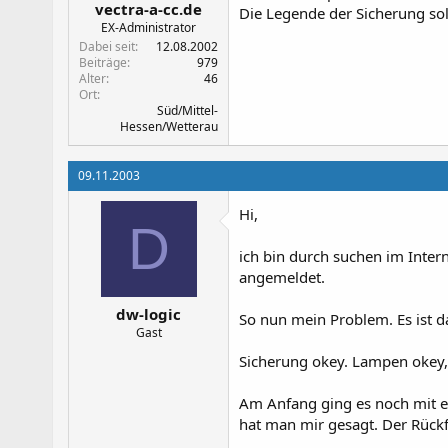
vectra-a-cc.de
Die Legende der Sicherung sol
EX-Administrator
Dabei seit
12.08.2002
Beiträge
979
Alter
46
Ort
Süd/Mittel-
Hessen/Wetterau
09.11.2003
Hi,
D
ich bin durch suchen im Inte
angemeldet.
dw-logic
So nun mein Problem. Es ist da
Gast
Sicherung okey. Lampen okey, 
Am Anfang ging es noch mit et
hat man mir gesagt. Der Rück