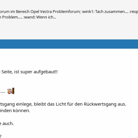
orum im Bereich Opel Vectra Problemforum; :wink1: Tach zusammen.... :resp
 Problem..... :wand: Wenn ich...
Seite, ist super aufgebaut!!
...
sgang einlege, bleibt das Licht für den Rückwertsgang aus.
 finden können.
e auch.
?