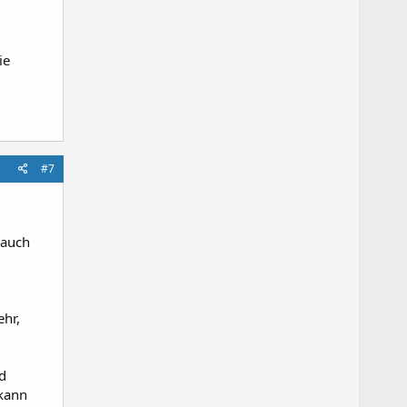
ie
#7
 auch
ehr,
d
 kann