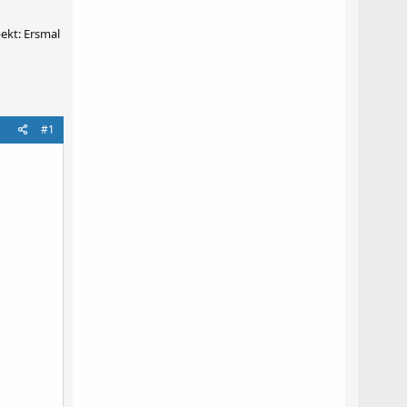
ekt: Ersmal
#1