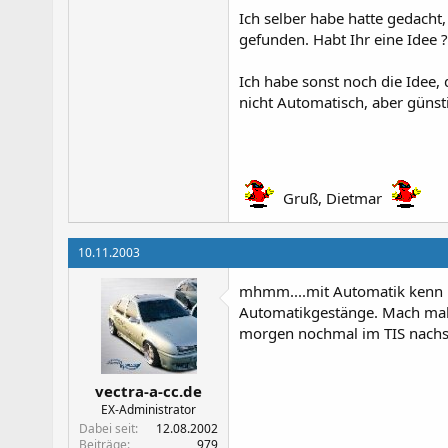
Ich selber habe hatte gedacht
gefunden. Habt Ihr eine Idee ?
Ich habe sonst noch die Idee,
nicht Automatisch, aber günsti
Gruß, Dietmar
10.11.2003
mhmm....mit Automatik kenn ic
Automatikgestänge. Mach mal d
morgen nochmal im TIS nach
vectra-a-cc.de
EX-Administrator
Dabei seit
12.08.2002
Beiträge
979