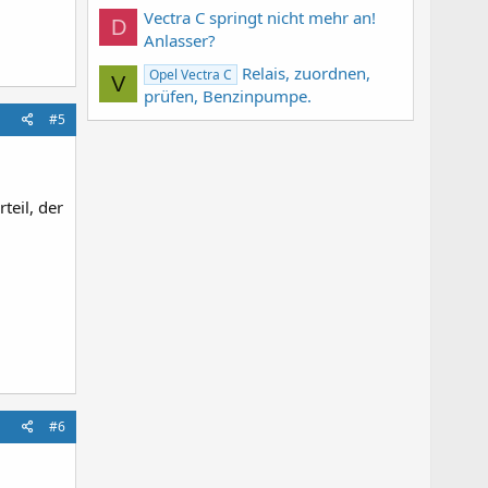
Vectra C springt nicht mehr an!
D
Anlasser?
Relais, zuordnen,
Opel Vectra C
V
prüfen, Benzinpumpe.
#5
teil, der
#6