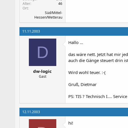
Alter
46
Ort
Süd/Mittel-
Hessen/Wetterau
11.11.2003
Hallo ...
D
das wäre nett. Jetzt hat mir j
auch die Gänge steuert drin ist
dw-logic
Wird wohl teuer. :-(
Gast
Gruß, Dietmar
PS: TIS ? Technisch I.... Service
12.11.2003
hi!