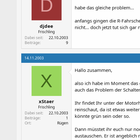
D
habe das gleiche problem...
anfangs gingen die R-Fahrschei
djdee
nicht... doch jetzt tut sich gar 
Frischling
Dabei seit
22.10.2003
Beiträge
9
14.11.2003
Hallo zusammen,
X
also ich habe im Moment das g
auch das Problem der Schalter 
xStaer
Ihr findet Ihr unter der Moto
Frischling
reinschaut, da ist etwas weit
Dabei seit
22.10.2003
könnte grün sein oder so.
Beiträge
1
Ort
Rügen
Dann müsstet ihr euch nur no
austauschen. Er ist angeblich