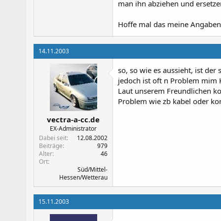
man ihn abziehen und ersetze
Hoffe mal das meine Angaben s
14.11.2003
so, so wie es aussieht, ist der
jedoch ist oft n Problem mim 
Laut unserem Freundlichen ko
Problem wie zb kabel oder ko
vectra-a-cc.de
EX-Administrator
Dabei seit
12.08.2002
Beiträge
979
Alter
46
Ort
Süd/Mittel-
Hessen/Wetterau
15.11.2003