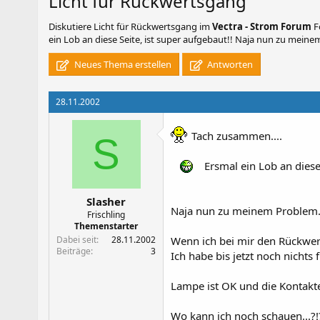
Licht für Rückwertsgang
Diskutiere
Licht für Rückwertsgang
im
Vectra - Strom Forum
F
ein Lob an diese Seite, ist super aufgebaut!! Naja nun zu meinem
Neues Thema erstellen
Antworten
28.11.2002
Tach zusammen....
S
Ersmal ein Lob an diese 
Slasher
Naja nun zu meinem Problem..
Frischling
Themenstarter
Dabei seit
28.11.2002
Wenn ich bei mir den Rückwert
Beiträge
3
Ich habe bis jetzt noch nichts
Lampe ist OK und die Kontakt
Wo kann ich noch schauen...?!