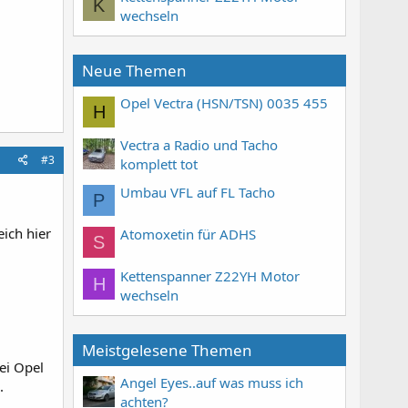
K
wechseln
Neue Themen
Opel Vectra (HSN/TSN) 0035 455
H
Vectra a Radio und Tacho
#3
komplett tot
Umbau VFL auf FL Tacho
P
ich hier
Atomoxetin für ADHS
S
Kettenspanner Z22YH Motor
H
wechseln
Meistgelesene Themen
ei Opel
Angel Eyes..auf was muss ich
.
achten?