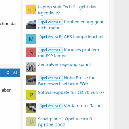
Laptop statt Tech 2 - geht das
irgendwie?
fernbedienung geht
Opel Vectra B
schön da
nicht mehr
ABS Lampe leuchtet
Opel Vectra B
M
Kurioses problem
Opel Vectra C
N
mit ESP lampe...
Zentralverriegelung spinnt
#4
Hohe Preise für
Opel Vectra C
Birnenwechsel beim FOH
m
d aber
Softwareupdate für CD 70 von 07
P
Verdammter Tacho
Opel Vectra C
Schaltpläne " Opel-Vectra B
U
Bj.1996-2002