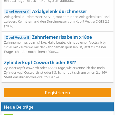
ein paar Tagen druck im Kühlsystem aufbaut...
Axialgelenk durchmesser
Opel Vectra C
Axialgelenk durchmesser: Servus, möcht mir nen Axialgelenkschlüssel
zulegen. Kennt jemand den Durchmesser vom Kopf? Vectra C GTS 2.2
(2002)
Zahnriemenriss beim x18xe
Opel Vectra B
Zahnriemenriss beim x18xe: Hallo Leute, ich habe einen Vectra b bj
12.98 mit x18xe wo mir der Zahnriemen gerissen ist, jetzt zu meiner
Frage, ich habe noch einen x20xev...
Zylinderkopf Cosworth oder KS??
Zylinderkopf Cosworth oder KS??: Frage, wie erkenne ich das mein
Zylinderkopf Cosworth ist oder KS. Es handelt sich um einen 2.o 16V
Steht das ihrgendwie drauf?? Danke
Registrieren
Neue Beiträge