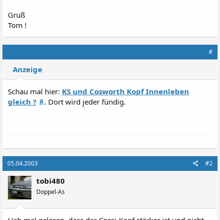
Gruß
Tom !
#
Anzeige
Schau mal hier:
KS und Cosworth Kopf Innenleben
gleich ?
. Dort wird jeder fündig.
05.04.2003
#2
tobi480
Doppel-As
Hab mal gelesen, dass der Cossi-Kopf stärker ist und nicht