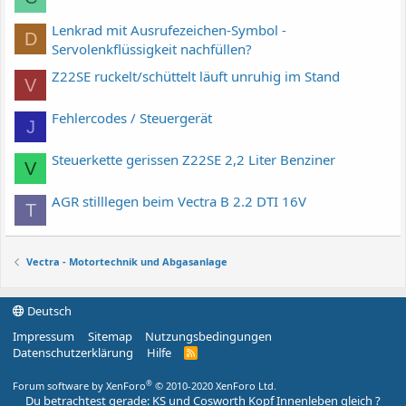
Lenkrad mit Ausrufezeichen-Symbol -
D
Servolenkflüssigkeit nachfüllen?
Z22SE ruckelt/schüttelt läuft unruhig im Stand
V
Fehlercodes / Steuergerät
J
Steuerkette gerissen Z22SE 2,2 Liter Benziner
V
AGR stilllegen beim Vectra B 2.2 DTI 16V
T
Vectra - Motortechnik und Abgasanlage
Deutsch
Impressum
Sitemap
Nutzungsbedingungen
Datenschutzerklärung
Hilfe
R
S
S
®
Forum software by XenForo
© 2010-2020 XenForo Ltd.
Du betrachtest gerade: KS und Cosworth Kopf Innenleben gleich ?