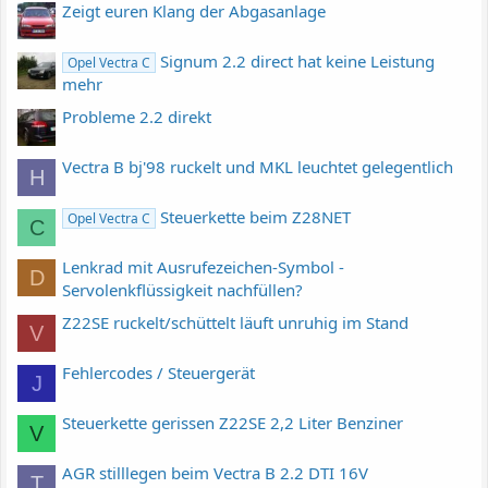
Zeigt euren Klang der Abgasanlage
Signum 2.2 direct hat keine Leistung
Opel Vectra C
mehr
Probleme 2.2 direkt
Vectra B bj'98 ruckelt und MKL leuchtet gelegentlich
H
Steuerkette beim Z28NET
Opel Vectra C
C
Lenkrad mit Ausrufezeichen-Symbol -
D
Servolenkflüssigkeit nachfüllen?
Z22SE ruckelt/schüttelt läuft unruhig im Stand
V
Fehlercodes / Steuergerät
J
Steuerkette gerissen Z22SE 2,2 Liter Benziner
V
AGR stilllegen beim Vectra B 2.2 DTI 16V
T