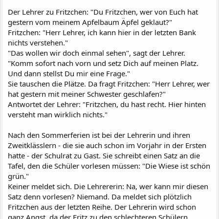
Der Lehrer zu Fritzchen: "Du Fritzchen, wer von Euch hat
gestern vom meinem Apfelbaum Äpfel geklaut?"
Fritzchen: "Herr Lehrer, ich kann hier in der letzten Bank
nichts verstehen."
"Das wollen wir doch einmal sehen", sagt der Lehrer.
"Komm sofort nach vorn und setz Dich auf meinen Platz.
Und dann stellst Du mir eine Frage."
Sie tauschen die Plätze. Da fragt Fritzchen: "Herr Lehrer, wer
hat gestern mit meiner Schwester geschlafen?"
Antwortet der Lehrer: "Fritzchen, du hast recht. Hier hinten
versteht man wirklich nichts."
Nach den Sommerferien ist bei der Lehrerin und ihren
Zweitklässlern - die sie auch schon im Vorjahr in der Ersten
hatte - der Schulrat zu Gast. Sie schreibt einen Satz an die
Tafel, den die Schüler vorlesen müssen: "Die Wiese ist schön
grün."
Keiner meldet sich. Die Lehrererin: Na, wer kann mir diesen
Satz denn vorlesen? Niemand. Da meldet sich plötzlich
Fritzchen aus der letzten Reihe. Der Lehrerin wird schon
ganz Angst, da der Fritz zu den schlechteren Schülern