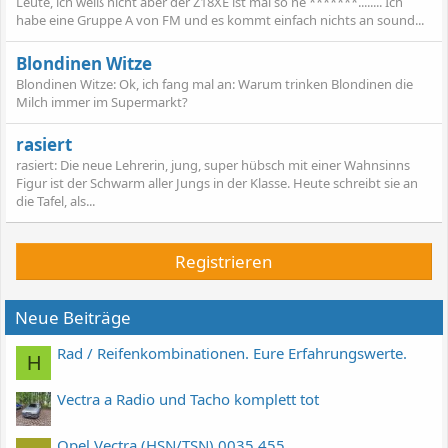
Leute, ich weiß nicht aber der Z18XE ist mal so ne *******........ Ich
habe eine Gruppe A von FM und es kommt einfach nichts an sound...
Blondinen Witze
Blondinen Witze: Ok, ich fang mal an: Warum trinken Blondinen die
Milch immer im Supermarkt?
rasiert
rasiert: Die neue Lehrerin, jung, super hübsch mit einer Wahnsinns
Figur ist der Schwarm aller Jungs in der Klasse. Heute schreibt sie an
die Tafel, als...
Registrieren
Neue Beiträge
Rad / Reifenkombinationen. Eure Erfahrungswerte.
H
Vectra a Radio und Tacho komplett tot
Opel Vectra (HSN/TSN) 0035 455