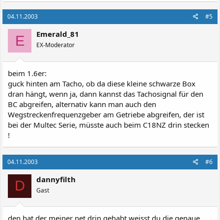
04.11.2003
#5
Emerald_81
E
EX-Moderator
beim 1.6er:
guck hinten am Tacho, ob da diese kleine schwarze Box
dran hängt, wenn ja, dann kannst das Tachosignal für den
BC abgreifen, alternativ kann man auch den
Wegstreckenfrequenzgeber am Getriebe abgreifen, der ist
bei der Multec Serie, müsste auch beim C18NZ drin stecken
!
04.11.2003
#6
dannyfilth
D
Gast
den hat der meiner net drin gehabt,weisst du die genaue