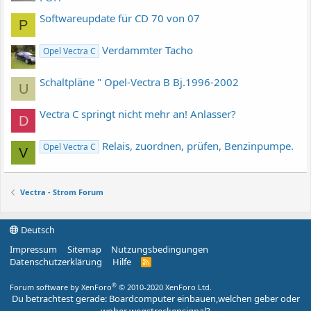
Softwareupdate für CD 70 von 07
P
Verdammter Tacho
Opel Vectra C
Schaltpläne " Opel-Vectra B Bj.1996-2002
U
Vectra C springt nicht mehr an! Anlasser?
D
Relais, zuordnen, prüfen, Benzinpumpe.
Opel Vectra C
V
Vectra - Strom Forum
Deutsch
Impressum
Sitemap
Nutzungsbedingungen
Datenschutzerklärung
Hilfe
R
S
S
®
Forum software by XenForo
© 2010-2020 XenForo Ltd.
Du betrachtest gerade: Boardcomputer einbauen,welchen geber oder