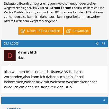
Diskutiere
Boardcomputer einbauen,welchen geber oder woher
wegstreckensignal?
im
Vectra - Strom Forum
Forum im Bereich Opel
Vectra Problemforum; also,will nen BC quasi nachrüsten,ABS ist keins
vorhanden,also kann ich daher auch kein signal bekommen,woher
bzw mit welchem wegstreckengeber...
Neues Thema erstellen
Antworten
03.11.2003
#1
dannyfilth
D
Gast
also,will nen BC quasi nachrüsten,ABS ist keins
vorhanden,also kann ich daher auch kein signal
bekommen,woher bzw mit welchem wegstreckengeber
krieg ich ein genaues signal für den BC??
#
Anzeige