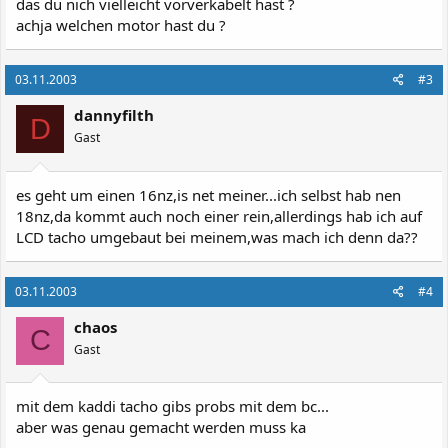
das du nich vielleicht vorverkabelt hast ?
achja welchen motor hast du ?
03.11.2003
#3
dannyfilth
D
Gast
es geht um einen 16nz,is net meiner...ich selbst hab nen
18nz,da kommt auch noch einer rein,allerdings hab ich auf
LCD tacho umgebaut bei meinem,was mach ich denn da??
03.11.2003
#4
chaos
C
Gast
mit dem kaddi tacho gibs probs mit dem bc...
aber was genau gemacht werden muss ka