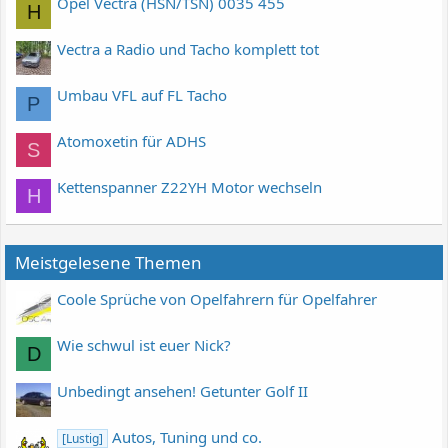
Opel Vectra (HSN/TSN) 0035 455
H
Vectra a Radio und Tacho komplett tot
Umbau VFL auf FL Tacho
P
Atomoxetin für ADHS
S
Kettenspanner Z22YH Motor wechseln
H
Meistgelesene Themen
Coole Sprüche von Opelfahrern für Opelfahrer
Wie schwul ist euer Nick?
D
Unbedingt ansehen! Getunter Golf II
Autos, Tuning und co.
[Lustig]