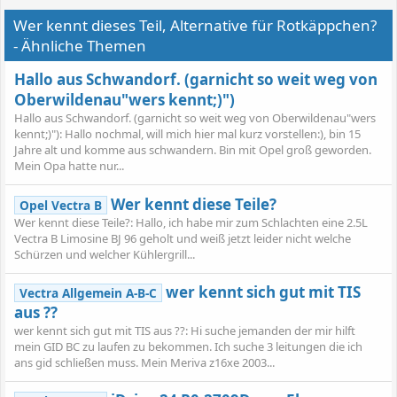
Wer kennt dieses Teil, Alternative für Rotkäppchen?
- Ähnliche Themen
Hallo aus Schwandorf. (garnicht so weit weg von
Oberwildenau"wers kennt;)")
Hallo aus Schwandorf. (garnicht so weit weg von Oberwildenau"wers
kennt;)"): Hallo nochmal, will mich hier mal kurz vorstellen:), bin 15
Jahre alt und komme aus schwandern. Bin mit Opel groß geworden.
Mein Opa hatte nur...
Wer kennt diese Teile?
Opel Vectra B
Wer kennt diese Teile?: Hallo, ich habe mir zum Schlachten eine 2.5L
Vectra B Limosine BJ 96 geholt und weiß jetzt leider nicht welche
Schürzen und welcher Kühlergrill...
wer kennt sich gut mit TIS
Vectra Allgemein A-B-C
aus ??
wer kennt sich gut mit TIS aus ??: Hi suche jemanden der mir hilft
mein GID BC zu laufen zu bekommen. Ich suche 3 leitungen die ich
ans gid schließen muss. Mein Meriva z16xe 2003...