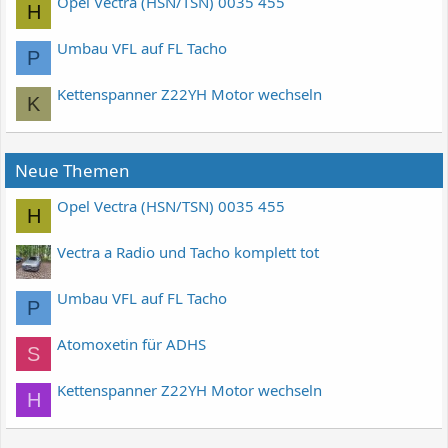
Opel Vectra (HSN/TSN) 0035 455
H
Umbau VFL auf FL Tacho
P
Kettenspanner Z22YH Motor wechseln
K
Neue Themen
Opel Vectra (HSN/TSN) 0035 455
H
Vectra a Radio und Tacho komplett tot
Umbau VFL auf FL Tacho
P
Atomoxetin für ADHS
S
Kettenspanner Z22YH Motor wechseln
H