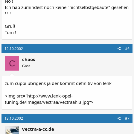
Nö !
Ich hab zumindest noch keine "nichtselbstgebaute" gesehen
! ! !
Gruß
Tom !
12.10.2002
#6
chaos
C
Gast
zum cuppi übrigens ja der kommt definitiv von lenk
<img src="http://www.lenk-opel-
tuning.de/images/vectraa/vectraahi3.jpg">
13.10.2002
#7
vectra-a-cc.de