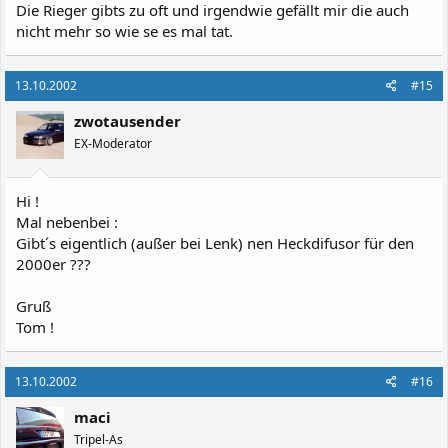
Die Rieger gibts zu oft und irgendwie gefällt mir die auch
nicht mehr so wie se es mal tat.
13.10.2002
#15
zwotausender
EX-Moderator
Hi !
Mal nebenbei :
Gibt´s eigentlich (außer bei Lenk) nen Heckdifusor für den
2000er ???
Gruß
Tom !
13.10.2002
#16
maci
Tripel-As