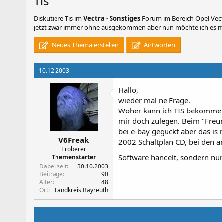
Tis
Diskutiere
Tis
im
Vectra - Sonstiges
Forum im Bereich Opel Vect
jetzt zwar immer ohne ausgekommen aber nun möchte ich es mir
Neues Thema erstellen
Antworten
10.12.2003
Hallo,
wieder mal ne Frage.
Woher kann ich TIS bekommen
mir doch zulegen. Beim "Freu
bei e-bay geguckt aber das is
V6Freak
2002 Schaltplan CD, bei den a
Eroberer
Software handelt, sondern nu
Themenstarter
Dabei seit
30.10.2003
Beiträge
90
Alter
48
Ort
Landkreis Bayreuth