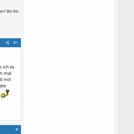
n? Bin bis
#1
 ich es
on mal
00 mit
die
n
#