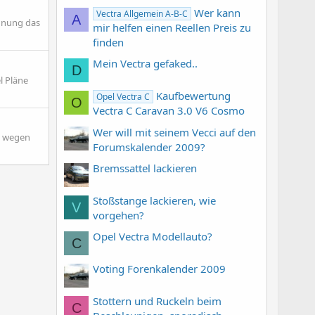
Wer kann
Vectra Allgemein A-B-C
A
Ahnung das
mir helfen einen Reellen Preis zu
finden
Mein Vectra gefaked..
D
l Pläne
Kaufbewertung
Opel Vectra C
O
Vectra C Caravan 3.0 V6 Cosmo
Wer will mit seinem Vecci auf den
, wegen
Forumskalender 2009?
Bremssattel lackieren
Stoßstange lackieren, wie
V
vorgehen?
Opel Vectra Modellauto?
C
Voting Forenkalender 2009
Stottern und Ruckeln beim
C