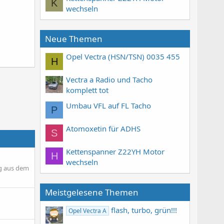
K
wechseln
Neue Themen
Opel Vectra (HSN/TSN) 0035 455
H
Vectra a Radio und Tacho
komplett tot
Umbau VFL auf FL Tacho
P
Atomoxetin für ADHS
S
Kettenspanner Z22YH Motor
H
wechseln
ng aus dem
Meistgelesene Themen
flash, turbo, grün!!!
Opel Vectra A