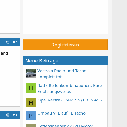
#2
Registrieren
emand
Neue Beiträge
Vectra a Radio und Tacho
komplett tot
Rad / Reifenkombinationen. Eure
H
Erfahrungswerte.
Opel Vectra (HSN/TSN) 0035 455
H
Umbau VFL auf FL Tacho
P
#3
Kettenspanner Z22YH Motor