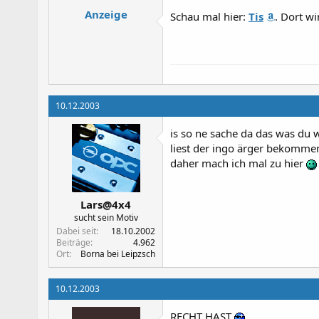
Anzeige
Schau mal hier:
Tis
. Dort wi
10.12.2003
is so ne sache da das was du w
liest der ingo ärger bekomme
daher mach ich mal zu hier
Lars@4x4
sucht sein Motiv
Dabei seit
18.10.2002
Beiträge
4.962
Ort
Borna bei Leipzsch
10.12.2003
RECHT HAST