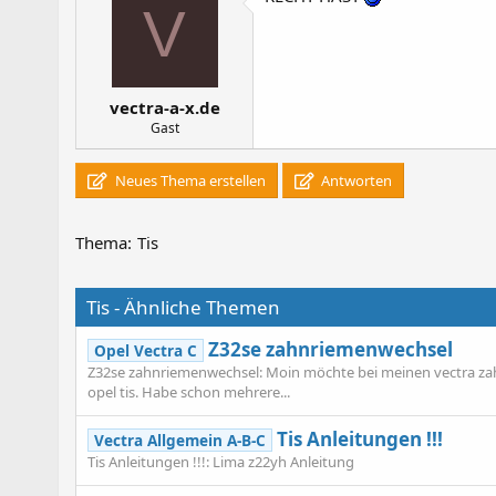
V
vectra-a-x.de
Gast
Neues Thema erstellen
Antworten
Thema:
Tis
Tis - Ähnliche Themen
Z32se zahnriemenwechsel
Opel Vectra C
Z32se zahnriemenwechsel: Moin möchte bei meinen vectra zah
opel tis. Habe schon mehrere...
Tis Anleitungen !!!
Vectra Allgemein A-B-C
Tis Anleitungen !!!: Lima z22yh Anleitung