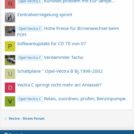
Kurioses problem mit ESP lampe...
Opel Vectra C
N
Zentralverriegelung spinnt
Hohe Preise für Birnenwechsel beim
Opel Vectra C
FOH
Softwareupdate für CD 70 von 07
P
Verdammter Tacho
Opel Vectra C
Schaltpläne " Opel-Vectra B Bj.1996-2002
U
Vectra C springt nicht mehr an! Anlasser?
D
Relais, zuordnen, prüfen, Benzinpumpe.
Opel Vectra C
V
Vectra - Strom Forum