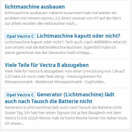
lichtmaschine ausbauen
lichtmaschine ausbauen: nabend zusammen hab mal wieder ein
problem mit minem vectra c 2,2 direct caravan von 07 auf der fahrt
zur arbeit wurden alle verbraucher nach...
Lichtmaschine kaputt oder nicht?
Opel Vectra C
Lichtmaschine kaputt oder nicht?: Tach auch, nach 440000km sehe ich
zum ersten mal die Batterieleuchte leuchten. Eigentlich habe ich
damit gerechnet das der Generator bald schlapp...
Viele Teile für Vectra B abzugeben
Viele Teile für Vectra B abzugeben: Von einer Umrüstung von 1,8i auf
2,0i habe ich noch viele Teile übrig: - Heizungskasten für
Klimaautomatik - Bedienteil Klimaautomatik - Cupholder...
Generator (Lichtmaschine) lädt
Opel Vectra C
auch nach Tausch die Batterie nicht
Generator (Lichtmaschine) lädt auch nach Tausch die Batterie nicht:
Guten Tag, Ich hab hier einen Signum (ist ja fast Baugleich mit dem
Vectra C) mit z22yh Motor. Hab ne harte Woche hinter mir daher muss
ich etwas...