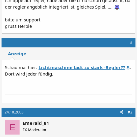
Ich tippe auf regler, habe aber die Lima schon getauscht, da
der regler angeblich integriert ist, gleiches Spiel......
bitte um support
gruss Herbie
#
Anzeige
Schau mal hier:
Lichtmaschine lädt zu stark -Regler??
.
Dort wird jeder fündig.
24.10.2003
#2
Emerald_81
E
EX-Moderator