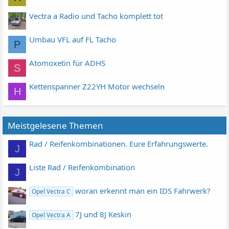
Vectra a Radio und Tacho komplett tot
Umbau VFL auf FL Tacho
P
Atomoxetin für ADHS
S
Kettenspanner Z22YH Motor wechseln
H
Meistgelesene Themen
Rad / Reifenkombinationen. Eure Erfahrungswerte.
J
Liste Rad / Reifenkombination
J
woran erkennt man ein IDS Fahrwerk?
Opel Vectra C
7J und 8J Keskin
Opel Vectra A