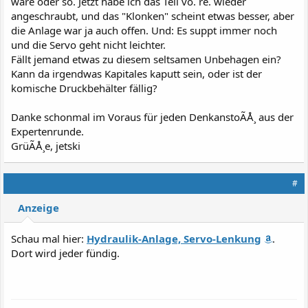
wäre oder so. Jetzt habe ich das Teil vo. re. wieder
angeschraubt, und das "Klonken" scheint etwas besser, aber
die Anlage war ja auch offen. Und: Es suppt immer noch
und die Servo geht nicht leichter.
Fällt jemand etwas zu diesem seltsamen Unbehagen ein?
Kann da irgendwas Kapitales kaputt sein, oder ist der
komische Druckbehälter fällig?
Danke schonmal im Voraus für jeden DenkanstoÃÅ¸ aus der
Expertenrunde.
GrüÃÅ¸e, jetski
#
Anzeige
Schau mal hier:
Hydraulik-Anlage, Servo-Lenkung
.
Dort wird jeder fündig.