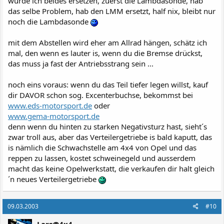
würde ich beides ersetzen, zuerst die Lambdasonde, hab
das selbe Problem, hab den LMM ersetzt, half nix, bleibt nur
noch die Lambdasonde
mit dem Abstellen wird eher am Allrad hängen, schätz ich
mal, den wenn es lauter is, wenn du die Bremse drückst,
das muss ja fast der Antriebsstrang sein ...
noch eins voraus: wenn du das Teil tiefer legen willst, kauf
dir DAVOR schon sog. Excenterbuchse, bekommst bei
www.eds-motorsport.de
oder
www.gema-motorsport.de
denn wenn du hinten zu starken Negativsturz hast, sieht´s
zwar troll aus, aber das Verteilergetriebe is bald kaputt, das
is nämlich die Schwachstelle am 4x4 von Opel und das
reppen zu lassen, kostet schweinegeld und ausserdem
macht das keine Opelwerkstatt, die verkaufen dir halt gleich
´n neues Verteilergetriebe
09.03.2003
#10