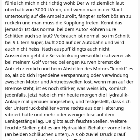
fühle ich mich nicht richtig wohl: Der wird ziemlich laut
oberhalb von 3000 U/min, und wenn man in der Stadt
untertourig auf die Ampel zurollt, fängt er sofort bös an zu
ruckeln und man muss die Kupplung treten. Kennt das
jemand? Ist das normal bei dem Auto? Röhren Eure
Schlitten auch so laut? Verbrauch ist normal, so im Schnitt
bei 9 Litern Super, läuft 200 auf der Autobahn und wird
auch nicht heiss. Nach auspuff klingts auch nicht.
Ausserdem geht die Servolenkung wesentlich schwerer als
bei meinem Golf vorher, bei engen Kurven bremst der
Antrieb ziemlich und beim Abstellen des Motors "klonkt" es
so, als ob sich irgendeine Verspannung oder Verwindung
zwischen Motor und Antriebswellen löst, wenn man auf der
Bremse steht, ist es noch stärker, was weiss ich, komisch
jedenfalls. Jetzt habe ich mir heute morgen die Hydraulik-
Anlage mal genauer angesehen, und festgestellt, dass sich
der Unterdruckbehälter vorne rechts aus der Halterung
vibriert hatte und mehr oder weniger lose auf dem
Lenkgestänge lag. Da gibts auch feuchte Stellen. Weitere
feuchte Stellen gibt es am Hydrauliköl-Behälter vorne links
(an beiden Schläuchen unten). Als ob zuviel Druck drauf