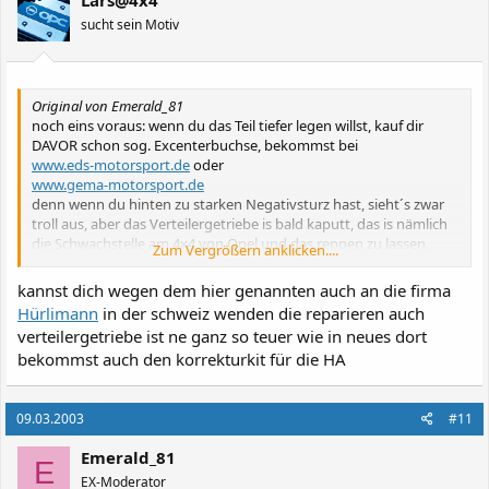
Lars@4x4
sucht sein Motiv
Original von Emerald_81
noch eins voraus: wenn du das Teil tiefer legen willst, kauf dir
DAVOR schon sog. Excenterbuchse, bekommst bei
www.eds-motorsport.de
oder
www.gema-motorsport.de
denn wenn du hinten zu starken Negativsturz hast, sieht´s zwar
troll aus, aber das Verteilergetriebe is bald kaputt, das is nämlich
die Schwachstelle am 4x4 von Opel und das reppen zu lassen,
Zum Vergrößern anklicken....
kostet schweinegeld und ausserdem macht das keine
Opelwerkstatt, die verkaufen dir halt gleich ´n neues
kannst dich wegen dem hier genannten auch an die firma
Verteilergetriebe
Hürlimann
in der schweiz wenden die reparieren auch
verteilergetriebe ist ne ganz so teuer wie in neues dort
bekommst auch den korrekturkit für die HA
09.03.2003
#11
Emerald_81
E
EX-Moderator