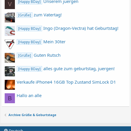
Unserem juergen
[Happy BDay]
V
zum Vatertag!
[Grüße]
Ingo (Dragon-Vectra) hat Geburtstag!
[Happy BDay]
Mein 30ter
[Happy BDay]
Guten Rutsch
[Grüße]
alles gute zum geburtstag, juergen!
[Happy BDay]
Verkaufe iPhone4 16GB Top Zustand SimLock D1
Hallo an alle
B
Archive Grüße & Geburtstage
Deutsch