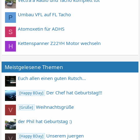
Umbau VFL auf FL Tacho
P
Atomoxetin für ADHS
S
Kettenspanner Z22YH Motor wechseln
H
Meistgelesene Themen
Euch allen einen guten Rutsch...
Der Chef hat Geburtstag!!!
[Happy BDay]
Weihnachtsgrüße
[Grüße]
V
der Phil hat Geburtstag :)
Unserem juergen
[Happy BDay]
V