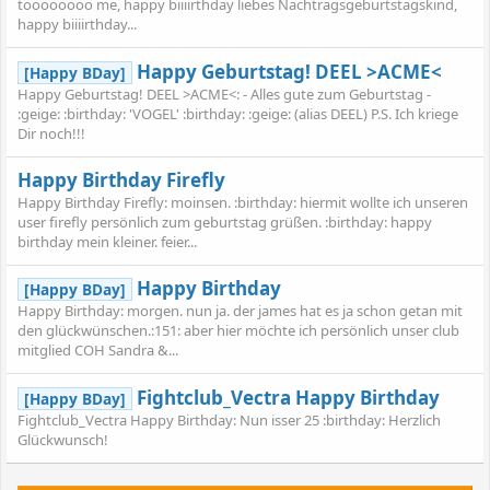
toooooooo me, happy biiiirthday liebes Nachtragsgeburtstagskind,
happy biiiirthday...
Happy Geburtstag! DEEL >ACME<
[Happy BDay]
Happy Geburtstag! DEEL >ACME<: - Alles gute zum Geburtstag -
:geige: :birthday: 'VOGEL' :birthday: :geige: (alias DEEL) P.S. Ich kriege
Dir noch!!!
Happy Birthday Firefly
Happy Birthday Firefly: moinsen. :birthday: hiermit wollte ich unseren
user firefly persönlich zum geburtstag grüßen. :birthday: happy
birthday mein kleiner. feier...
Happy Birthday
[Happy BDay]
Happy Birthday: morgen. nun ja. der james hat es ja schon getan mit
den glückwünschen.:151: aber hier möchte ich persönlich unser club
mitglied COH Sandra &...
Fightclub_Vectra Happy Birthday
[Happy BDay]
Fightclub_Vectra Happy Birthday: Nun isser 25 :birthday: Herzlich
Glückwunsch!