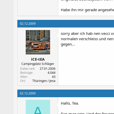
Habe ihn mir gerade angeseh
02.12.2009
sorry aber ich hab nen vecci v
normalen verschleiss und nen b
gegen...
iCE-tEA
Campingplatz Schläger
Dabei seit
27.01.2006
Beiträge
4.044
Alter
43
Ort
Thüringen / Jena
02.12.2009
Hallo, Tea.
A
Das mag sein. Und der Peugeo