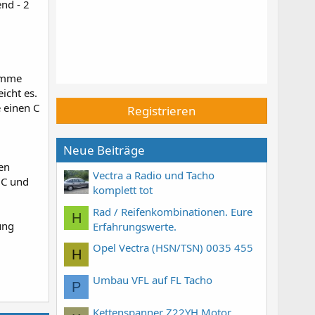
nd - 2
komme
icht es.
e einen C
Registrieren
Neue Beiträge
en
Vectra a Radio und Tacho
 C und
komplett tot
Rad / Reifenkombinationen. Eure
H
ung
Erfahrungswerte.
Opel Vectra (HSN/TSN) 0035 455
H
Umbau VFL auf FL Tacho
P
Kettenspanner Z22YH Motor