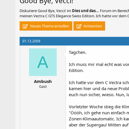
Good Bye, Vecci!
Diskutiere
Good Bye, Vecci!
im
Dies und das...
Forum im Bereich
meinen Vectra C GTS Elegance Swiss Edition. Ich hatte vor dem C
Neues Thema erstellen
Antworten
01.12.2009
Tagchen.
A
Ich muss mir mal echt was vo
Edition.
Ambush
Ich hatte vor dem C Vectra sch
Gast
kamen hier und da neue Proble
euch nun sicher, wieso. Nun, l
Vorletzter Woche stieg die Kl
"Öööh, ich gehe nun einfach m
Zonen-Klimaautomatic. Ich ka
aber der Supergau! Mitten auf