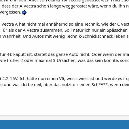
e, dass der A Vectra schon lange weggerostet wäre, wenn du ihn n
t vergessen.
Vectra A hat nicht mal annähernd so eine Technik, wie der C Vect
Tür als der A Vectra zusammen. Soll natürlich nur ein Spässchen 
n Wahrheit. Und Autos mit wenig Technik-Schnickschnack leben 
ür 4€ kaputt ist, startet das ganze Auto nicht. Oder wenn der ma
ht wie früher 2 oder maximal 3 Ursachen, was das sein könnte, son
 2.2 16V. Ich hatte nun einen V6, weiss wie's ist und werde es i
eistung war derbe geil, aber das nützt dir einen Sch****, wenn de