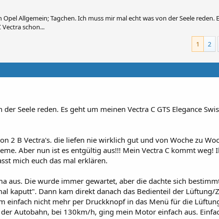
 Opel Allgemein; Tagchen. Ich muss mir mal echt was von der Seele reden. 
 Vectra schon...
1
2
n der Seele reden. Es geht um meinen Vectra C GTS Elegance Swis
on 2 B Vectra's. die liefen nie wirklich gut und von Woche zu Wo
me. Aber nun ist es entgültig aus!!! Mein Vectra C kommt weg! I
asst mich euch das mal erklären.
ima aus. Die wurde immer gewartet, aber die dachte sich bestimmt
al kaputt". Dann kam direkt danach das Bedienteil der Lüftung/
m einfach nicht mehr per Druckknopf in das Menü für die Lüftun
 der Autobahn, bei 130km/h, ging mein Motor einfach aus. Einfac