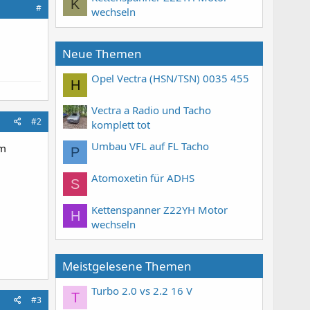
K
#
wechseln
Neue Themen
Opel Vectra (HSN/TSN) 0035 455
H
Vectra a Radio und Tacho
#2
komplett tot
Umbau VFL auf FL Tacho
em
P
Atomoxetin für ADHS
S
Kettenspanner Z22YH Motor
H
wechseln
Meistgelesene Themen
Turbo 2.0 vs 2.2 16 V
T
#3