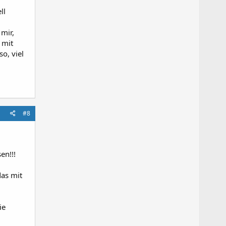
ll
mir,
 mit
o, viel
#8
en!!!
l
das mit
ie