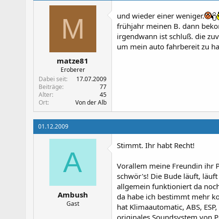
und wieder einer weniger.
M
frühjahr meinen B. dann beko
irgendwann ist schluß. die zuv
um mein auto fahrbereit zu ha
matze81
Eroberer
Dabei seit
17.07.2009
Beiträge
77
Alter
45
Ort
Von der Alb
01.12.2009
Stimmt. Ihr habt Recht!
A
Vorallem meine Freundin ihr P
schwör's! Die Bude läuft, läuft
allgemein funktioniert da noc
Ambush
da habe ich bestimmt mehr kof
Gast
hat Klimaautomatic, ABS, ESP, 
originales Soundsystem von P