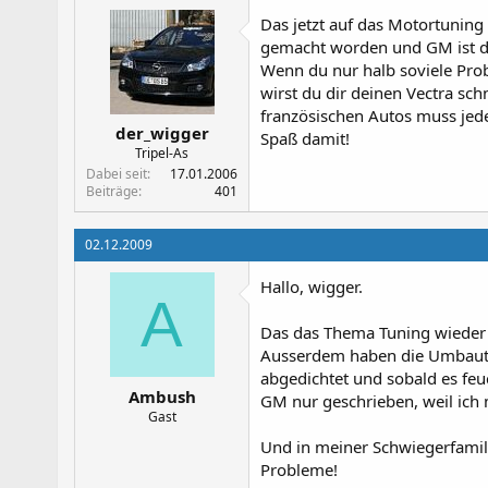
Das jetzt auf das Motortuning z
gemacht worden und GM ist da
Wenn du nur halb soviele Pro
wirst du dir deinen Vectra sc
französischen Autos muss jede
der_wigger
Spaß damit!
Tripel-As
Dabei seit
17.01.2006
Beiträge
401
02.12.2009
Hallo, wigger.
A
Das das Thema Tuning wieder 
Ausserdem haben die Umbauten
abgedichtet und sobald es feu
Ambush
GM nur geschrieben, weil ich 
Gast
Und in meiner Schwiegerfamili
Probleme!