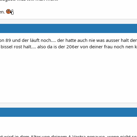
en.
on 89 und der läuft noch.... der hatte auch nie was ausser halt de
issel rost halt.... also da is der 206er von deiner frau noch nen 
t wird in dem Alter von deinem A Vectra genauso, wenn nicht so