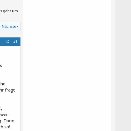
Es geht um
Nächste
#1
s
che
hr fragt
,
Zwei-
g. Dann
h so!