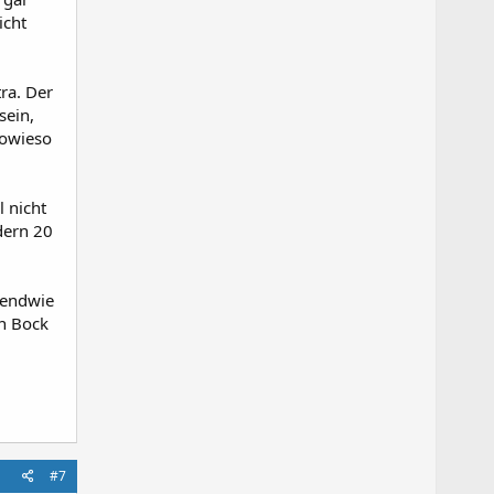
icht
ra. Der
sein,
sowieso
l nicht
dern 20
rgendwie
in Bock
#7