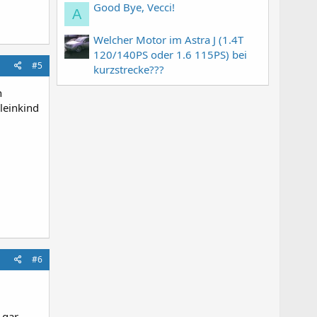
Good Bye, Vecci!
A
Welcher Motor im Astra J (1.4T
120/140PS oder 1.6 115PS) bei
#5
kurzstrecke???
n
kleinkind
#6
 gar