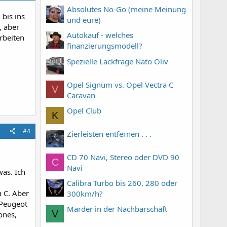
Absolutes No-Go (meine Meinung
 bis ins
und eure)
, aber
Autokauf - welches
rbeiten
finanzierungsmodell?
Spezielle Lackfrage Nato Oliv
Opel Signum vs. Opel Vectra C
V
Caravan
Opel Club
K
#4
Zierleisten entfernen . . .
CD 70 Navi, Stereo oder DVD 90
C
Navi
was. Ich
Calibra Turbo bis 260, 280 oder
a C. Aber
300km/h?
 Peugeot
Marder in der Nachbarschaft
V
önes,