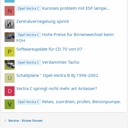
Kurioses problem mit ESP lampe...
Opel Vectra C
N
Zentralverriegelung spinnt
Hohe Preise für Birnenwechsel beim
Opel Vectra C
FOH
Softwareupdate für CD 70 von 07
P
Verdammter Tacho
Opel Vectra C
Schaltpläne " Opel-Vectra B Bj.1996-2002
U
Vectra C springt nicht mehr an! Anlasser?
D
Relais, zuordnen, prüfen, Benzinpumpe.
Opel Vectra C
V
Vectra - Strom Forum