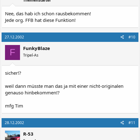
Themenstarter
Nee, das hab ich schon rausbekommen!
Jede org. FFB hat diese Funktion!
27.12.2002
#10
FunkyBlaze
F
Tripel-As
sicher!?
weil dann müsste man das ja mit einer nicht-originalen
genauso hinbekommen!?
mfg Tim
28.12.2002
#11
R-53