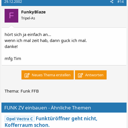
29.12.2002
#14
FunkyBlaze
F
Tripel-As
hört sich ja einfach an...
wenn ich mal zeit hab, dann guck ich mal.
danke!
mfg Tim
Neues Thema erstellen
Antworten
Thema:
Funk FFB
FUNK ZV einbauen - Ähnliche Themen
Funktüröffner geht nicht,
Opel Vectra C
Kofferraum schon.