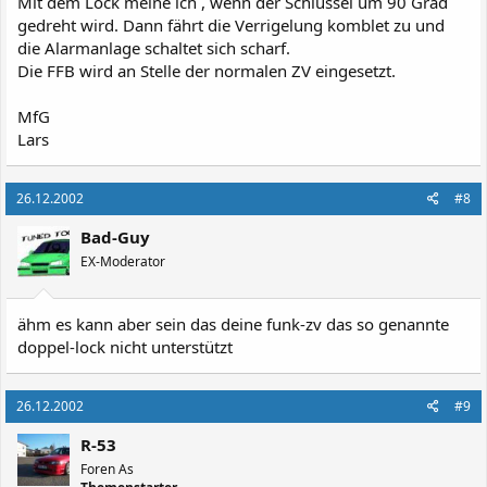
Mit dem Lock meine ich , wenn der Schlüssel um 90 Grad
gedreht wird. Dann fährt die Verrigelung komblet zu und
die Alarmanlage schaltet sich scharf.
Die FFB wird an Stelle der normalen ZV eingesetzt.
MfG
Lars
26.12.2002
#8
Bad-Guy
EX-Moderator
ähm es kann aber sein das deine funk-zv das so genannte
doppel-lock nicht unterstützt
26.12.2002
#9
R-53
Foren As