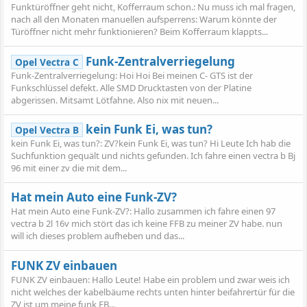
Funktüröffner geht nicht, Kofferraum schon.: Nu muss ich mal fragen,
nach all den Monaten manuellen aufsperrens: Warum könnte der
Türöffner nicht mehr funktionieren? Beim Kofferraum klappts...
Funk-Zentralverriegelung
Opel Vectra C
Funk-Zentralverriegelung: Hoi Hoi Bei meinen C- GTS ist der
Funkschlüssel defekt. Alle SMD Drucktasten von der Platine
abgerissen. Mitsamt Lötfahne. Also nix mit neuen...
kein Funk Ei, was tun?
Opel Vectra B
kein Funk Ei, was tun?: ZV?kein Funk Ei, was tun? Hi Leute Ich hab die
Suchfunktion gequält und nichts gefunden. Ich fahre einen vectra b Bj
96 mit einer zv die mit dem...
Hat mein Auto eine Funk-ZV?
Hat mein Auto eine Funk-ZV?: Hallo zusammen ich fahre einen 97
vectra b 2l 16v mich stört das ich keine FFB zu meiner ZV habe. nun
will ich dieses problem aufheben und das...
FUNK ZV einbauen
FUNK ZV einbauen: Hallo Leute! Habe ein problem und zwar weis ich
nicht welches der kabelbäume rechts unten hinter beifahrertür für die
ZV ist um meine funk FB...