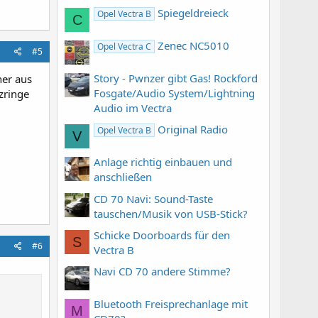
Spiegeldreieck
Opel Vectra B
C
Zenec NC5010
Opel Vectra C
#5
Story - Pwnzer gibt Gas! Rockford
her aus
Fosgate/Audio System/Lightning
zringe
Audio im Vectra
Original Radio
Opel Vectra B
V
Anlage richtig einbauen und
anschließen
CD 70 Navi: Sound-Taste
tauschen/Musik von USB-Stick?
Schicke Doorboards für den
S
#6
Vectra B
Navi CD 70 andere Stimme?
Bluetooth Freisprechanlage mit
M