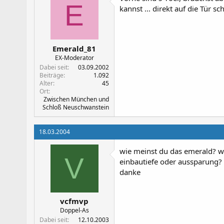
E
kannst ... direkt auf die Tür s
Emerald_81
EX-Moderator
Dabei seit
03.09.2002
Beiträge
1.092
Alter
45
Ort
Zwischen München und
Schloß Neuschwanstein
18.03.2004
wie meinst du das emerald? 
V
einbautiefe oder aussparung?
danke
vcfmvp
Doppel-As
Dabei seit
12.10.2003