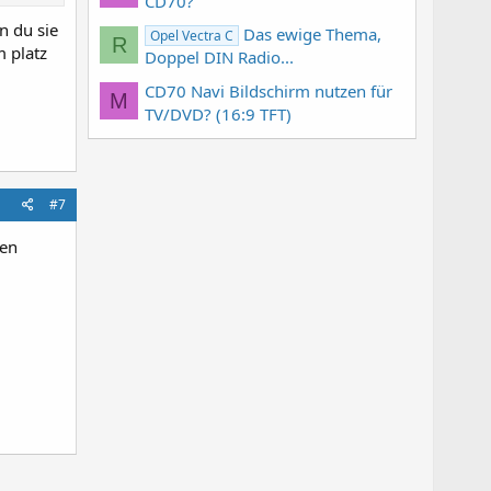
CD70?
n du sie
Das ewige Thema,
Opel Vectra C
R
m platz
Doppel DIN Radio...
CD70 Navi Bildschirm nutzen für
M
TV/DVD? (16:9 TFT)
#7
men