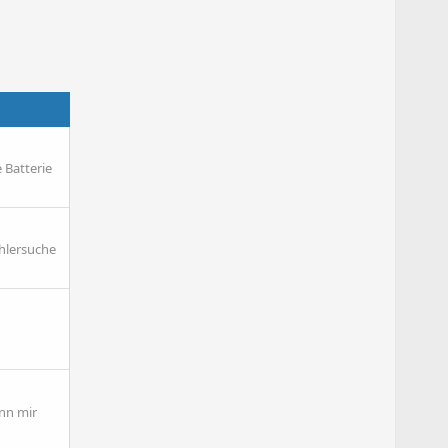
 Batterie
ehlersuche
ann mir