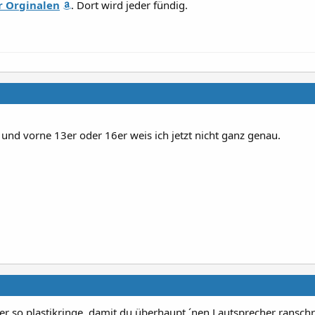
r Orginalen
. Dort wird jeder fündig.
 und vorne 13er oder 16er weis ich jetzt nicht ganz genau.
ber so plastikringe, damit du überhaupt ´nen Lautsprecher ransc