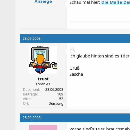
Anzeige
Schau mal hier:
Die Maße De
28.09.2003
Hi,
ich glaube hinten sind es 16er
Gruß
Sascha
trust
Foren As
Dabei seit
23.06.2003
Beiträge
109
Alter
52
Ort
Duisburg
28.09.2003
Vorne sind´s 16er, brauchst a