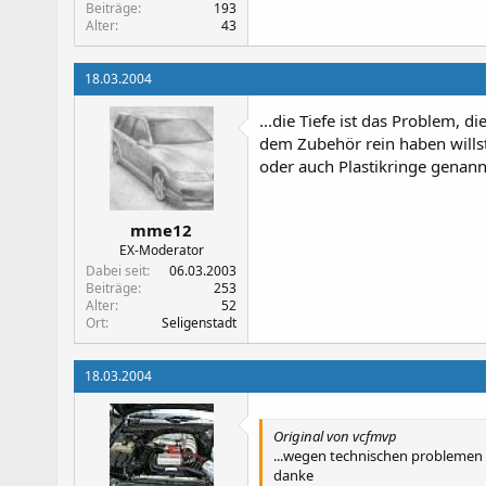
Beiträge
193
Alter
43
18.03.2004
...die Tiefe ist das Problem, 
dem Zubehör rein haben wills
oder auch Plastikringe genannt
mme12
EX-Moderator
Dabei seit
06.03.2003
Beiträge
253
Alter
52
Ort
Seligenstadt
18.03.2004
Original von vcfmvp
...wegen technischen problemen 
danke