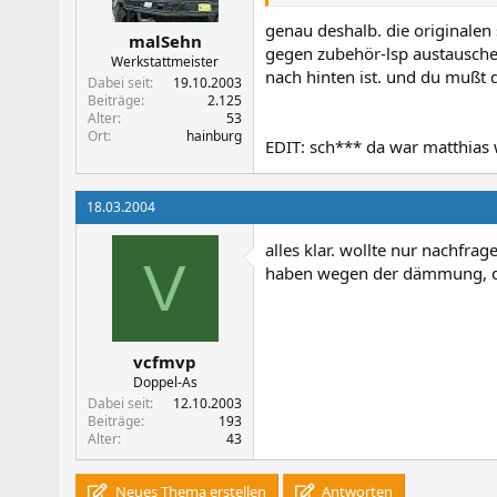
genau deshalb. die originalen 
malSehn
gegen zubehör-lsp austauschen 
Werkstattmeister
nach hinten ist. und du mußt 
Dabei seit
19.10.2003
Beiträge
2.125
Alter
53
Ort
hainburg
EDIT: sch*** da war matthias 
18.03.2004
alles klar. wollte nur nachfr
V
haben wegen der dämmung, da
vcfmvp
Doppel-As
Dabei seit
12.10.2003
Beiträge
193
Alter
43
Neues Thema erstellen
Antworten