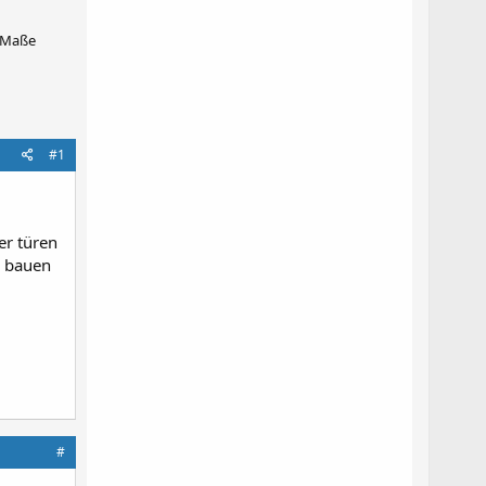
r Maße
#1
er türen
u bauen
#