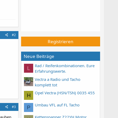
#2
Registrieren
Neue Beiträge
Rad / Reifenkombinationen. Eure
L
Erfahrungswerte.
Vectra a Radio und Tacho
komplett tot
Opel Vectra (HSN/TSN) 0035 455
H
Umbau VFL auf FL Tacho
P
#3
Kettenspanner Z22YH Motor
hrauben