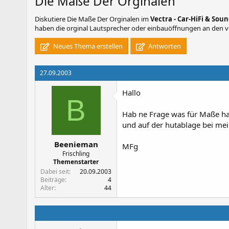
Die Maße Der Orginalen
Diskutiere
Die Maße Der Orginalen
im
Vectra - Car-HiFi & Sou
haben die orginal Lautsprecher oder einbauöffnungen an den vo
Neues Thema erstellen
Antworten
27.09.2003
Hallo
B
Hab ne Frage was für Maße ha
und auf der hutablage bei mei
Beenieman
MFg
Frischling
Themenstarter
Dabei seit
20.09.2003
Beiträge
4
Alter
44