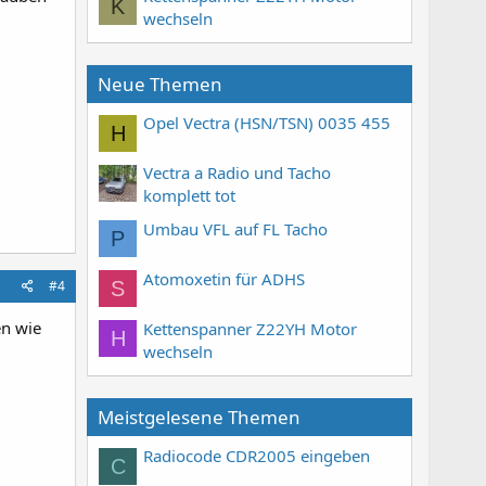
K
wechseln
Neue Themen
Opel Vectra (HSN/TSN) 0035 455
H
Vectra a Radio und Tacho
komplett tot
Umbau VFL auf FL Tacho
P
Atomoxetin für ADHS
#4
S
n wie
Kettenspanner Z22YH Motor
H
wechseln
Meistgelesene Themen
Radiocode CDR2005 eingeben
C