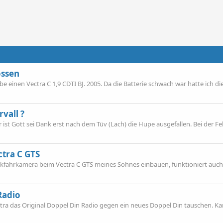
ossen
e einen Vectra C 1,9 CDTI BJ. 2005. Da die Batterie schwach war hatte ich die
vall ?
ir ist Gott sei Dank erst nach dem Tüv (Lach) die Hupe ausgefallen. Bei der F
tra C GTS
ckfahrkamera beim Vectra C GTS meines Sohnes einbauen, funktioniert auch
Radio
ectra das Original Doppel Din Radio gegen ein neues Doppel Din tauschen. K