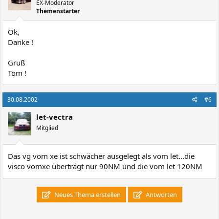
EX-Moderator
Themenstarter
Ok,
Danke !
Gruß
Tom !
30.08.2002
#6
let-vectra
Mitglied
Das vg vom xe ist schwächer ausgelegt als vom let...die
visco vomxe überträgt nur 90NM und die vom let 120NM
Neues Thema erstellen
Antworten