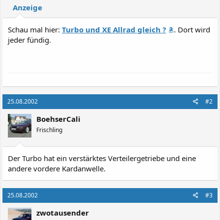
Anzeige
Schau mal hier:
Turbo und XE Allrad gleich ?
. Dort wird
jeder fündig.
25.08.2002
#2
BoehserCali
Frischling
Der Turbo hat ein verstärktes Verteilergetriebe und eine
andere vordere Kardanwelle.
25.08.2002
#3
zwotausender