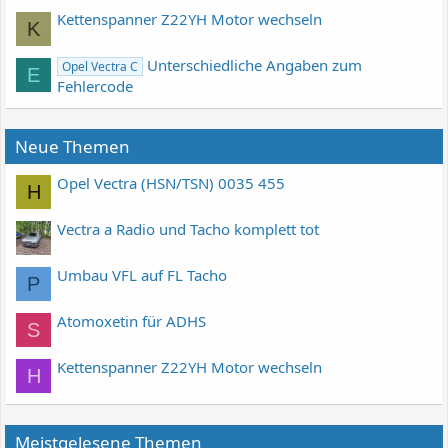
Kettenspanner Z22YH Motor wechseln
K
Unterschiedliche Angaben zum
Opel Vectra C
E
Fehlercode
Neue Themen
Opel Vectra (HSN/TSN) 0035 455
H
Vectra a Radio und Tacho komplett tot
Umbau VFL auf FL Tacho
P
Atomoxetin für ADHS
S
Kettenspanner Z22YH Motor wechseln
H
Meistgelesene Themen