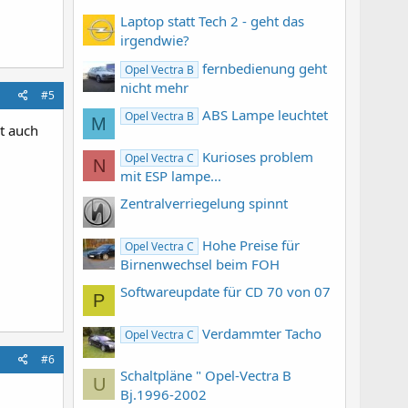
Laptop statt Tech 2 - geht das
irgendwie?
fernbedienung geht
Opel Vectra B
nicht mehr
#5
ABS Lampe leuchtet
Opel Vectra B
M
zt auch
Kurioses problem
Opel Vectra C
N
mit ESP lampe...
Zentralverriegelung spinnt
Hohe Preise für
Opel Vectra C
Birnenwechsel beim FOH
Softwareupdate für CD 70 von 07
P
Verdammter Tacho
Opel Vectra C
#6
Schaltpläne " Opel-Vectra B
U
Bj.1996-2002