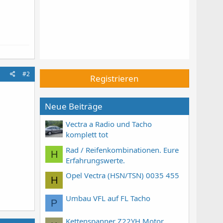
#2
Registrieren
Neue Beiträge
Vectra a Radio und Tacho
komplett tot
Rad / Reifenkombinationen. Eure
H
Erfahrungswerte.
Opel Vectra (HSN/TSN) 0035 455
H
Umbau VFL auf FL Tacho
P
Kettenspanner Z22YH Motor