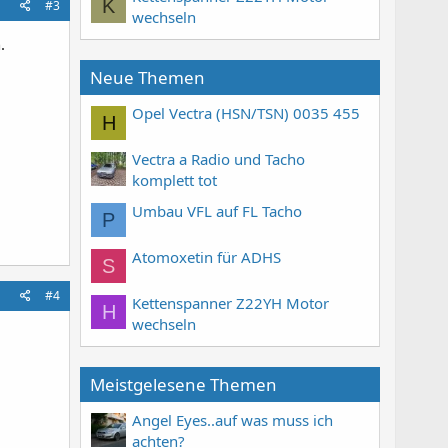
K
#3
wechseln
.
Neue Themen
Opel Vectra (HSN/TSN) 0035 455
H
Vectra a Radio und Tacho
komplett tot
Umbau VFL auf FL Tacho
P
Atomoxetin für ADHS
S
#4
Kettenspanner Z22YH Motor
H
wechseln
Meistgelesene Themen
Angel Eyes..auf was muss ich
achten?