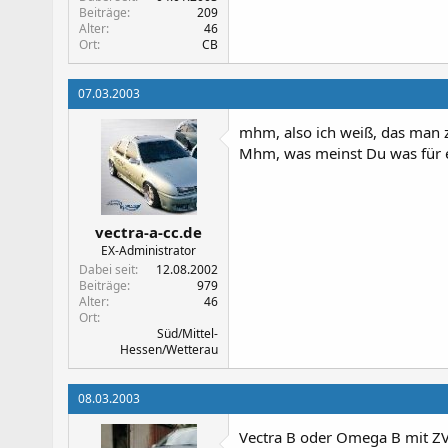
Beiträge
209
Alter
46
Ort
CB
07.03.2003
mhm, also ich weiß, das man 
Mhm, was meinst Du was für e
vectra-a-cc.de
EX-Administrator
Dabei seit
12.08.2002
Beiträge
979
Alter
46
Ort
Süd/Mittel-
Hessen/Wetterau
08.03.2003
Vectra B oder Omega B mit ZV