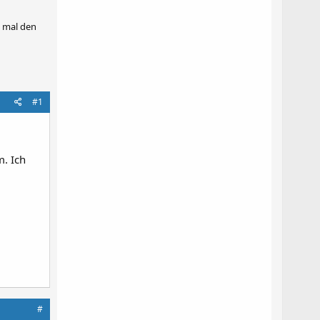
d mal den
#1
. Ich
#