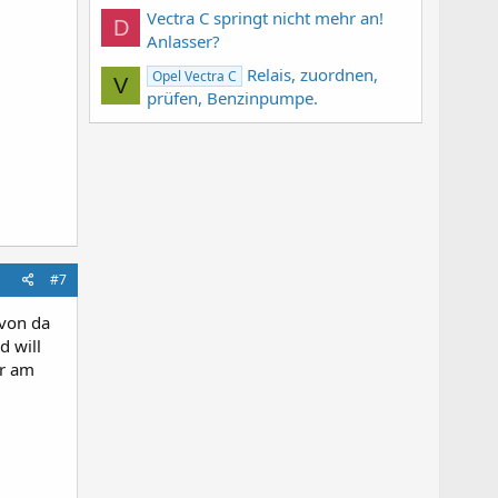
Vectra C springt nicht mehr an!
D
Anlasser?
Relais, zuordnen,
Opel Vectra C
V
prüfen, Benzinpumpe.
#7
 von da
d will
er am